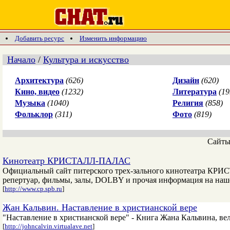
Добавить ресурс
Изменить информацию
Начало
/
Культура и искусство
Архитектура
(626)
Дизайн
(620)
Кино, видео
(1232)
Литература
(19
Музыка
(1040)
Религия
(858)
Фольклор
(311)
Фото
(819)
Сайт
Кинотеатр КРИСТАЛЛ-ПАЛАС
Официальный сайт питерского трех-зального кинотеатра КРИ
репертуар, фильмы, залы, DOLBY и прочая информация на наше
[
http://www.cp.spb.ru
]
Жан Кальвин. Наставление в христианской вере
"Наставление в христианской вере" - Книга Жана Кальвина, ве
[
http://johncalvin.virtualave.net
]