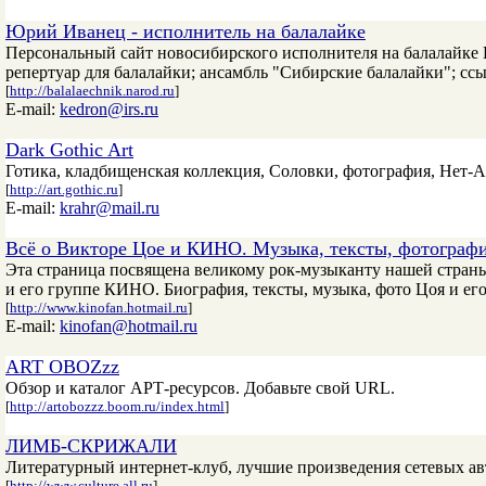
Юрий Иванец - исполнитель на балалайке
Персональный сайт новосибирского исполнителя на балалайке 
репертуар для балалайки; ансамбль "Сибирские балалайки"; сс
[
http://balalaechnik.narod.ru
]
E-mail:
kedron@irs.ru
Dark Gothic Art
Готика, кладбищенская коллекция, Соловки, фотография, Нет-А
[
http://art.gothic.ru
]
E-mail:
krahr@mail.ru
Всё о Викторе Цое и КИНО. Музыка, тексты, фотограф
Эта страница посвящена великому рок-музыканту нашей страны
и его группе КИНО. Биография, тексты, музыка, фото Цоя и его
[
http://www.kinofan.hotmail.ru
]
E-mail:
kinofan@hotmail.ru
ART OBOZzz
Обзор и каталог АРТ-ресурсов. Добавьте свой URL.
[
http://artobozzz.boom.ru/index.html
]
ЛИМБ-СКРИЖАЛИ
Литературный интернет-клуб, лучшие произведения сетевых ав
[
http://www.culture.all.ru
]