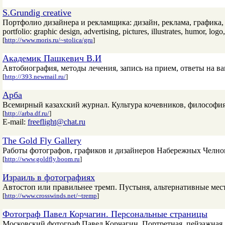
S.Grundig creative
Портфолио дизайнера и рекламщика: дизайн, реклама, графика
portfolio: graphic design, advertising, pictures, illustrates, humor, log
[
http://www.moris.ru/~stolica/gru
]
Академик Пашкевич В.И
Автобиография, методы лечения, запись на прием, ответы на в
[
http://393.newmail.ru/
]
Арба
Всемирный казахский журнал. Культура кочевников, философия 
[
http://arba.df.ru/
]
E-mail:
freeflight@chat.ru
The Gold Fly Gallery
Работы фотографов, графиков и дизайнеров Набережных Челно
[
http://www.goldfly.boom.ru
]
Израиль в фотографиях
Автостоп или правильнее тремп. Пустыня, альтернативные мес
[
http://www.crosswinds.net/~tremp
]
Фотограф Павел Корчагин. Персональные страницы
Московский фотограф Павел Корчагин. Портретная, пейзажная,