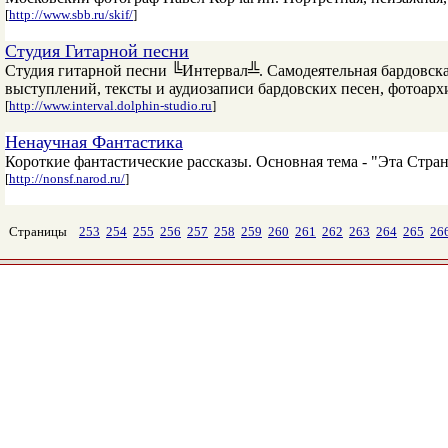
[
http://www.sbb.ru/skif/
]
Студия Гитарной песни
Студия гитарной песни ╚Интервал╩. Самодеятельная бардовская
выступлений, тексты и аудиозаписи бардовских песен, фотоарх
[
http://www.interval.dolphin-studio.ru
]
Ненаучная Фантастика
Короткие фантастические рассказы. Основная тема - "Эта Стра
[
http://nonsf.narod.ru/
]
Страницы
253
254
255
256
257
258
259
260
261
262
263
264
265
26