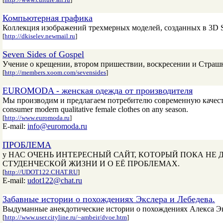
Компьютерная графика
Коллекция изображений трехмерных моделей, созданных в 3D 
[
http://dkiselev.newmail.ru
]
Seven Sides of Gospel
Учение о крещении, втором пришествии, воскресении и Страш
[
http://members.xoom.com/sevensides
]
EUROMODA - женская одежда от производителя
Мы производим и предлагаем потребителю современную качеств
consumer modern qualitative female clothes on any season.
[
http://www.euromoda.ru
]
E-mail:
info@euromoda.ru
ПРОБЛЕМА
у НАС ОЧЕНЬ ИНТЕРЕСНЫЙ САЙТ, КОТОРЫЙ ПОКА НЕ 
СТУДЕНЧЕСКОЙ ЖИЗНИ И О ЕЁ ПРОБЛЕМАХ.
[
http://UDOT122.CHAT.RU
]
E-mail:
udot122@chat.ru
Забавные истории о похождениях Экслера и Лебедева.
Выдуманные анекдотические истории о похождениях Алекса Эк
[
http://www.user.cityline.ru/~ambeir/dvoe.htm
]