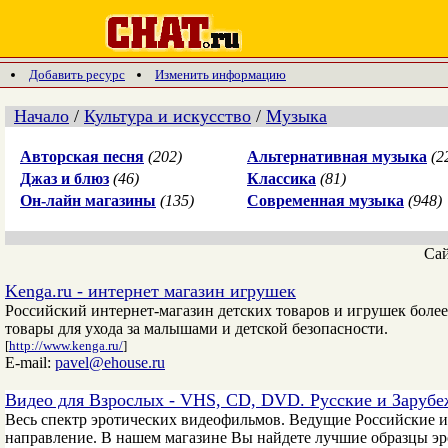
Добавить ресурс
Изменить информацию
Начало
/
Культура и искусство
/
Музыка
Авторская песня
(202)
Альтернативная музыка
(2
Джаз и блюз
(46)
Классика
(81)
Он-лайн магазины
(135)
Современная музыка
(948)
Са
Kenga.ru - интернет магазин игрушек
Российский интернет-магазин детских товаров и игрушек более
товары для ухода за малышами и детской безопасности.
[
http://www.kenga.ru/
]
E-mail:
pavel@ehouse.ru
Видео для Взрослых - VHS, CD, DVD. Русские и Заруб
Весь спектр эротических видеофильмов. Ведущие Российские и
направление. В нашем магазине Вы найдете лучшие образцы э