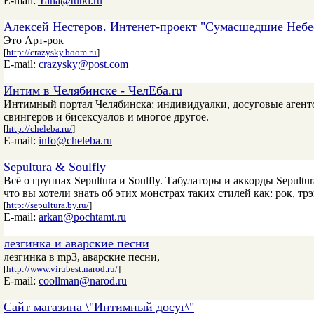
E-mail:
Yana@tutki.ru
Алексей Нестеров. Интенет-проект "Сумасшедшие Небес
Это Арт-рок
[
http://crazysky.boom.ru
]
E-mail:
crazysky@post.com
Интим в Челябинске - ЧелЕба.ru
Интимный портал Челябинска: индивидуалки, досуговые агентс
свингеров и бисексуалов и многое другое.
[
http://cheleba.ru/
]
E-mail:
info@cheleba.ru
Sepultura & Soulfly
Всё о группах Sepultura и Soulfly. Табулаторы и аккорды Sepultur
что вы хотели знать об этих монстрах таких стилей как: рок, тр
[
http://sepultura.by.ru/
]
E-mail:
arkan@pochtamt.ru
лезгинка и аварские песни
лезгинка в mp3, аварские песни,
[
http://www.virubest.narod.ru/
]
E-mail:
coollman@narod.ru
Сайт магазина \"Интимный досуг\"