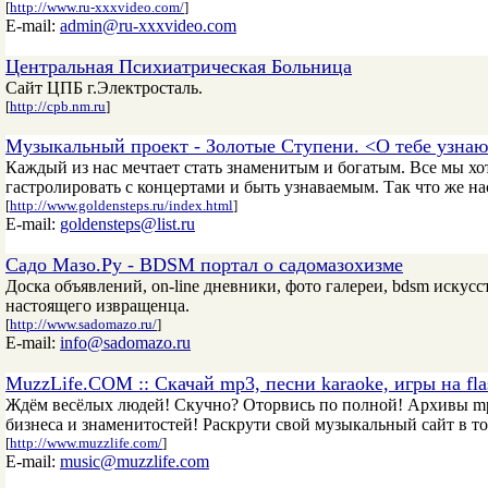
[
http://www.ru-xxxvideo.com/
]
E-mail:
admin@ru-xxxvideo.com
Центральная Психиатрическая Больница
Сайт ЦПБ г.Электросталь.
[
http://cpb.nm.ru
]
Музыкальный проект - Золотые Ступени. <О тебе узна
Каждый из нас мечтает стать знаменитым и богатым. Все мы хо
гастролировать с концертами и быть узнаваемым. Так что же нас
[
http://www.goldensteps.ru/index.html
]
E-mail:
goldensteps@list.ru
Садо Мазо.Ру - BDSM портал о садомазохизме
Доска объявлений, on-line дневники, фото галереи, bdsm искусс
настоящего извращенца.
[
http://www.sadomazo.ru/
]
E-mail:
info@sadomazo.ru
MuzzLife.COM :: Скачай mp3, песни karaoke, игры на fla
Ждём весёлых людей! Скучно? Оторвись по полной! Архивы mp3!
бизнеса и знаменитостей! Раскрути свой музыкальный сайт в то
[
http://www.muzzlife.com/
]
E-mail:
music@muzzlife.com