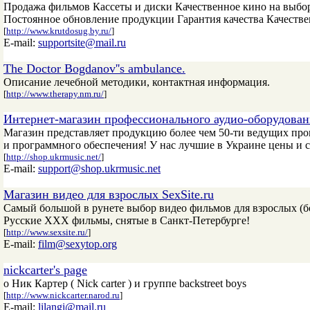
Продажа фильмов Кассеты и диски Качественное кино на выбор
Постоянное обновление продукции Гарантия качества Качестве
[
http://www.krutdosug.by.ru/
]
E-mail:
supportsite@mail.ru
The Doctor Bogdanov''s ambulance.
Описание лечебной методики, контактная информация.
[
http://www.therapy.nm.ru/
]
Интернет-магазин профессионального аудио-оборудован
Магазин представляет продукцию более чем 50-ти ведущих про
и программного обеспечения! У нас лучшие в Украине цены и с
[
http://shop.ukrmusic.net/
]
E-mail:
support@shop.ukrmusic.net
Магазин видео для взрослых SexSite.ru
Самый большой в рунете выбор видео фильмов для взрослых (б
Русские XXX фильмы, снятые в Санкт-Петербурге!
[
http://www.sexsite.ru/
]
E-mail:
film@sexytop.org
nickcarter's page
о Ник Картер ( Nick carter ) и группе backstreet boys
[
http://www.nickcarter.narod.ru
]
E-mail:
lilangi@mail.ru