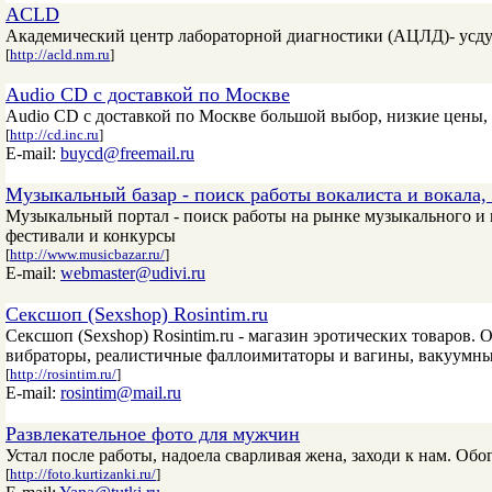
ACLD
Академический центр лабораторной диагностики (АЦЛД)- усдуг
[
http://acld.nm.ru
]
Audio CD с доставкой по Москве
Audio CD с доставкой по Москве большой выбор, низкие цены, 
[
http://cd.inc.ru
]
E-mail:
buycd@freemail.ru
Музыкальный базар - поиск работы вокалиста и вокала
Музыкальный портал - поиск работы на рынке музыкального и 
фестивали и конкурсы
[
http://www.musicbazar.ru/
]
E-mail:
webmaster@udivi.ru
Сексшоп (Sexshop) Rosintim.ru
Сексшоп (Sexshop) Rosintim.ru - магазин эротических товаров
вибраторы, реалистичные фаллоимитаторы и вагины, вакуумные
[
http://rosintim.ru/
]
E-mail:
rosintim@mail.ru
Развлекательное фото для мужчин
Устал после работы, надоела сварливая жена, заходи к нам. Об
[
http://foto.kurtizanki.ru/
]