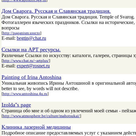
Дом Сварога. Русская и Славянская традиция.
Дом Сварога. Русская и Славянская традиция. Temple of Svarog. 
Фотогаллереи языческих праздников. Ссылки на исторические,
вопросы
[
http://paganism.ussr.to
]
E-mail:
begtin@chat.ru
Ссылки на АРТ ресурсы.
Различные Ссылки по искусству: каталоги, галереи, страницы 
[
http://www.chat.ru/~artplus/
]
E-mail:
expert@rosnet.ru
Painting of Irina Antoshina
Уникальная живопись Ирины Антошиной в оригинальной авторской 
better to see, by words will not describe.
[
http://www.antoshina.4u.ru
]
Izolda''s page
Страница обо мне и об одном из увлечений моей семьи - пейза
[
http://www.atmosphere.be/culture/mahotsukai/
]
Клиника лазерной медицины
Подробное описание предоставляемых услуг с указанием действ