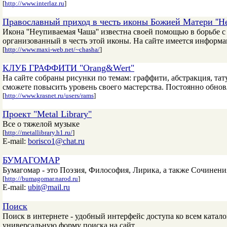
[
http://www.interlaz.ru
]
Православный приход в честь иконы Божией Матери ''Н
Икона ''Неупиваемая Чаша'' известна своей помощью в борьбе с
организованный в честь этой иконы. На сайте имеется информа
[
http://www.maxi-web.net/~chasha/
]
КЛУБ ГРАФФИТИ "Orang&Wert"
На сайте собраны рисунки по темам: граффити, абстракция, та
сможете повысить уровень своего мастерства. Постоянно обнов
[
http://www.krasnet.ru/users/rams
]
Проект "Metal Library"
Все о тяжелой музыке
[
http://metallibrary.h1.ru/
]
E-mail:
borisco1@chat.ru
БУМАГОМАР
Бумагомар - это Поэзия, Философия, Лирика, а также Сочинен
[
http://bumagomar.narod.ru
]
E-mail:
ubit@mail.ru
Поиск
Поиск в интернете - удобный интерфейс доступа ко всем катал
универсальную форму поиска на сайт.