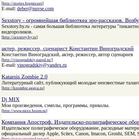
[
http://stories.bigmir.net
]
E-mail:
deber@nuvse.com
Sexstory - огромнейшая библиоткеа эро-рассказов. Возбу
Sexstory.by.ru - самая большая библиотека литературы "пикант
видеороликов.
[
http://sexstory.by.ru
]
актер, режиссер, сценарист Константин Виноградский
Константин Виноградский, актер, режиссер, автор сценариев
[
http://vinogradskiy.narod.ru/
]
E-mail:
vinogradskiy@yandex.ru
Katarsis Zombie 2.0
Литературный сайт, публикующий молодые неизвестные таланты 
[
http://kzombie.agava.ru
]
Dj MIX
Мои произведения, сэмплы, программы, приколы.
[
http://www.mixx.boom.ru
]
Компания Апостроф. Издательско-полиграфическое обо
Издательское полиграфическое оборудование, расходные матери
официальный дилер Apple, Scitex, Canon, Imacon, Gronhi, SEM, So
[
http://www.apostrof.sgg.ru
]