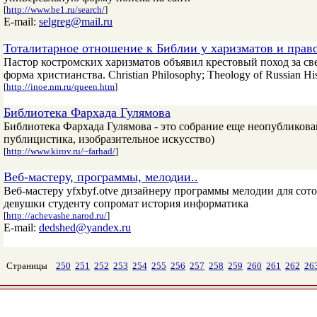
[
http://www.be1.ru/search/
]
E-mail:
selgreg@mail.ru
Тоталитарное отношение к Библии у харизматов и прав
Пастор костромских харизматов объявил крестовый поход за с
форма христианства. Christian Philosophy; Theology of Russian 
[
http://inoe.nm.ru/queen.htm
]
Библиотека Фархада Гулямова
Библиотека Фархада Гулямова - это собрание еще неопубликов
публицистика, изобразительное искусство)
[
http://www.kirov.ru/~farhad/
]
Веб-мастеру, программы, мелодии..
Веб-мастеру yfxbyf.otve дизайнеру программы мелодии для сотов
девушки студенту сопромат история информатика
[
http://achevashe.narod.ru/
]
E-mail:
dedshed@yandex.ru
Страницы
250
251
252
253
254
255
256
257
258
259
260
261
262
26