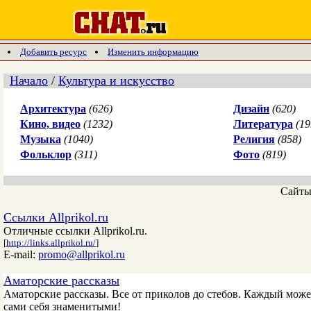
Добавить ресурс
Изменить информацию
Начало
/
Культура и искусство
Архитектура
(626)
Дизайн
(620)
Кино, видео
(1232)
Литература
(19
Музыка
(1040)
Религия
(858)
Фольклор
(311)
Фото
(819)
Сайт
Ссылки Allprikol.ru
Отличные ссылки Allprikol.ru.
[
http://links.allprikol.ru/
]
E-mail:
promo@allprikol.ru
Аматорские рассказы
Аматорские рассказы. Все от приколов до стебов. Каждый может
сами себя знаменитыми!