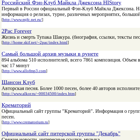
Российский Фэн-Клуб Майкла Джексона HIStory
Первый в России официальный Фэн-Клуб Майкла Джексона. На 
информация о релизах, турне, различных мероприятих, большо
[
http://www.mjfc.net.ru/
]
2Pac Forever
Жизнь и смерть Тупака Шакура. (биография, ссылки, тексты песе
[
http://home.skif.net/~2pac/index.html
]
Самый большой архив музыки в рунете
894 альбома 510 исполнителей, всего 7861 композиция. Объем в
час 17 минут
[
http://www.allofmp3.com
]
Шансон Клуб
Авторская песня. Более 1000 песен, более 40 авторов исполните
[
http://www.alkor.ru/~00034500/index.htm
]
Крематорий
Официальный сайт группы "Крематорий". Информация о группе, 
песен.
[
http://www.crematorium.ru
]
Официальный сайт питерской группы "Декабрь"
Свежие новости, интересные ссылки, музыка.