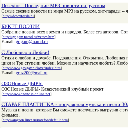
Desextor - Последние MP3 новости на русском
Самые свежие новости из мира MP3 на русском, хит-парады -- 
[
http://desextor.da.ru
]
БУКЕТ ПОЭЗИИ
Собрание поэзии всех времен и народов. Более ста авторов. С
[
http://grigam.narod.ru/verses.htm
]
E-mail:
grigam@narod.ru
С Любовью о Любви!
Стихи о любви и дружбе. Поздравления. Открытки. Любовная
цикл и Три ступени любви. Можно ли научиться любить? Любо
[
http://www.gavgav.ru/love/index.htm
]
E-mail:
gruz200@mail.ru
ОЗОНовые ДЫРЫ
ОЗОНовые ДЫРЫ- Казахстанский клубный проект
[
http://www.ozone.is-online.net
]
СТАРАЯ ПЛАСТИНКА - популярная музыка и песни 30х-
Музыка и песни, которые Вы сможете послушать выгрузив с эти
фильмов.
[
http://aragorn.linet.ru/patefon/default.htm
]