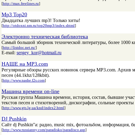
[
http://max.freelines.ru
]
Mp3 Top20
Двадцатка лучших mp3! Только хиты!
[
http://otdoxni.nm.ru/top20mp3/index.shtml
]
Электронно техническая библиотека
Самый большой зборник технической литературы, более 1000 к
[
http://listdoc.net.ru/
]
E-mail:
sergey_kor@hotmail.ru
НАШЕ на MP3.com
Регулярные обзоры русских новинок сервера MP3.com. Архив 
песен (44.1khz/128kbit).
[
http://www.nashe.f2s.com
]
Машина времени on-line
Русская группа Машина времени, история, состав, бывшие учас
текстов песен и стихотворений, дискографии, сольные проекты 
[
http://www.gts.lg.ua/knd/index2.html
]
DJ Pushkin
Сайт dj Pushkin''а: радио, music mix, фотоальбом, информация, 
[
http://www.russianny.com/paradisko/paradisco.asp
]