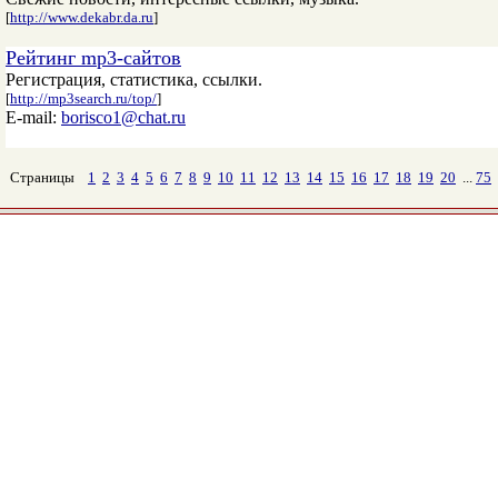
[
http://www.dekabr.da.ru
]
Рейтинг mp3-сайтов
Регистрация, статистика, ссылки.
[
http://mp3search.ru/top/
]
E-mail:
borisco1@chat.ru
Страницы
1
2
3
4
5
6
7
8
9
10
11
12
13
14
15
16
17
18
19
20
...
75