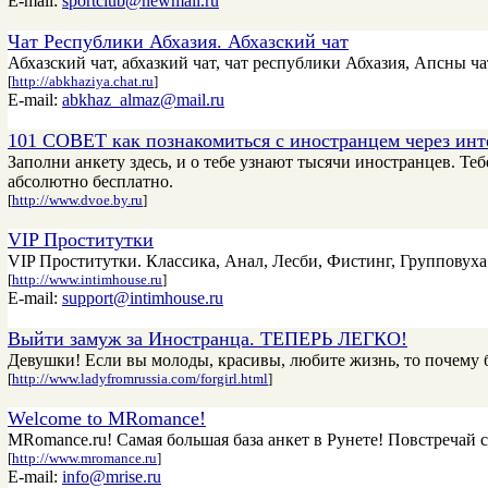
E-mail:
sportclub@newmail.ru
Чат Республики Абхазия. Абхазский чат
Абхазский чат, абхазкий чат, чат республики Абхазия, Апсны чат, 
[
http://abkhaziya.chat.ru
]
E-mail:
abkhaz_almaz@mail.ru
101 СОВЕТ как познакомиться с иностранцем через инт
Заполни анкету здесь, и о тебе узнают тысячи иностранцев. Т
абсолютно бесплатно.
[
http://www.dvoe.by.ru
]
VIP Проститутки
VIP Проститутки. Классика, Анал, Лесби, Фистинг, Групповух
[
http://www.intimhouse.ru
]
E-mail:
support@intimhouse.ru
Выйти замуж за Иностранца. ТЕПЕРЬ ЛЕГКО!
Девушки! Если вы молоды, красивы, любите жизнь, то почем
[
http://www.ladyfromrussia.com/forgirl.html
]
Welcome to MRomance!
MRomance.ru! Самая большая база анкет в Рунете! Повстречай с
[
http://www.mromance.ru
]
E-mail:
info@mrise.ru