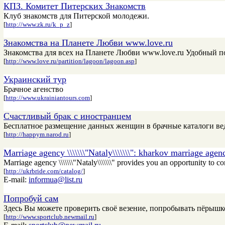
КПЗ. Комитет Питерских Знакомств
Клуб знакомств для Питерской молодежи.
[
http://www.zk.ru/k_p_z
]
Знакомства на Планете Любви www.love.ru
Знакомства для всех на Планете Любви www.love.ru Удобный по
[
http://www.love.ru/partition/lagoon/lagoon.asp
]
Украинский тур
Брачное агенство
[
http://www.ukrainiantours.com
]
Счастливый брак с иностранцем
Бесплатное размещение данных женщин в брачные каталоги ве
[
http://happym.narod.ru
]
Marriage agency \\\\\\\"Nataly\\\\\\\": kharkov marriage age
Marriage agency \\\\\\\"Nataly\\\\\\\" provides you an opportunity to 
[
http://ukrbride.com/catalog/
]
E-mail:
informua@list.ru
Попробуй сам
Здесь Вы можете проверить своё везение, попробывать пёрышко
[
http://www.sportclub.newmail.ru
]