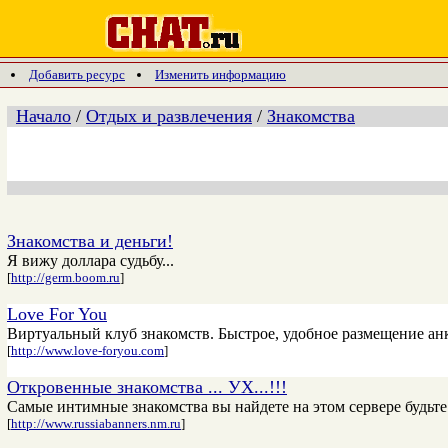
Добавить ресурс
Изменить информацию
Начало
/
Отдых и развлечения
/
Знакомства
Знакомства и деньги!
Я вижу доллара судьбу...
[
http://germ.boom.ru
]
Love For You
Виртуальный клуб знакомств. Быстрое, удобное размещение анк
[
http://www.love-foryou.com
]
Откровенные знакомства ... УХ...!!!
Самые интимные знакомства вы найдете на этом сервере будьте
[
http://www.russiabanners.nm.ru
]