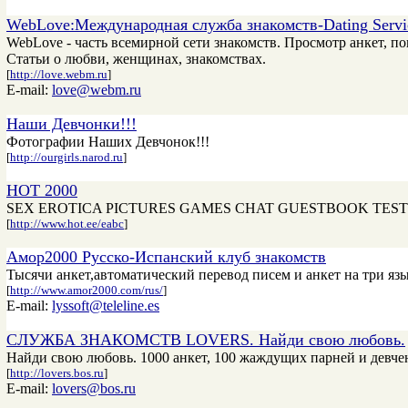
WebLove:Международная служба знакомств-Dating Servi
WebLove - часть всемирной сети знакомств. Просмотр анкет, п
Статьи о любви, женщинах, знакомствах.
[
http://love.webm.ru
]
E-mail:
love@webm.ru
Наши Девчонки!!!
Фотографии Наших Девчонок!!!
[
http://ourgirls.narod.ru
]
HOT 2000
SEX EROTICA PICTURES GAMES CHAT GUESTBOOK TES
[
http://www.hot.ee/eabc
]
Амор2000 Русско-Испанский клуб знакомств
Тысячи анкет,автоматический перевод писем и анкет на три язы
[
http://www.amor2000.com/rus/
]
E-mail:
lyssoft@teleline.es
СЛУЖБА ЗНАКОМСТВ LOVERS. Найди свою любовь.
Найди свою любовь. 1000 анкет, 100 жаждущих парней и девче
[
http://lovers.bos.ru
]
E-mail:
lovers@bos.ru