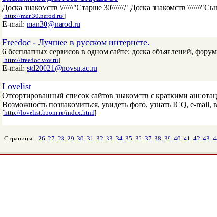
Доска знакомств \\\\\\\"Старше 30\\\\\\\" Доска знакомств \\\\\\\"Сын\\
[
http://man30.narod.ru/
]
E-mail:
man30@narod.ru
Freedoc - Лучшее в русском интернете.
6 бесплатных сервисов в одном сайте: доска объявлений, форум, 
[
http://freedoc.vov.ru
]
E-mail:
std20021@novsu.ac.ru
Lovelist
Отсортированный список сайтов знакомств с краткими аннотац
Возможность познакомиться, увидеть фото, узнать ICQ, e-mail, в
[
http://lovelist.boom.ru/index.html
]
Страницы
26
27
28
29
30
31
32
33
34
35
36
37
38
39
40
41
42
43
4