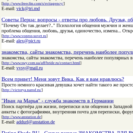
[
http://www.freecfm.com/s/svitagency/
]
E-mail:
vick@tri.md
Советы Перца: вопросы - ответы про любовь. Друзья, о
"Почему Он так делает?.." Психология общения мужчин и женщ
проблема общения, любовь, друзья, одиночество, измена... Отк
[
http://www.vopros-sovet.ru
]
E-mail:
alex@pict.ru
знакомства, сайты знакомства, перечень наиболее попул
знакомства, сайты знакомства, перечень наиболее популярных в
[
http://www.swy.com.ua/aff/bride.ru/contact.html
]
E-mail:
vvsy@mail.ru
Всем привет! Меня зовут Вика. Как я вам нравлюсь?
Просто немного красивая девушка хочет найти такого же прост
[
http://victorya.narod.ru/
]
"Иван да Марья" - служба знакомств в Германии
Поиск партнёра для жизни, переписки или общения в Западной
анкеты с фотографиями, внутренняя почта для переписки, фору
[
http://www.anstation.de
]
E-mail:
addurl@anstation.de