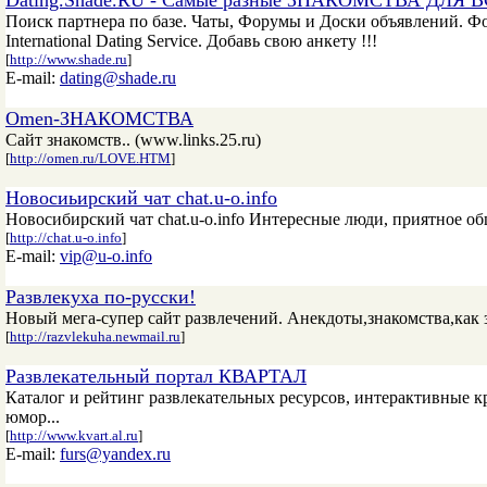
Dating.Shade.RU - Самые разные ЗНАКОМСТВА ДЛЯ 
Поиск партнера по базе. Чаты, Форумы и Доски объявлений. Фо
International Dating Service. Добавь свою анкету !!!
[
http://www.shade.ru
]
E-mail:
dating@shade.ru
Omen-ЗНАКОМСТВА
Сайт знакомств.. (www.links.25.ru)
[
http://omen.ru/LOVE.HTM
]
Новосиьирский чат chat.u-o.info
Новосибирский чат chat.u-o.info Интересные люди, приятное о
[
http://chat.u-o.info
]
E-mail:
vip@u-o.info
Развлекуха по-русски!
Новый мега-супер сайт развлечений. Анекдоты,знакомства,как 
[
http://razvlekuha.newmail.ru
]
Развлекательный портал КВАРТАЛ
Каталог и рейтинг развлекательных ресурсов, интерактивные к
юмор...
[
http://www.kvart.al.ru
]
E-mail:
furs@yandex.ru