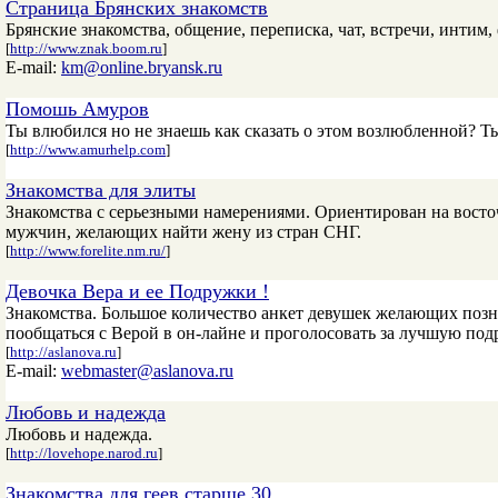
Страница Брянских знакомств
Брянские знакомства, общение, переписка, чат, встречи, интим
[
http://www.znak.boom.ru
]
E-mail:
km@online.bryansk.ru
Помошь Амуров
Ты влюбился но не знаешь как сказать о этом возлюбленной? Ты
[
http://www.amurhelp.com
]
Знакомства для элиты
Знакомства с серьезными намерениями. Ориентирован на вост
мужчин, желающих найти жену из стран СНГ.
[
http://www.forelite.nm.ru/
]
Девочка Вера и ее Подружки !
Знакомства. Большое количество анкет девушек желающих позн
пообщаться с Верой в он-лайне и проголосовать за лучшую под
[
http://aslanova.ru
]
E-mail:
webmaster@aslanova.ru
Любовь и надежда
Любовь и надежда.
[
http://lovehope.narod.ru
]
Знакомства для геев старше 30