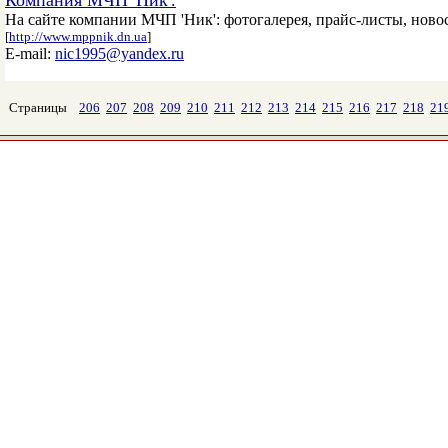
Компания МЧП 'Ник'.
На сайте компании МЧП 'Ник': фотогалерея, прайс-листы, ново
[
http://www.mppnik.dn.ua
]
E-mail:
nic1995@yandex.ru
Страницы
206
207
208
209
210
211
212
213
214
215
216
217
218
21