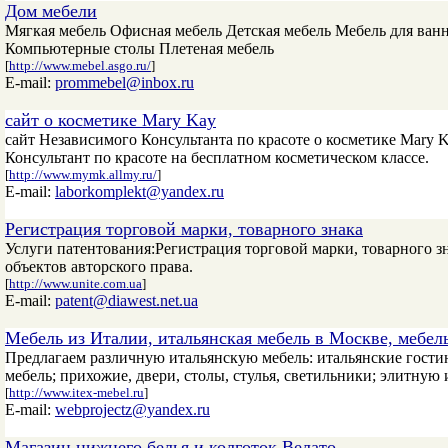
Дом мебели
Мягкая мебель Офисная мебель Детская мебель Мебель для ва
Компьютерные столы Плетеная мебель
[
http://www.mebel.asgo.ru/
]
E-mail:
prommebel@inbox.ru
сайт о косметике Mary Kay
сайт Независимого Консультанта по красоте о косметике Mary 
Консультант по красоте на бесплатном косметическом классе.
[
http://www.mymk.allmy.ru/
]
E-mail:
laborkomplekt@yandex.ru
Регистрация торговой марки, товарного знака
Услуги патентования:Регистрация торговой марки, товарного 
объектов авторского права.
[
http://www.unite.com.ua
]
E-mail:
patent@diawest.net.ua
Мебель из Италии, итальянская мебель в Москве, мебел
Предлагаем различную итальянскую мебель: итальянские гости
мебель; прихожие, двери, столы, стулья, светильники; элитную
[
http://www.itex-mebel.ru
]
E-mail:
webprojectz@yandex.ru
Магазин нижнего белья и колготок Велато