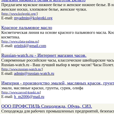
Предлагаем мужское нижнее белье и женское нижнее белье. В н
женские носки, хлопковое белье, женские чулки.
[
http://www.kolgotki.org/
]
E-mail:
myadmin@kolgotki.org
Красное пальмовое масло
Косметическая линия на основе красного пальмового масла. Ко
косметика.
[
http://www.zlata-palma.ru
]
E-mail:
grinbi4@gmail.com
Russian-watch.ru - Интернет магазин часов.
Современные российские часы, классические швейцарские час
Russian-watch.ru - Ваш лучший выбор в мире часов! Часы Полет.
[
http://www.russian-watch.ru/
]
E-mail:
admin@russian-watch.ru
Империя - производство эмалей, масляных красок, грун
эмали, масляные краски, грунты, сурик, олифа
[
http://www.zavod-kraski.ru
]
E-mail:
h_m2006@mail.ru
ООО ПРОФСТИЛЬ Спецодежда, Обувь, СИЗ.
Спецодежда для рабочих промышленных предприятий, безопасн