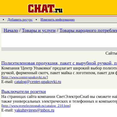
Добавить ресурс
Изменить информацию
Начало
/
Товары и услуги
/
Товары народного потребле
Сайт
Полиэтиленовая продукция, пакет с вырубной ручкой, 
Компания 'Центр Упаковки' предлагает широкий выбор полиэти
ручкой, фирменный скотч, пакет майка с логотипом, пакет для
[
http://www.center-upakovki.ru/
]
E-mail:
catalog@center-upakovki.ru
Выключатели розетки
На страницах сайта компании СветЭлектроСнаб вы сможете най
также универсальных электрических и телефонных и компьюте
[
http://www.svetelectrosnab.ru/catalog_210.htm
]
E-mail:
yakuhnyiregs@inbox.ru