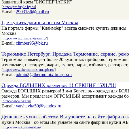
Защитный крем "БИОПЕРЧАТКИ"
[
http://profstyle.by.ru
]
E-mail:
2903186@mail.ru
Где купить джинсы оптом Москва
На портале фирмы "Клаймбер" всегда сможете купить джинсы, у
Москва.
[
http://www.climber-jeans.ru/
]
E-mail:
climber95@bk.ru
Термомикс Петербург. Продажа Термомикс, сервис, ремо
Термомикс совмещает более 20 кухонных приборов. Термомикс в
измельчает, пассирует, жарит, тушит, парит, взбивает, растирает
[
http://www.thermomix-tm.spb.ru/
]
E-mail:
admin2@thermomix-tm.spb.ru
Одежда БОЛЬШИХ размеров !!! СЕКЦИЯ "5XL"!!!
Одежда БОЛЬШИХ размеров!!! м-н Богатырь - одежда для БОЛ
размеров. Мы предлагаем ОГРОМНЫЙ ассортимент одежды б
[
http://www.5xl.ru
]
E-mail:
varshavka50@yandex.ru
Дешевые кухни - об этом Вы узнаете на сайте фабрики 
Кухни Москва - об этом Вы узнаете на сайте фабрики кухни АБ
[
http://www.kuhni-abt.ru/
]