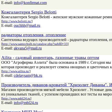
E-mail:
info@konfirmat.com
Кожгалантерея Sergio Belotti
Кожгалантерея Sergio Belotti - женские мужские кожанные ремн
[
http://www.belotti.ru/
]
E-mail:
ouchhh@mail.ru
радиаторы отопления, отопление
Сантехника ведущих производителей - радиаторы отопления, о
[
http://www.santechsib.ru/catalog.php?subID=33
]
E-mail:
akvana5@mail.ru
Ailita - садовый инвентарь, газонные травы оптом
ООО "Агрофирма Аэлита" была основана в 1989 г. Сегодня мы
которая производит и реализует семена овощных и цветочных к
[
http://www.ailita.ru/
]
E-mail:
cdelaysam@bk.ru
Производитель диванов-кроватей "Хризолит Диваны". И
Магазин производителя мягкой мебели Хризолит . Угловые див
из уникальных тканей, с успехом прошедших все тесты на миро
[
http://www.mbl24.ru
]
E-mail:
info@mbl24.ru