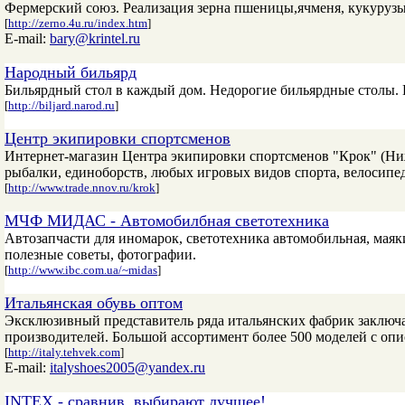
Фермерский союз. Реализация зерна пшеницы,ячменя, кукуруз
[
http://zerno.4u.ru/index.htm
]
E-mail:
bary@krintel.ru
Народный бильярд
Бильярдный стол в каждый дом. Недорогие бильярдные столы.
[
http://biljard.narod.ru
]
Центр экипировки спортсменов
Интернет-магазин Центра экипировки спортсменов "Крок" (Ни
рыбалки, единоборств, любых игровых видов спорта, велосипе
[
http://www.trade.nnov.ru/krok
]
МЧФ МИДАС - Автомобилбная светотехника
Автозапчасти для иномарок, светотехника автомобильная, маяки
полезные советы, фотографии.
[
http://www.ibc.com.ua/~midas
]
Итальянская обувь оптом
Эксклюзивный представитель ряда итальянских фабрик заключае
производителей. Большой ассортимент более 500 моделей с опи
[
http://italy.tehvek.com
]
E-mail:
italyshoes2005@yandex.ru
INTEX - сравнив, выбирают лучшее!