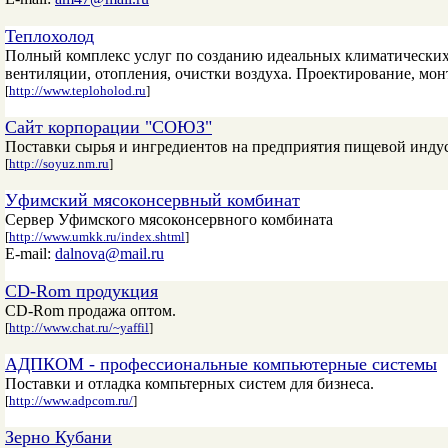
Теплохолод
Полный комплекс услуг по созданию идеальных климатически
вентиляции, отопления, очистки воздуха. Проектирование, монт
[
http://www.teploholod.ru
]
Сайт корпорации "СОЮЗ"
Поставки сырья и ингредиентов на предприятия пищевой индус
[
http://soyuz.nm.ru
]
Уфимский мясоконсервный комбинат
Сервер Уфимского мясоконсервного комбината
[
http://www.umkk.ru/index.shtml
]
E-mail:
dalnova@mail.ru
CD-Rom продукция
CD-Rom продажа оптом.
[
http://www.chat.ru/~yaffil
]
АДПКОМ - профессиональные компьютерные системы
Поставки и отладка компьтерных систем для бизнеса.
[
http://www.adpcom.ru/
]
Зерно Кубани