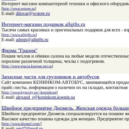
Интернет магазин компьютерной техники и офисного оборудов
[
http://www.wstore.ru
]
E-mail:
dilovar@wstore.ru
Интернет-магазин подарков allgifts.ru
Тысячи самых красивых и оригинальных подарков для всех - вз
[
http://www.allgifts.ru
]
E-mail:
admin@allgifts.ru
Фирма "Грация"
Пошив чехлов и обивки салона на любые модели отечественны
поролоне различной толщины, чехлы с подогревом.
[
http://www.gracia.kurgan.net.ru
]
Запасные части для грузовиков и автобусов
Сайт компании КЕНИНКОМ-АВТОБУС, занимающейся продажей з
прайс-листы, информация о наличии их на складах, контактная
[
http://www.bytecity.ru/~keninkom
]
E-mail:
alexand_r@keninkom.koenig.su
Швейное предприятие Диомель. Женская одежда больши
Швейное предприятие Диомель специализируется на пошиве же
Высокое качество пошива одежды для женщин. Предприятие пр
[
http://www.diomel.com/
]
E-mail:
am47@mail.ru