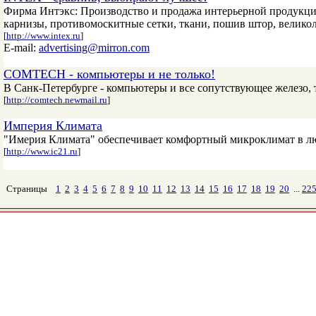
Фирма Интэкс: Производство и продажа интерьерной продукции 
карнизы, противомоскитные сетки, ткани, пошив штор, великол
[
http://www.intex.ru
]
E-mail:
advertising@mirron.com
COMTECH - компьютеры и не только!
В Санк-Петербурге - компьютеры и все сопутствующее железо,
[
http://comtech.newmail.ru
]
Империя Климата
"Имерия Климата" обеспечивает комфортный микроклимат в лю
[
http://www.ic21.ru
]
Страницы
1
2
3
4
5
6
7
8
9
10
11
12
13
14
15
16
17
18
19
20
...
22