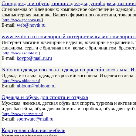
Спецодежда и обувь, пошив одежды, униформы, вышивк
Спецодежда от Клевцовых: комплексное обеспечение одеждой,
компьютерная вышивка Вашего фирменного логотипа, товарного
[
http://www.sponovo.ru/
]
E-mail:
web@novtk.ru
www.ezoloto.ru ювелирный интернет магазин ювелирны
Интернет магазин ювелирные изделия, ювелирные украшения, зо
сапфиром, серьги с бриллиантом, колье с бриллиантом, браслет
[
http://www.ezoloto.ru
]
E-mail:
kovpp@mail.ru.ru
Nbloom одежда изо льна. одежда из российского льна .И
Одежда изо льна. одежда из российского льна .Изделия из льна 
[
http://www.nbloom.ru
]
E-mail:
nbloom@nbloom.ru
Одежда и обувь для спорта и отдыха
Мужская, женская, детская обувь для спорта, туризма и активн
и для бассейна, обувь для шейпинга и аэробики, обувь для фут
[
http://www.sportware.ru
]
E-mail:
sportware@mail.ru
Корпусная офисная мебель