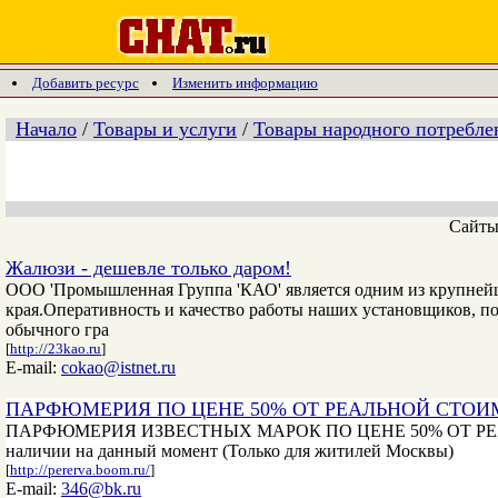
Добавить ресурс
Изменить информацию
Начало
/
Товары и услуги
/
Товары народного потребле
Сайт
Жалюзи - дешевле только даром!
ООО 'Промышленная Группа 'КАО' является одним из крупней
края.Оперативность и качество работы наших установщиков, по
обычного гра
[
http://23kao.ru
]
E-mail:
cokao@istnet.ru
ПАРФЮМЕРИЯ ПО ЦЕНЕ 50% ОТ РЕАЛЬНОЙ СТО
ПАРФЮМЕРИЯ ИЗВЕСТНЫХ МАРОК ПО ЦЕНЕ 50% ОТ РЕАЛЬНО
наличии на данный момент (Только для житилей Москвы)
[
http://pererva.boom.ru/
]
E-mail:
346@bk.ru