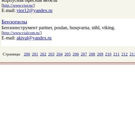
Корпусная офисная мебель
[
http://www.vior.ru/
]
E-mail:
vior12@yandex.ru
Бензопилы
Бензоинструмент partner, poulan, husqvarna, stihl, viking.
[
http://www.vialcom.ru/
]
E-mail:
akival@yandex.ru
Страницы
200
201
202
203
204
205
206
207
208
209
210
211
212
21