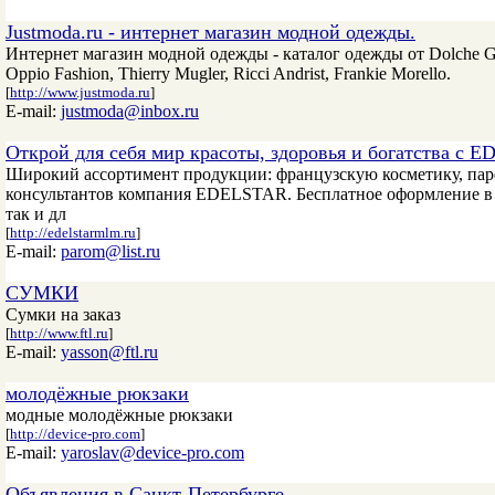
Justmoda.ru - интернет магазин модной одежды.
Интернет магазин модной одежды - каталог одежды от Dolche Gabba
Oppio Fashion, Thierry Mugler, Ricci Andrist, Frankie Morello.
[
http://www.justmoda.ru
]
E-mail:
justmoda@inbox.ru
Открой для себя мир красоты, здоровья и богатства с 
Широкий ассортимент продукции: французскую косметику, парфю
консультантов компания EDELSTAR. Бесплатное оформление в 
так и дл
[
http://edelstarmlm.ru
]
E-mail:
parom@list.ru
СУМКИ
Сумки на заказ
[
http://www.ftl.ru
]
E-mail:
yasson@ftl.ru
молодёжные рюкзаки
модные молодёжные рюкзаки
[
http://device-pro.com
]
E-mail:
yaroslav@device-pro.com
Oбъявления в Санкт-Петербурге