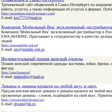
Трёхязычный сайт объявлений в Санкт-Петербурге по широкому 
работа, услуги), а также информация об услугах и фирмах. Пуб
[
http://petersburg.info24-germany.com
]
E-mail:
kro7771@mail.ru
Компания 'Мобильный Век' эксклюзивный дистрибьютор в
Компания 'Мобильный Век' эксклюзивный дистрибьютор в Р
EWA-MARINE. Приглашает к сотрудничеству в качестве дилер
людей.
[
http://www.mobile-vek.ru
]
E-mail:
mv@mobile-vek.ru
Индивидуальный пошив женской одежды
Пошив женской современной одежды: костюмы, юбки, брюки, ж
фигуру.
[
http://irgal.boom.ru
]
E-mail:
indposhiv@mail.ru
Диваны и диваны-кровати на любой вкус и цвет.
Предлагаем вам мягкие диваны и диваны-кровати на любой вкус
пружинные диваны - словом, подбирайте на свой вкус. Приятн
[
http://www.kvartal-divanov.ru
]
E-mail:
divani@bk.ru