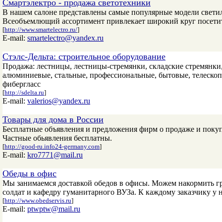
Смартэлектро - продажа светотехники
В нашем салоне представлены самые популярные модели светил
Всеобъемлющий ассортимент привлекает широкий круг посети
[
http://www.smartelectro.ru/
]
E-mail:
smartelectro@yandex.ru
Стэлс-Дельта: строительное оборудование
Продажа: лестницы, лестницы-стремянки, складские стремянки
алюминиевые, стальные, профессиональные, бытовые, телескоп
фибергласс
[
http://sdelta.ru
]
E-mail:
valerios@yandex.ru
Товары для дома в России
Бесплатные объявления и предложения фирм о продаже и покупк
Частные обьявления бесплатны.
[
http://good-ru.info24-germany.com
]
E-mail:
kro7771@mail.ru
Обеды в офис
Мы занимаемся доставкой обедов в офисы. Можем накормить г
солдат и кафедру гуманитарного ВУЗа. К каждому заказчику у
[
http://www.obedservis.ru
]
E-mail:
ptwptw@mail.ru