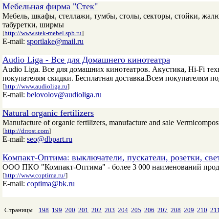
Мебельная фирма "Стек"
Мебель, шкафы, стеллажи, тумбы, столы, секторы, стойки, жалю
табуретки, ширмы
[
http://www.stek-mebel.spb.ru
]
E-mail:
sportlake@mail.ru
Audio Liga - Все для Домашнего кинотеатра
Audio Liga. Все для домашних кинотеатров. Акустика, Hi-Fi те
покупателям скидки. Бесплатная доставка.Всем покупателям по
[
http://www.audioliga.ru
]
E-mail:
belovolov@audioliga.ru
Natural organic fertilizers
Manufacture of organic fertilizers, manufacture and sale Vermicompost,
[
http://drrost.com
]
E-mail:
seo@dbpart.ru
Компакт-Оптима: выключатели, пускатели, розетки, св
ООО ПКО "Компакт-Оптима" - более 3 000 наименований проду
[
http://www.coptima.ru/
]
E-mail:
coptima@bk.ru
Страницы
198
199
200
201
202
203
204
205
206
207
208
209
210
21