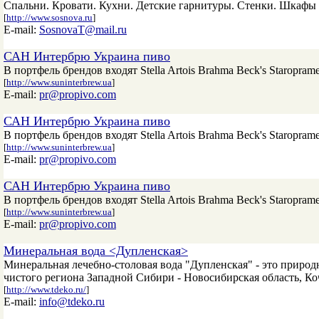
Спальни. Кровати. Кухни. Детские гарнитуры. Стенки. Шкафы 
[
http://www.sosnova.ru
]
E-mail:
SosnovaT@mail.ru
САН Интербрю Украина пиво
В портфель брендов входят Stella Artois Brahma Beck's Starop
[
http://www.suninterbrew.ua
]
E-mail:
pr@propivo.com
САН Интербрю Украина пиво
В портфель брендов входят Stella Artois Brahma Beck's Starop
[
http://www.suninterbrew.ua
]
E-mail:
pr@propivo.com
САН Интербрю Украина пиво
В портфель брендов входят Stella Artois Brahma Beck's Starop
[
http://www.suninterbrew.ua
]
E-mail:
pr@propivo.com
Минеральная вода <Дупленская>
Минеральная лечебно-столовая вода "Дупленская" - это природ
чистого региона Западной Сибири - Новосибирская область, К
[
http://www.tdeko.ru/
]
E-mail:
info@tdeko.ru