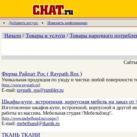
Добавить ресурс
Изменить информацию
Начало
/
Товары и услуги
/
Товары народного потребле
Сайт
Фирма Райпат Рос ( Raypath Ros )
Уникальная продукция по уходу и чистки любой поверхности т
[
http://www.raypath.ru
]
E-mail:
raypath_ros@rambler.ru
Шкафы-купе, встроенная, корпусная мебель на заказ от \
Изготовление шкафов-купе, встроенной, корпусной и другой м
работы из массива. Мебельная студия \'Мебельбэнд\'.
[
http://www.mebelband.ru/coupe/
]
E-mail:
mebelband@ikanik.ru
ТКАНЬ ТКАНИ