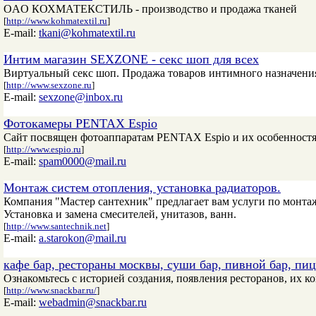
ОAО КОХМАТЕКСТИЛЬ - производство и продажа тканей
[
http://www.kohmatextil.ru
]
E-mail:
tkani@kohmatextil.ru
Интим магазин SEXZONE - секс шоп для всех
Виртуальный секс шоп. Продажа товаров интимного назначени
[
http://www.sexzone.ru
]
E-mail:
sexzone@inbox.ru
Фотокамеры PENTAX Espio
Сайт посвящен фотоаппаратам PENTAX Espio и их особенностя
[
http://www.espio.ru
]
E-mail:
spam0000@mail.ru
Монтаж систем отопления, установка радиаторов.
Компания "Мастер сантехник" предлагает вам услуги по монт
Установка и замена смесителей, унитазов, ванн.
[
http://www.santechnik.net
]
E-mail:
a.starokon@mail.ru
кафе бар, рестораны москвы, суши бар, пивной бар, пи
Ознакомьтесь с историей создания, появления ресторанов, их к
[
http://www.snackbar.ru/
]
E-mail:
webadmin@snackbar.ru