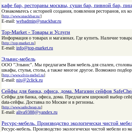
кафе бар, рестораны москвы, суши бар, пивной бар, пи
Ознакомьтесь с историей создания, появления ресторанов, их к
[
http://www.snackbar.ru/
]
E-mail:
webadmin@snackbar.ru
Top-Market - Товары и Услуги
Информация о товарах и магазинах. Где купить. Наличие товара
[
http://top-market.ru
]
E-mail:
info@top-market.ru
Эльвис-мебель
ООО "Эльвис". Мы предлагаем Вам мебель для спален, столовых
шкафы, стулья, столы, а также многое другое. Возможно подбо
[
http://www.elvis-mebel.ru
]
E-mail:
nix@2click.ru
Сейфы для банка, офиса, дома. Магазин сейфов SafeChe
Сейфы для банка, офиса, дома. Предлагаем широкий выбор сейф
data-сейфы. Доставка по Москве и в регионы.
[
http://www.safecheap.ru
]
E-mail:
aliva9388@yandex.ru
Ресурс-мебель. Производство экологически чистой мебе
Ресурс-мебель. Производство экологически чистой мебели из м