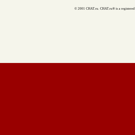
© 2001 CHAT.ru. CHAT.ru® is a registered