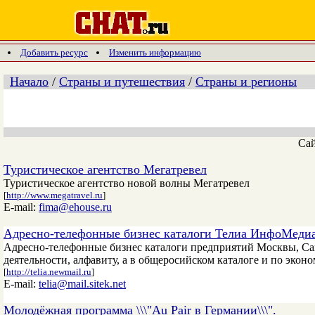
Добавить ресурс
Изменить информацию
Начало
/
Страны и путешествия
/
Страны и регионы
Са
Туристическое агентство Мегатревел
Туристическое агентство новой волны Мегатревел
[
http://www.megatravel.ru
]
E-mail:
fima@ehouse.ru
Адресно-телефонные бизнес каталоги Телиа ИнфоМеди
Адресно-телефонные бизнес каталоги предприятий Москвы, Са
деятельности, алфавиту, а в общеросийском каталоге и по эко
[
http://telia.newmail.ru
]
E-mail:
telia@mail.sitek.net
Молодёжная программа \\\"Au Pair в Германии\\\".