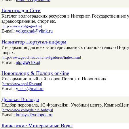
Волгоград в Сети
Каталог волгоградских ресурсов в Интернет. Государственные 
здравоохранение, спорт etc.
[
http://www.volgograd.ru
]
E-mail:
volgograd@vlink.ru
Навигатор Португал-информ
Информация для всех заинтерисованных пользователях о Португ
шорах.
[
http://www.geocities.com/navigadorus/index.htm
]
E-mail:
atplg@clix.pt
Новополоцк & Полоцк on-line
Информационный сайт горов Полоцк и Новополоцк
[
http://www.npol.f2s.com
]
E-mail:
y_e_s@mail.ru
Деловая Вологда
Подбор персонала, 1С:Франчайзи, Учебный центр, КомпьюЦен
[
http://www.vologda.ru/~buhsys
]
E-mail:
buhsys@vologda.ru
Кавказские Минеральные Воды