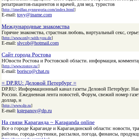
репатриантов-пациентов и врачей, для мед. туристов
[
http://imedfaq.synnegoria.com/index.html
]
E-mail:
tovy@iname.com
Международные знакомства
Горячие знакомства, страстная любовь, виртуальный секс, сер
[
http://www.only-with-you.de
]
E-mail:
slvcob@hotmail.com
Сайт города Ростова
НОвости Ростова и Ростовской области. информация, коммента
[
http://www.rostov.ru/
]
E-mail:
borisco@chat.ru
= DP.RU: Деловой Петербург =
DP.RU: Информационный канал газеты Деловой Петербург. Наиб
России. Ежедневная лента новостей, Форум, свежий номер газ
доллар, н
[
http://www.dp.ru
]
E-mail:
kstepanov@dp.ru
На связи Караганда ~ Karaganda online
Все о городе Караганде и Карагандинской области: новости, тр
районы, города-спутники, рассылки, погода, финансы, продукци