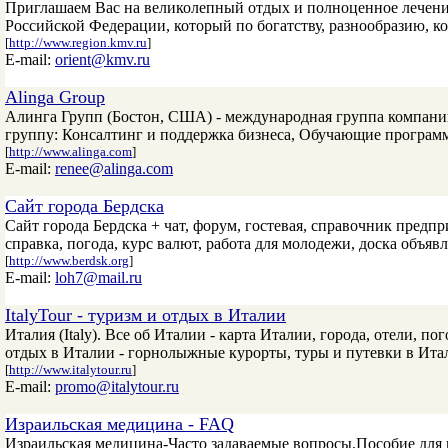
Приглашаем Вас на великолепный отдых и полноценное лечен
Российской Федерации, который по богатству, разнообразию, к
[
http://www.region.kmv.ru
]
E-mail:
orient@kmv.ru
Alinga Group
Алинга Групп (Бостон, США) - международная группа компани
группу: Консалтинг и поддержка бизнеса, Обучающие программ
[
http://www.alinga.com
]
E-mail:
renee@alinga.com
Сайт города Бердска
Сайт города Бердска + чат, форум, гостевая, справочник предпр
справка, погода, курс валют, работа для молодежи, доска объявл
[
http://www.berdsk.org
]
E-mail:
loh7@mail.ru
ItalyTour - туризм и отдых в Италии
Италия (Italy). Все об Италии - карта Италии, города, отели, 
отдых в Италии - горнолыжные курорты, туры и путевки в Ит
[
http://www.italytour.ru
]
E-mail:
promo@italytour.ru
Израильская медицина - FAQ
Израильская медицина-Часто задаваемые вопросы.Пособие для