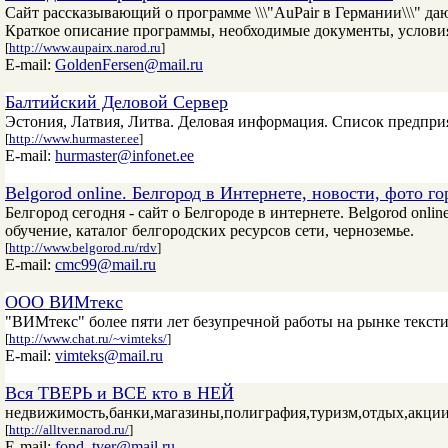
Сайт рассказывающий о программе \\\"AuPair в Германии\\\" д
Краткое описание программы, необходимые документы, условия
[
http://www.aupairx.narod.ru
]
E-mail:
GoldenFersen@mail.ru
Балтийский Деловой Сервер
Эстония, Латвия, Литва. Деловая информация. Список предприя
[
http://www.hurmaster.ee
]
E-mail:
hurmaster@infonet.ee
Belgorod online. Белгород в Интернете, новости, фото го
Белгород сегодня - сайт о Белгороде в интернете. Belgorod onlin
обучение, каталог белгородских ресурсов сети, черноземье.
[
http://www.belgorod.ru/rdv
]
E-mail:
cmc99@mail.ru
ООО ВИМтекс
"ВИМтекс" более пяти лет безупречной работы на рынке текст
[
http://www.chat.ru/~vimteks/
]
E-mail:
vimteks@mail.ru
Вся ТВЕРЬ и ВСЕ кто в НЕЙ
недвижимость,банки,магазины,полиграфия,туризм,отдых,акции
[
http://alltver.narod.ru/
]
E-mail:
fond_tver@mail.ru