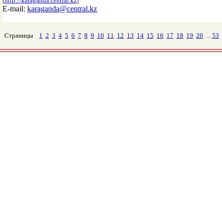
[
http://karaganda.central.kz
]
E-mail:
karaganda@central.kz
Страницы
1
2
3
4
5
6
7
8
9
10
11
12
13
14
15
16
17
18
19
20
...
53