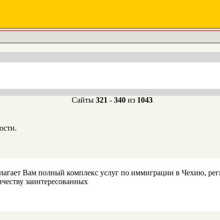
Сайты
321
-
340
из
1043
ости.
агает Вам полный комплекс услуг по иммиграции в Чехию, ре
ичеству заинтересованных