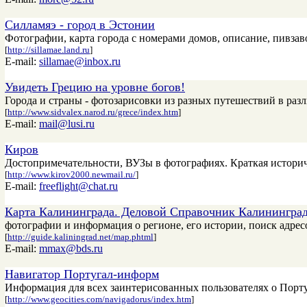
Силламяэ - город в Эстонии
Фотографии, карта города с номерами домов, описание, пивзаво
[
http://sillamae.land.ru
]
E-mail:
sillamae@inbox.ru
Увидеть Грецию на уровне богов!
Города и страны - фотозарисовки из разных путешествий в разл
[
http://www.sidvalex.narod.ru/grece/index.htm
]
E-mail:
mail@lusi.ru
Киров
Достопримечательности, ВУЗы в фотографиях. Краткая историч
[
http://www.kirov2000.newmail.ru/
]
E-mail:
freeflight@chat.ru
Карта Калининграда. Деловой Справочник Калинингра
фотографии и информация о регионе, его истории, поиск адрес
[
http://guide.kaliningrad.net/map.phtml
]
E-mail:
mmax@bds.ru
Навигатор Португал-информ
Информация для всех заинтерисованных пользователях о Порту
[
http://www.geocities.com/navigadorus/index.htm
]