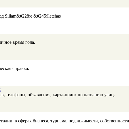
д Sillam&#228;e &#245;lletehas
ичное время года.
еская справка.
д
ов, телефоны, объявления, карта-поиск по названию улиц.
галии, в сферах бизнеса, туризма, недвижимости, собственност