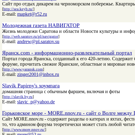
Сайт про отдых дикарем на черноморском побережье. Квартиры 
[
http://sea.keyb.ru/
]
E-mail:
mapket@r52.ru
Молодежная газета НАВИГАТОР
Жизнь молодежи Саратова и области Новости культуры и инф
[
http://web.saratov.ru/pl/navigator
]
E-mail:
andrew@pl.saratov.su
Яранск.com - информационно-развлекательный портал
Портал города Яранска, созданный к его 420-летию. Содержит 
форуме, прочитать свежие Яранские, областные и мировые нов
[
http://www.yaransk.com
]
E-mail:
zinger2001@inbox.ru
Slavik Papirny's хоумпага
домашняя страница с обычным фаршем, включая и фоты
[
http://slavik.by.ru
]
E-mail:
slavic_p@yahoo.de
Горьковское море - MORE.nnov.ru - сайт о Волге между
Сайт MORE.nnov.ru - содержит разделы о катерах и яхтах, фес
то, что админом форума теоретически может стать любой читат
[
http://www.more.nnov.ru/
]
E-mail:
more@52.ru