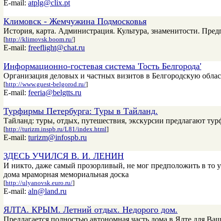
E-mail:
atplg@clix.pt
Климовск - Жемчужина Подмосковья
История, карта. Администрация. Культура, знаменитости. Пред
[
http://klimovsk.boom.ru/
]
E-mail:
freeflight@chat.ru
Информационно-гостевая система 'Гость Белгорода'
Организация деловых и частных визитов в Белгородскую облас
[
http://www.guest-belgorod.ru/
]
E-mail:
feeria@belgtts.ru
Турфирмы Петербурга: Туры в Тайланд.
Тайланд: туры, отдых, путешествия, экскурсии предлагают ту
[
http://turizm.inspb.ru/L81/index.html
]
E-mail:
turizm@infospb.ru
ЗДЕСЬ УЧИЛСЯ В. И. ЛЕНИН
И никто, даже самый прозорливый, не мог предположить в то ут
дома мраморная мемориальная доска
[
http://ulyanovsk.euro.ru/
]
E-mail:
aln@land.ru
ЯЛТА. КРЫМ. Летний отдых. Недорого дом.
Предлагается полностью автономная часть дома в Ялте для Ваше