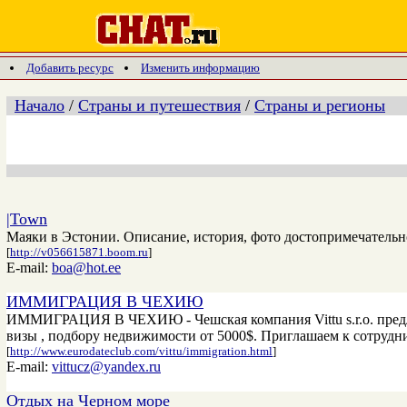
Добавить ресурс
Изменить информацию
Начало
/
Страны и путешествия
/
Страны и регионы
|Town
Маяки в Эстонии. Описание, история, фото достопримечательн
[
http://v056615871.boom.ru
]
E-mail:
boa@hot.ee
ИММИГРАЦИЯ В ЧЕХИЮ
ИММИГРАЦИЯ В ЧЕХИЮ - Чешская компания Vittu s.r.o. предл
визы , подбору недвижимости от 5000$. Приглашаем к сотрудн
[
http://www.eurodateclub.com/vittu/immigration.html
]
E-mail:
vittucz@yandex.ru
Отдых на Черном море