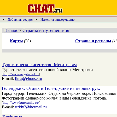
Добавить ресурс
Изменить информацию
Начало
/
Страны и путешествия
Карты
(93)
Страны и регионы
(1
Туристическое агентство Мегатревел
Туристическое агентство новой волны Мегатревел
[
http://www.megatravel.ru
]
E-mail:
fima@ehouse.ru
Геленджик. Отдых в Геленджике из первых рук.
Город-курорт Геленджик. Отдых на Черном море. Поиск жилья в
Фотографии сдаваемого жилья, виды Геленджика, погода.
[
http://www.kurortniku.ru/
]
E-mail:
teddy2@hotmail.ru
Турфирма