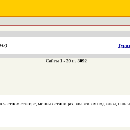
043)
Туриз
Сайты
1
-
20
из
3092
 частном секторе, мини-гостиницах, квартирах под ключ, панси