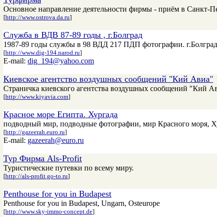
Основное направление деятельности фирмы - приём в Санкт-П
[
http://www.ostrova.da.ru
]
Служба в ВДВ 87-89 годы , г.Болград
1987-89 годы службы в 98 ВДД 217 ПДП фотографии. г.Болгра
[
http://www.dig-194.narod.ru
]
E-mail:
dig_194@yahoo.com
Киевское агентство воздушных сообщений "Кий Авиа"
Страничка киевского агентства воздушных сообщений "Кий Ави
[
http://www.kiyavia.com
]
Красное море Египта. Хургада
подводный мир, подводные фотографии, мир Красного моря, Х
[
http://gazeerah.euro.ru
]
E-mail:
gazeerah@euro.ru
Тур Фирма Als-Profit
Туристические путевки по всему миру.
[
http://als-profit.go-to.ru
]
Penthouse for you in Budapest
Penthouse for you in Budapest, Ungarn, Osteurope
[
http://www.sky-immo-concept.de
]