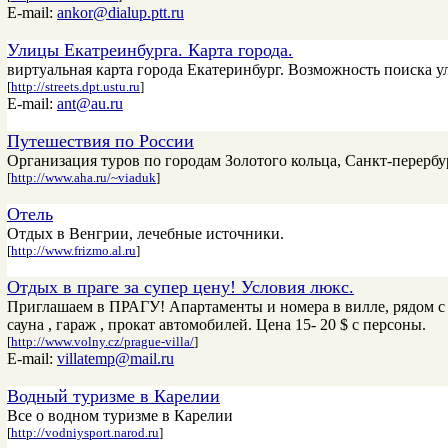
E-mail:
ankor@dialup.ptt.ru
Улицы Екатреинбурга. Карта города.
виртуальная карта города Екатеринбург. Возможность поиска 
[
http://streets.dpt.ustu.ru
]
E-mail:
ant@au.ru
Путешествия по России
Организация туров по городам Золотого кольца, Санкт-перерб
[
http://www.aha.ru/~viaduk
]
Отель
Отдых в Венгрии, лечебные источники.
[
http://www.frizmo.al.ru
]
Отдых в праге за супер цену! Условия люкс.
Приглашаем в ПРАГУ! Апартаменты и номера в вилле, рядом с ц
сауна , гараж , прокат автомобилей. Цена 15- 20 $ с персоны.
[
http://www.volny.cz/prague-villa/
]
E-mail:
villatemp@mail.ru
Водный туризме в Карелии
Все о водном туризме в Карелии
[
http://vodniysport.narod.ru
]