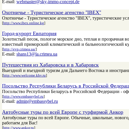
E-mail:
webmaster@sky-immo-concept.de
Охотничье - Туристическое агенство ''IBEX''
Охотничье - Туристическое агенство ''IBEX'', туристические усл
[
http://www.ibex.online.kg
]
Город-курорт Евпатория
Золотистый песок, пологое морское дно, теплая и прозрачная 
известный приморский климатический и бальнеологический ку
[
http://evp.crimea.ua/
]
E-mail:
shans13@la.crimea.ua
Путешествия из Хабаровска и в Хабаровск
Выездной и въездной туризм для Дальнего Востока и иностранц
[
http://www.welcome.khv.ru
]
Посольство Республики Беларусь в Российской Федера
Посольство Республики Беларусь в Российской Федерации - о
[
http://www.embassybel.ru
]
E-mail:
admin@embassybel.ru
Автобусные туры по всей Европе с турфирмой Анкор
Автобусные туры по всей Европе. Обычные, школьные, новогод
работаем для Вас!
[
http://www.ankor.ru
]