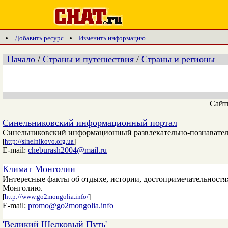
Добавить ресурс
Изменить информацию
Начало
/
Страны и путешествия
/
Страны и регионы
Сай
Синельниковский информационный портал
Синельниковский информационный развлекательно-познаватель
[
http://sinelnikovo.org.ua
]
E-mail:
cheburash2004@mail.ru
Климат Монголии
Интересные факты об отдыхе, истории, достопримечательностя
Монголию.
[
http://www.go2mongolia.info/
]
E-mail:
promo@go2mongolia.info
'Великий Шелковый Путь'