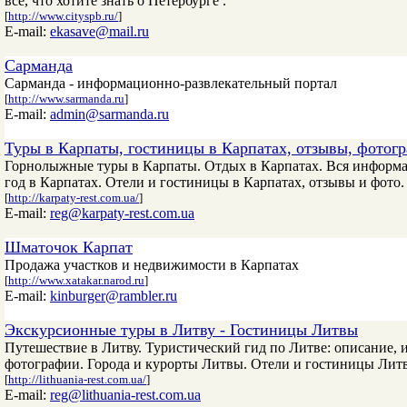
все, что хотите знать о Петербурге .
[
http://www.cityspb.ru/
]
E-mail:
ekasave@mail.ru
Сарманда
Сарманда - информационно-развлекательный портал
[
http://www.sarmanda.ru
]
E-mail:
admin@sarmanda.ru
Туры в Карпаты, гостиницы в Карпатах, отзывы, фотог
Горнолыжные туры в Карпаты. Отдых в Карпатах. Вся информа
год в Карпатах. Отели и гостиницы в Карпатах, отзывы и фото.
[
http://karpaty-rest.com.ua/
]
E-mail:
reg@karpaty-rest.com.ua
Шматочок Карпат
Продажа участков и недвижимости в Карпатах
[
http://www.xatakar.narod.ru
]
E-mail:
kinburger@rambler.ru
Экскурсионные туры в Литву - Гостиницы Литвы
Путешествие в Литву. Туристический гид по Литве: описание, и
фотографии. Города и курорты Литвы. Отели и гостиницы Лит
[
http://lithuania-rest.com.ua/
]
E-mail:
reg@lithuania-rest.com.ua