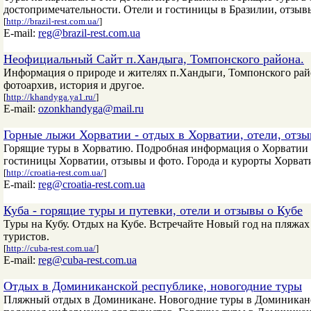
достопримечательности. Отели и гостиницы в Бразилии, отзывы
[
http://brazil-rest.com.ua/
]
E-mail:
reg@brazil-rest.com.ua
Неофициальный Сайт п.Хандыга, Томпонского района.
Информация о природе и жителях п.Хандыги, Томпонского райо
фотоархив, история и другое.
[
http://khandyga.ya1.ru/
]
E-mail:
ozonkhandyga@mail.ru
Горные лыжи Хорватии - отдых в Хорватии, отели, отз
Горящие туры в Хорватию. Подробная информация о Хорватии и
гостиницы Хорватии, отзывы и фото. Города и курорты Хорват
[
http://croatia-rest.com.ua/
]
E-mail:
reg@croatia-rest.com.ua
Куба - горящие туры и путевки, отели и отзывы о Кубе
Туры на Кубу. Отдых на Кубе. Встречайте Новый год на пляжа
туристов.
[
http://cuba-rest.com.ua/
]
E-mail:
reg@cuba-rest.com.ua
Отдых в Доминиканской республике, новогодние туры
Пляжный отдых в Доминикане. Новогодние туры в Доминиканс