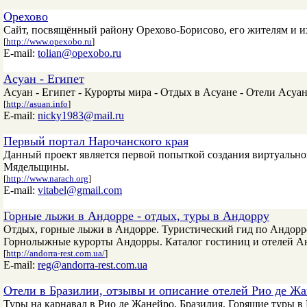
Орехово
Сайт, посвящённый району Орехово-Борисово, его жителям и и
[
http://www.opexobo.ru
]
E-mail:
tolian@opexobo.ru
Асуан - Египет
Асуан - Египет - Курорты мира - Отдых в Асуане - Отели Асуан
[
http://asuan.info
]
E-mail:
nicky1983@mail.ru
Первый портал Нарочанского края
Данный проект является первой попыткой создания виртуальног
Мядельщины.
[
http://www.narach.org
]
E-mail:
vitabel@gmail.com
Горные лыжи в Андорре - отдых, туры в Андорру
Отдых, горные лыжи в Андорре. Туристический гид по Андорре:
Горнолыжные курорты Андорры. Каталог гостиниц и отелей А
[
http://andorra-rest.com.ua/
]
E-mail:
reg@andorra-rest.com.ua
Отели в Бразилии, отзывы и описание отелей Рио де Ж
Туры на карнавал в Рио де Жанейро, Бразилия. Горящие туры в