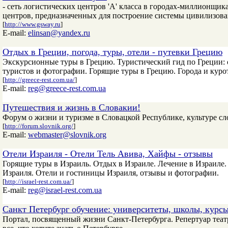
- сеть логистических центров 'А' класса в городах-миллионщик
центров, предназначенных для построение системы цивилизов
[
http://www.gsway.ru
]
E-mail:
elinsan@yandex.ru
Отдых в Греции, погода, туры, отели - путевки Грецию
Экскурсионные туры в Грецию. Туристический гид по Греции: о
туристов и фотографии. Горящие туры в Грецию. Города и куро
[
http://greece-rest.com.ua/
]
E-mail:
reg@greece-rest.com.ua
Путешествия и жизнь в Словакии!
Форум о жизни и туризме в Словацкой Республике, культуре сло
[
http://forum.slovnik.org/
]
E-mail:
webmaster@slovnik.org
Отели Израиля - Отели Тель Авива, Хайфы - отзывы
Горящие туры в Израиль. Отдых в Израиле. Лечение в Израиле.
Израиля. Отели и гостиницы Израиля, отзывы и фотографии.
[
http://israel-rest.com.ua/
]
E-mail:
reg@israel-rest.com.ua
Санкт Петербург обучение: университеты, школы, курсы
Портал, посвященный жизни Санкт-Петербурга. Репертуар театро