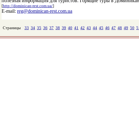
полезная информация для туристов. Горящие туры в Доминикан
[
http://dominican-rest.com.ua/
]
E-mail:
reg@dominican-rest.com.ua
Страницы
33
34
35
36
37
38
39
40
41
42
43
44
45
46
47
48
49
50
5