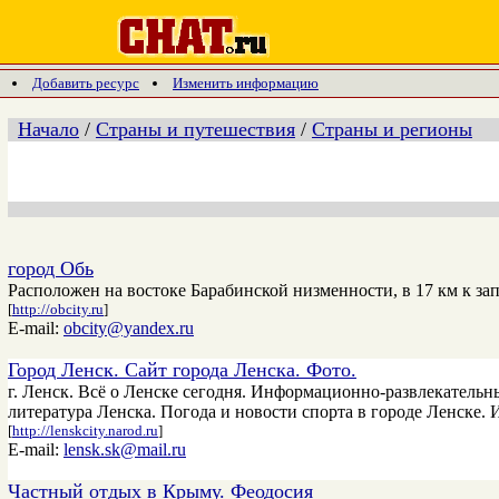
Добавить ресурс
Изменить информацию
Начало
/
Страны и путешествия
/
Страны и регионы
город Обь
Расположен на востоке Барабинской низменности, в 17 км к за
[
http://obcity.ru
]
E-mail:
obcity@yandex.ru
Город Ленск. Сайт города Ленска. Фото.
г. Ленск. Всё о Ленске сегодня. Информационно-развлекательны
литература Ленска. Погода и новости спорта в городе Ленске. 
[
http://lenskcity.narod.ru
]
E-mail:
lensk.sk@mail.ru
Частный отдых в Крыму. Феодосия