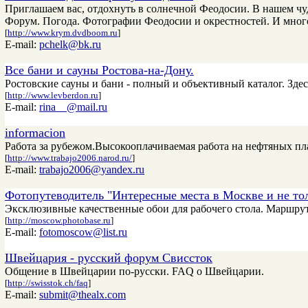
Приглашаем вас, отдохнуть в солнечной Феодосии. В нашем чуд
Форум. Погода. Фотографии Феодосии и окрестностей. И много
[
http://www.krym.dvdboom.ru
]
E-mail:
pchelk@bk.ru
Все бани и сауны Ростова-на-Дону.
Ростовские сауны и бани - полный и объективный каталог. Зд
[
http://www.levberdon.ru
]
E-mail:
rina__@mail.ru
informacion
Работа за рубежом.Высокооплачиваемая работа на нефтяных пл
[
http://www.trabajo2006.narod.ru/
]
E-mail:
trabajo2006@yandex.ru
Фотопутеводитель "Интересные места в Москве и не тол
Эксклюзивные качественные обои для рабочего стола. Маршрут
[
http://moscow.photobase.ru
]
E-mail:
fotomoscow@list.ru
Швейцария - русский форум Свиссток
Общение в Швейцарии по-русски. FAQ о Швейцарии.
[
http://swisstok.ch/faq
]
E-mail:
submit@thealx.com