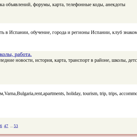
ска объявлений, форумы, карта, телефонные коды, анекдоты
 в Испании, обучение, города и регионы Испании, клуб знакомс
колы, работа.
едние новости, история, карта, транспорт в районе, школы, детс
,Varna,Bulgaria,rent,apartments, holiday, tourism, trip, trips, accommo
6
47
...
53