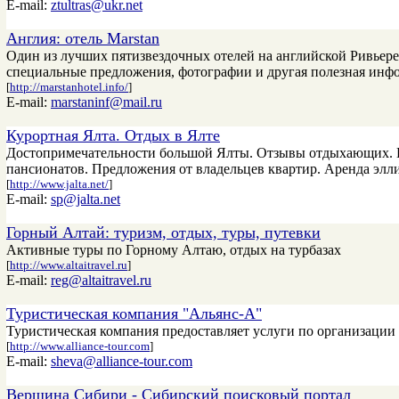
E-mail:
ztultras@ukr.net
Англия: отель Marstan
Один из лучших пятизвездочных отелей на английской Ривьере
специальные предложения, фотографии и другая полезная инф
[
http://marstanhotel.info/
]
E-mail:
marstaninf@mail.ru
Курортная Ялта. Отдых в Ялте
Достопримечательности большой Ялты. Отзывы отдыхающих. Ес
пансионатов. Предложения от владельцев квартир. Аренда элли
[
http://www.jalta.net/
]
E-mail:
sp@jalta.net
Горный Алтай: туризм, отдых, туры, путевки
Активные туры по Горному Алтаю, отдых на турбазах
[
http://www.altaitravel.ru
]
E-mail:
reg@altaitravel.ru
Туристическая компания "Альянс-А"
Туристическая компания предоставляет услуги по организаци
[
http://www.alliance-tour.com
]
E-mail:
sheva@alliance-tour.com
Вершина Сибири - Сибирский поисковый портал