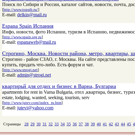
Поиск по Сибири и России, каталог сайтов, новости, почта, до
[
http://www.topsib.ru/
]
E-mail:
delkin@mail.ru
Espana Spain Испания
Инфо, новости, фото Испании, туризм в Испанию, недвижимость
[
http://www.spain.org.ru
]
E-mail:
espanaweb@mail.ru
Строгино, Москва. Новости района, метро, квартиры, ш
Строгино - район СЗАО, г. Москвы. На сайте представлены посл
купить, продать что-либо. Есть форум и чат.
[
http://www.strogi.net
]
E-mail:
admin@strogi.net
квартирьй для отдих и бизнес в Варна, Булгариа
apartments for rent in Varna Bulgaria, отел ,квартира, бизнес, туризм
estate, lodging, wanted, seeking, tourism, serv
[
http://www.jutev.com/index_ru.htm
]
E-mail:
jutevi@yahoo.com
Страницы
28
29
30
31
32
33
34
35
36
37
38
39
40
41
42
43
44
45
4