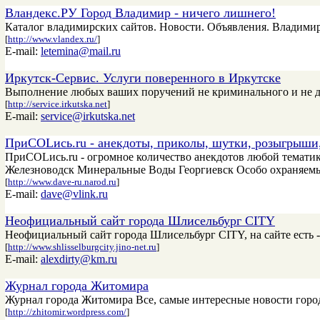
Вландекс.РУ Город Владимир - ничего лишнего!
Каталог владимирских сайтов. Новости. Объявления. Владими
[
http://www.vlandex.ru/
]
E-mail:
letemina@mail.ru
Иркутск-Сервис. Услуги поверенного в Иркутске
Выполнение любых ваших поручений не криминального и не де
[
http://service.irkutska.net
]
E-mail:
service@irkutska.net
ПриCOLись.ru - анекдоты, приколы, шутки, розыгрыши,
ПриCOLись.ru - огромное количество анекдотов любой темати
Железноводск Минеральные Воды Георгиевск Особо охраняемы
[
http://www.dave-ru.narod.ru
]
E-mail:
dave@vlink.ru
Неофициальный сайт города Шлисельбург CITY
Неофициальный сайт города Шлисельбург CITY, на сайте есть -
[
http://www.shlisselburgcity.jino-net.ru
]
E-mail:
alexdirty@km.ru
Журнал города Житомира
Журнал города Житомира Все, самые интересные новости гор
[
http://zhitomir.wordpress.com/
]