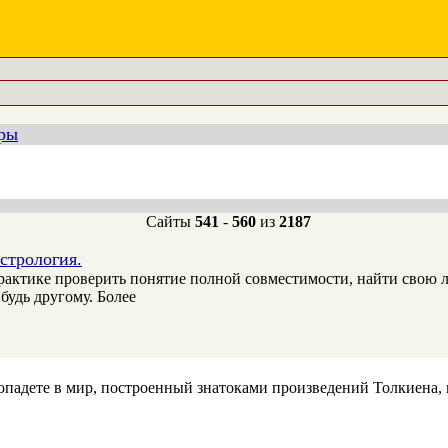
еры
Сайты
541
-
560
из
2187
стрология.
рактике проверить понятие полной совместимости, найти свою л
будь другому. Более
 попадете в мир, построенный знатоками произведений Толкиен