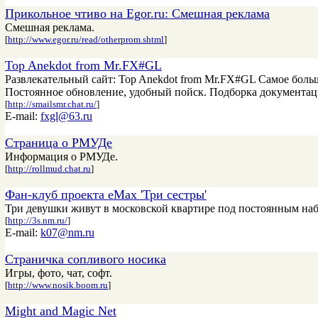
Прикольное чтиво на Egor.ru: Смешная реклама
Смешная реклама.
[
http://www.egor.ru/read/otherprom.shtml
]
Top Anekdot from Mr.FX#GL
Развлекательный сайт: Top Anekdot from Mr.FX#GL Самое больш
Постоянное обновление, удобный пойск. Подборка документац
[
http://smailsmr.chat.ru/
]
E-mail:
fxgl@63.ru
Страница о РМУДе
Информация о РМУДе.
[
http://rollmud.chat.ru
]
Фан-клуб проекта eMax 'Три сестры'
Три девушки живут в московской квартире под постоянным наб
[
http://3s.nm.ru/
]
E-mail:
k07@nm.ru
Страничка сопливого носика
Игры, фото, чат, софт.
[
http://www.nosik.boom.ru
]
Might and Magic Net