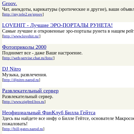
Groov.
Чат, анекдоты, карикатуры (эротические и другие), ваши объявл
[
http://my.tele2.ee/groov
]
LOVEHIT - Лучшие ЭРО-ПОРТАЛЫ РУНЕТА!
Самые лучшие и откровенные эро-порталы рунета в нащем рей
[
http://www.lovehit.ru/
]
Фотоприколы 2000
Поднимет все - даже Ваше настроение.
[
http://web-servise.chat.ru/foto/
]
DJ Nitro
Музыка, развлечения.
[
http://djnitro.narod.ru
]
Развлекательный сервер
Развлекательный сервер.
[
http://www.zigfred.bos.ru
]
Неофициальный ФанКлуб Билла Гейтса
Здесь вы найдете все инфу о Билле Гейтсе, основателе Макросо
пожаловать!
[
http://bill-gates.narod.ru
]