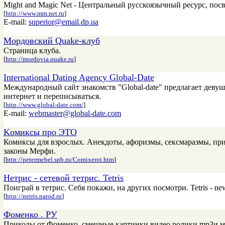
Might and Magic Net - Центральный русскоязычный ресурс, пос
[
http://www.mm.net.ru
]
E-mail:
superior@email.dp.ua
Мордовский Quake-клуб
Страница клуба.
[
http://mordovia.quake.ru
]
International Dating Agency Global-Date
Международный сайт знакомств "Global-date" предлагает дев
интернет и переписываться.
[
http://www.global-date.com/
]
E-mail:
webmaster@global-date.com
Kомиксы про ЭТО
Комиксы для взрослых. Анекдоты, афоризмы, сексмаразмы, при
законы Мерфи.
[
http://petermebel.spb.ru/Comixerot.htm
]
Нетрис - сетевой тетрис. Tetris
Поиграй в тетрис. Себя покажи, на других посмотри. Tetris - new
[
http://netris.narod.ru
]
Фоменко . РУ
Приколы от Фоменко, смешные картинки,видео ролики,mp3и м