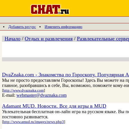
Добавить ресурс
Изменить информацию
Начало
/
Отдых и развлечения
/
Развлекательные серв
DvaZnaka.com - Знакомства по Гороскопу. Популярная А
Мы не просто предоставляем Гороскопы! Здесь Вы можете на п
главное, разобравшись в себе, Вы, возможно, поможете кому-ни
[
http://www.dvaznaka.com
]
E-mail:
webmaster@dvaznaka.com
Adamant MUD. Новости. Все для игры в MUD
Увлекательная бесплатная он-лайн игра на русском языке. Вы
постоянно развивается.
[
http://www.amud.ru/images/news.php3
]