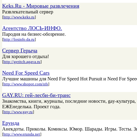
Keks.Ru - Мировые развлечения
Развлекательный сервер
[
http://www.keks.ru
]
Агентство ЛОСЬ-ИНФО.
Пародия на бизнес-обозрение.
[
http://losinfo.da.ru
]
Сервер Герыча
Для хорошего отдыха!
[
http://geritch.agava.ru
]
Need For Speed Cars
Лучшие машины для Need For Speed Hot Pursuit и Need For Speed
[
http://www.shopot.com/nfs
]
GAY.RU: гей-лесби-би-транс
Знакомства, книги, журналы, последние новости, gay-культура,
ЕЖЕнеделька. Проект года.
[
http://www.gay.ru
]
Ерунда
Анекдоты. Приколы. Комиксы. Юмор. Шарады. Игры. Тесты. Зн
[
http://www.erunda.net
]