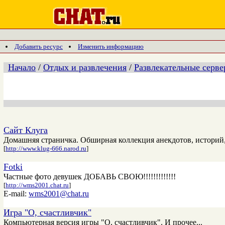
Добавить ресурс
Изменить информацию
Начало
/
Отдых и развлечения
/
Развлекательные серв
Сайт Клуга
Домашняя страничка. Обширная коллекция анекдотов, историй, 
[
http://www.klug-666.narod.ru
]
Fotki
Частные фото девушек ДОБАВЬ СВОЮ!!!!!!!!!!!!!
[
http://wms2001.chat.ru
]
E-mail:
wms2001@chat.ru
Игра "О, счастливчик"
Компьютерная версия игры "О, счастливчик". И прочее...