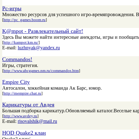
Рс-игры
Множество ресурсов для успешного игро-времяпровождения. Вс
[
http://pc_games.boom.ru
]
K@mpot - Развлекательный сайт!
Здесь Вы можете найти интересные анекдоты, игры и пообщатьс
[
http://kampot.km.ru/
]
E-mail:
luzhnyak@yandex.ru
Commandos!
Игры, стратегия.
[
http://www.abcgames.nm.ru/commandos.htm
]
Empire City
Автосалон, хоккейная команда Ак Барс, юмор.
[
http://rnempire.chat.ru
]
Карикатуры от Авдея
Большая подборка карикатур.Обновляемый каталог.Веселые кар
[
http://www.avdey.ru
]
E-mail:
risovalshik@mail.ru
HOD Quake2 клан
Quake2 клан/