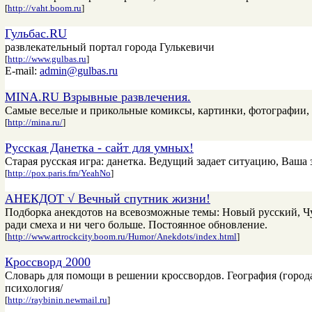
[
http://vaht.boom.ru
]
Гульбас.RU
развлекательный портал города Гулькевичи
[
http://www.gulbas.ru
]
E-mail:
admin@gulbas.ru
MINA.RU Взрывные развлечения.
Самые веселые и прикольные комиксы, картинки, фотографии, 
[
http://mina.ru/
]
Русская Данетка - сайт для умных!
Старая русская игра: данетка. Ведущий задает ситуацию, Ваша 
[
http://pox.paris.fm/YeahNo
]
АНЕКДОТ √ Вечный спутник жизни!
Подборка анекдотов на всевозможные темы: Новый русский, Чу
ради смеха и ни чего больше. Постоянное обновление.
[
http://www.artrockcity.boom.ru/Humor/Anekdots/index.html
]
Кроссворд 2000
Словарь для помощи в решении кроссвордов. География (города)
психология/
[
http://raybinin.newmail.ru
]