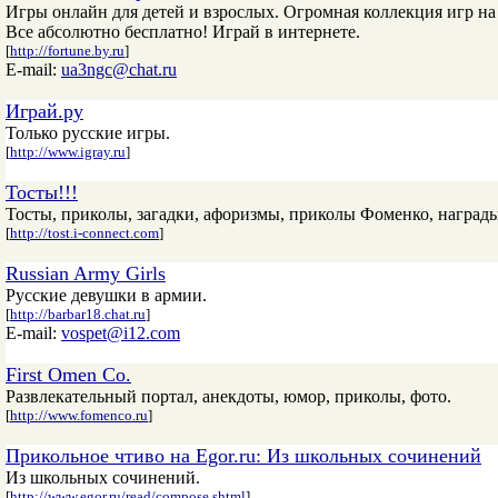
Игры онлайн для детей и взрослых. Огромная коллекция игр на sh
Все абсолютно бесплатно! Играй в интернете.
[
http://fortune.by.ru
]
E-mail:
ua3ngc@chat.ru
Играй.ру
Только русские игры.
[
http://www.igray.ru
]
Тосты!!!
Тосты, приколы, загадки, афоризмы, приколы Фоменко, награды
[
http://tost.i-connect.com
]
Russian Army Girls
Русские девушки в армии.
[
http://barbar18.chat.ru
]
E-mail:
vospet@i12.com
First Omen Co.
Развлекательный портал, анекдоты, юмор, приколы, фото.
[
http://www.fomenco.ru
]
Прикольное чтиво на Egor.ru: Из школьных сочинений
Из школьных сочинений.
[
http://www.egor.ru/read/compose.shtml
]