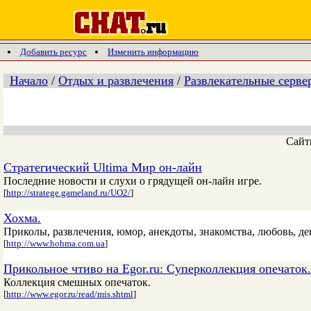
Добавить ресурс
Изменить информацию
Начало
/
Отдых и развлечения
/
Развлекательные серве
Сай
Стратегический Ultima Мир он-лайн
Последние новости и слухи о грядущей он-лайн игре.
[
http://stratege.gameland.ru/UO2/
]
Хохма.
Приколы, развлечения, юмор, анекдоты, знакомства, любовь, д
[
http://www.hohma.com.ua
]
Прикольное чтиво на Egor.ru: Суперколлекция опечаток.
Коллекция смешных опечаток.
[
http://www.egor.ru/read/mis.shtml
]