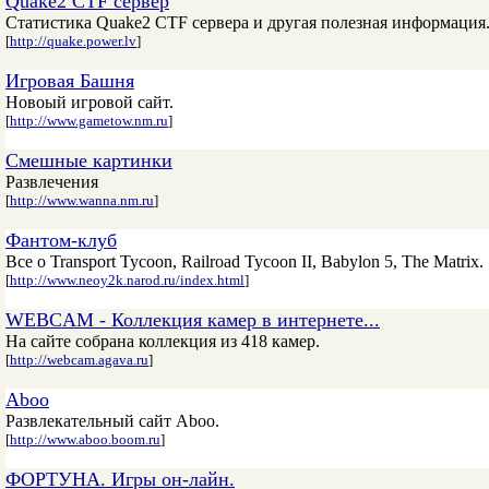
Quake2 CTF сервер
Статистика Quake2 CTF сервера и другая полезная информация
[
http://quake.power.lv
]
Игровая Башня
Новоый игровой сайт.
[
http://www.gametow.nm.ru
]
Смешные картинки
Развлечения
[
http://www.wanna.nm.ru
]
Фантом-клуб
Все о Transport Tycoon, Railroad Tycoon II, Babylon 5, The Matrix.
[
http://www.neoy2k.narod.ru/index.html
]
WEBCAM - Коллекция камер в интернете...
На сайте собрана коллекция из 418 камер.
[
http://webcam.agava.ru
]
Aboo
Развлекательный сайт Aboo.
[
http://www.aboo.boom.ru
]
ФОРТУНА. Игры он-лайн.