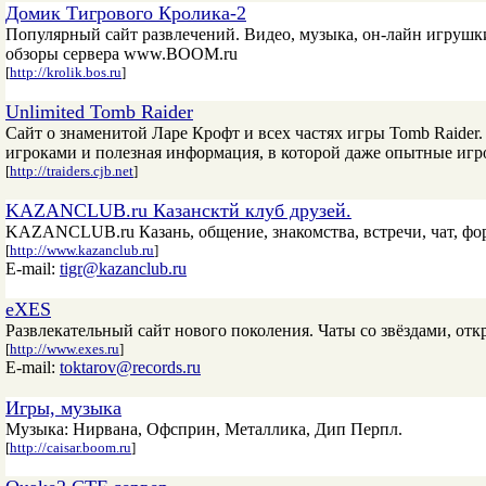
Домик Тигрового Кролика-2
Популярный сайт развлечений. Видео, музыка, он-лайн игрушки, 
обзоры сервера www.BOOM.ru
[
http://krolik.bos.ru
]
Unlimited Tomb Raider
Сайт о знаменитой Ларе Крофт и всех частях игры Tomb Raider
игроками и полезная информация, в которой даже опытные игро
[
http://traiders.cjb.net
]
KAZANCLUB.ru Казансктй клуб друзей.
KAZANCLUB.ru Казань, общение, знакомства, встречи, чат, фор
[
http://www.kazanclub.ru
]
E-mail:
tigr@kazanclub.ru
eXES
Развлекательный сайт нового поколения. Чаты со звёздами, откр
[
http://www.exes.ru
]
E-mail:
toktarov@records.ru
Игры, музыка
Музыка: Нирвана, Офсприн, Металлика, Дип Перпл.
[
http://caisar.boom.ru
]