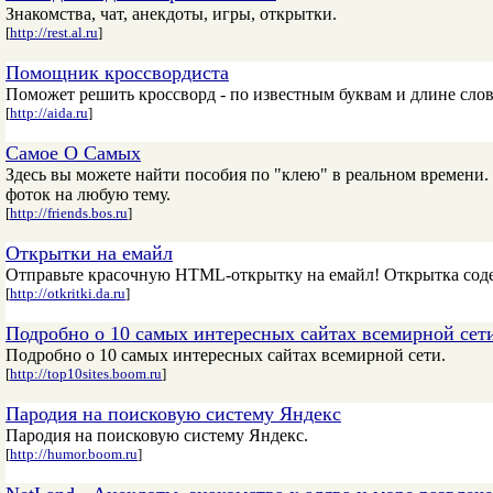
Знакомства, чат, анекдоты, игры, открытки.
[
http://rest.al.ru
]
Помощник кроссвордиста
Поможет решить кроссворд - по известным буквам и длине слов
[
http://aida.ru
]
Самое О Самых
Здесь вы можете найти пособия по "клею" в реальном времени.
фоток на любую тему.
[
http://friends.bos.ru
]
Открытки на емайл
Отправьте красочную HTML-открытку на емайл! Открытка соде
[
http://otkritki.da.ru
]
Подробно о 10 самых интересных сайтах всемирной сет
Подробно о 10 самых интересных сайтах всемирной сети.
[
http://top10sites.boom.ru
]
Пародия на поисковую систему Яндекс
Пародия на поисковую систему Яндекс.
[
http://humor.boom.ru
]