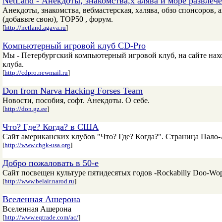
NetLand - Анекдоты, знакомства,х алява и море развлеч
Анекдоты, знакомства, вебмастерская, халява, обзо спонсоров,
(добавьте свою), TOP50 , форум.
[
http://netland.agava.ru
]
Компьютерный игровой клуб CD-Pro
Мы - Петербургский компьютерный игровой клуб, на сайте нахо
клуба.
[
http://cdpro.newmail.ru
]
Don from Narva Hacking Forses Team
Новости, пособия, софт. Анекдоты. О себе.
[
http://don.gz.ee
]
Что? Где? Когда? в США
Сайт американских клубов "Что? Где? Когда?". Страница Пало-
[
http://www.chgk-usa.org
]
Добро пожаловать в 50-е
Сайт посвещен культуре пятидесятых годов -Rockabilly Doo-Wop
[
http://www.belair.narod.ru
]
Вселенная Ашерона
Вселенная Ашерона
[
http://www.eqtrade.com/ac/
]