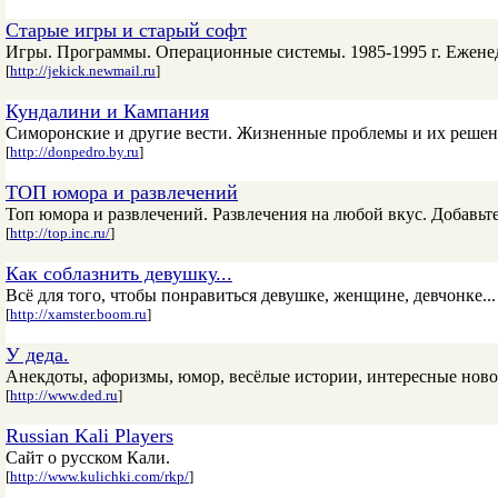
Старые игры и старый софт
Игры. Программы. Операционные системы. 1985-1995 г. Ежене
[
http://jekick.newmail.ru
]
Кундалини и Кампания
Симоронские и другие вести. Жизненные проблемы и их решен
[
http://donpedro.by.ru
]
TОП юмора и развлечений
Топ юмора и развлечений. Развлечения на любой вкус. Добавьте
[
http://top.inc.ru/
]
Как соблазнить девушку...
Всё для того, чтобы понравиться девушке, женщине, девчонке...
[
http://xamster.boom.ru
]
У деда.
Анекдоты, афоризмы, юмор, весёлые истории, интересные новос
[
http://www.ded.ru
]
Russian Kali Players
Сайт о русском Кали.
[
http://www.kulichki.com/rkp/
]