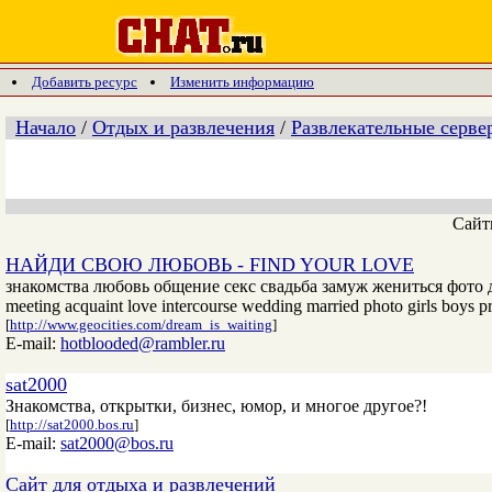
Добавить ресурс
Изменить информацию
Начало
/
Отдых и развлечения
/
Развлекательные серве
Сай
НАЙДИ СВОЮ ЛЮБОВЬ - FIND YOUR LOVE
знакомства любовь общение секс свадьба замуж жениться фото 
meeting acquaint love intercourse wedding married photo girls boys pro
[
http://www.geocities.com/dream_is_waiting
]
E-mail:
hotblooded@rambler.ru
sat2000
Знакомства, открытки, бизнес, юмор, и многое другое?!
[
http://sat2000.bos.ru
]
E-mail:
sat2000@bos.ru
Сайт для отдыха и развлечений