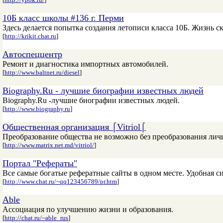
10Б класс школы #136 г. Перми
Здесь делается попытка создания летописи класса 10Б. Жизнь ск
[
http://krikit.chat.ru
]
Автоспеццентр
Ремонт и диагностика импортных автомобилей.
[
http://www.baltnet.ru/diesel
]
Biography.Ru - лучшие биографии известных людей
Biography.Ru -лучшие биографии известных людей.
[
http://www.biography.ru
]
Общественная организация ⌠Vitriol⌠
Преобразование общества не возможно без преобразования лич
[
http://www.matrix.net.md/vitriol/
]
Портал "Рефераты"
Все самые богатые рефератные сайты в одном месте. Удобная с
[
http://www.chat.ru/~qq123456789/pr.htm
]
Able
Ассоциация по улучшению жизни и образования.
[
http://chat.ru/~able_rus
]