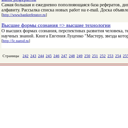
Самая большая и ежедневно пополняющаяся база рефератов, дип
алфавиту. Рассылка списка новых работ на e-mail. Доска объяв
[
http://www.bankreferatov.ru
]
Высшие формы сознания => высшие технологии
О высших формах сознания, перспективах развития человека, т
научных знаний. Книга Евгения Луценко "Мастеру, звезда которо
[
http://lc.narod.ru
]
Страницы
242
243
244
245
246
247
248
249
250
251
252
253
254
25