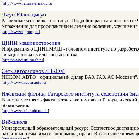
[
http://www.refmaster.narod.ru
]
Чжун Юань цигун.
Различные материалы по цигун. Подробно рассказано о школе Ч
Упражнения для профилактики и лечения болезней, улучшения и
[
http://www.qigong.ru
]
ЦНИИ машиностроения
Информация о ЦНИИМАШ - головном институте по разработке 
авиационно-космического агенства.
[
http://www.tsniimash.ru
]
Cеть автосалоновИНКОМ
ИНКОМ-АВТО - официальный дилер ВАЗ, ГАЗ, АО Москвич", D
[
http://www.incom-auto.ru
]
Ижевский филиал Татарского института содействия биз
В институте шесть факультетов - экономический, юридический
образования.
[
http://www.tisbi.udmnet.ru
]
Веб-школа
Универсальный образовательный ресурс. Бесплатное дистанцио
различные темы: языки, экономика, право. В настоящее время д
[
http://ypok.ru/
]