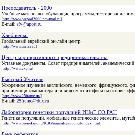
Преподаватель - 2000
Учебные материалы, обучающие программы, тестирование, юмор 
[
http://www.prepod2000.newmail.ru
]
E-mail:
sfv@aport.ru
Хлеб веры.
Глобальный еврейский он-лайн центр.
[
http://www.matza.ru
]
Центр корпоративного предпринимательства
Уставные документы, Совет предпринимателей, академический
[
http://www.ckp.ru
]
Быстрый Учитель
Ускоренное изучение английского, немецкого, французского, фи
при помощи компьютера или видеомагнитофона на основе эффек
[
http://www.25frame.ru/
]
E-mail:
25frame@dux.ru
Лаборатория генетики популяций ИЦиГ СО РАН
Генетика популяций, мобильные генетические элементы, мутаб
[
http://www.bionet.nsc.ru/ICIG/animal/genpopul/index.html
]
Банк рефератов