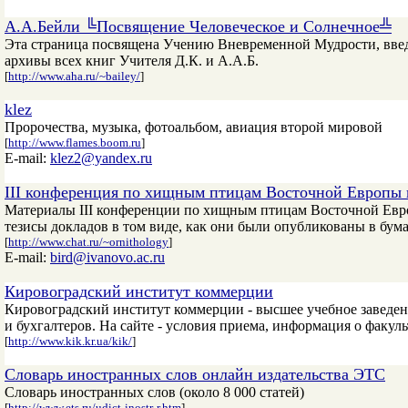
А.А.Бейли ╚Посвящение Человеческое и Солнечное╩
Эта страница посвящена Учению Вневременной Мудрости, введе
архивы всех книг Учителя Д.К. и А.А.Б.
[
http://www.aha.ru/~bailey/
]
klez
Пророчества, музыка, фотоальбом, авиация второй мировой
[
http://www.flames.boom.ru
]
E-mail:
klez2@yandex.ru
III конференция по хищным птицам Восточной Европы
Материалы III конференции по хищным птицам Восточной Европ
тезисы докладов в том виде, как они были опубликованы в бум
[
http://www.chat.ru/~ornithology
]
E-mail:
bird@ivanovo.ac.ru
Кировоградский институт коммерции
Кировоградский институт коммерции - высшее учебное заведен
и бухгалтеров. На сайте - условия приема, информация о факуль
[
http://www.kik.kr.ua/kik/
]
Словарь иностранных слов онлайн издательства ЭТС
Словарь иностранных слов (около 8 000 статей)
[
http://www.ets.ru/udict-inostr-r.htm
]