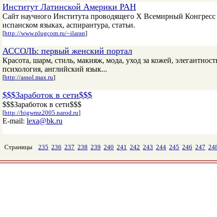
Институт Латинской Америки РАН
Сайт научного Института проводящего X Всемирный Конгресс 
испанском языках, аспирантура, статьи.
[
http://www.plugcom.ru/~ilaran
]
АССОЛЬ: первый женский портал
Красота, шарм, стиль, макияж, мода, уход за кожей, элегантност
психология, английский язык...
[
http://assol.max.ru
]
$$$Заработок в сети$$$
$$$Заработок в сети$$$
[
http://bigwmz2005.narod.ru
]
E-mail:
lexa@bk.ru
Страницы
235
236
237
238
239
240
241
242
243
244
245
246
247
24