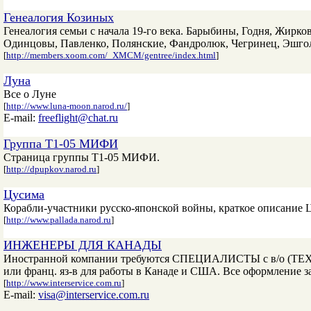
Генеалогия Козиных
Генеалогия семьи с начала 19-го века. Барыбины, Годня, Жир
Одинцовы, Павленко, Полянские, Фандролюк, Чегринец, Эшго
[
http://members.xoom.com/_XMCM/gentree/index.html
]
Луна
Все о Луне
[
http://www.luna-moon.narod.ru/
]
E-mail:
freeflight@chat.ru
Группа Т1-05 МИФИ
Cтраница группы Т1-05 МИФИ.
[
http://dpupkov.narod.ru
]
Цусима
Корабли-участники русско-японской войны, краткое описание 
[
http://www.pallada.narod.ru
]
ИНЖЕНЕРЫ ДЛЯ КАНАДЫ
Иностранной компании требуются СПЕЦИАЛИСТЫ с в/о (
или франц. яз-в для работы в Канаде и США. Все оформление за
[
http://www.interservice.com.ru
]
E-mail:
visa@interservice.com.ru