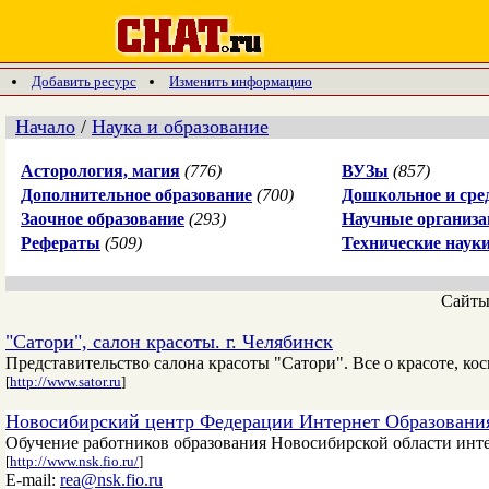
Добавить ресурс
Изменить информацию
Начало
/
Наука и образование
Асторология, магия
(776)
ВУЗы
(857)
Дополнительное образование
(700)
Дошкольное и сре
Заочное образование
(293)
Научные организа
Рефераты
(509)
Технические наук
Сайт
"Сатори", салон красоты. г. Челябинск
Представительство салона красоты "Сатори". Все о красоте, косм
[
http://www.sator.ru
]
Новосибирский центр Федерации Интернет Образовани
Обучение работников образования Новосибирской области инте
[
http://www.nsk.fio.ru/
]
E-mail:
rea@nsk.fio.ru