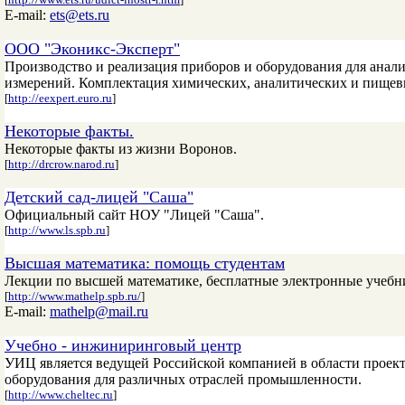
E-mail:
ets@ets.ru
ООО "Эконикс-Эксперт"
Производство и реализация приборов и оборудования для анали
измерений. Комплектация химических, аналитических и пищевы
[
http://eexpert.euro.ru
]
Некоторые факты.
Некоторые факты из жизни Воронов.
[
http://drcrow.narod.ru
]
Детский сад-лицей "Саша"
Официальный сайт НОУ "Лицей "Саша".
[
http://www.ls.spb.ru
]
Высшая математика: помощь студентам
Лекции по высшей математике, бесплатные электронные учебни
[
http://www.mathelp.spb.ru/
]
E-mail:
mathelp@mail.ru
Учебно - инжиниринговый центр
УИЦ является ведущей Российской компанией в области проект
оборудования для различных отраслей промышленности.
[
http://www.cheltec.ru
]