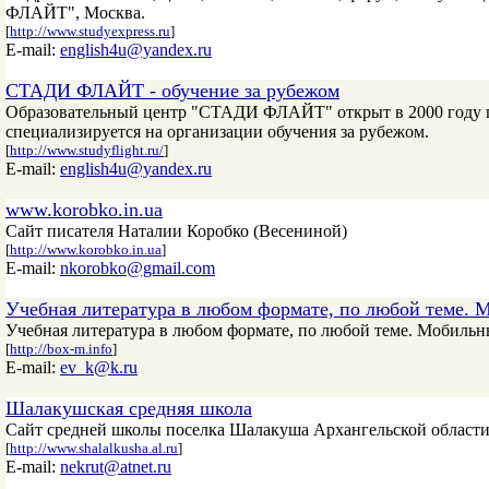
ФЛАЙТ", Москва.
[
http://www.studyexpress.ru
]
E-mail:
english4u@yandex.ru
СТАДИ ФЛАЙТ - обучение за рубежом
Образовательный центр "СТАДИ ФЛАЙТ" открыт в 2000 году пр
специализируется на организации обучения за рубежом.
[
http://www.studyflight.ru/
]
E-mail:
english4u@yandex.ru
www.korobko.in.ua
Сайт писателя Наталии Коробко (Весениной)
[
http://www.korobko.in.ua
]
E-mail:
nkorobko@gmail.com
Учебная литература в любом формате, по любой теме. 
Учебная литература в любом формате, по любой теме. Мобильн
[
http://box-m.info
]
E-mail:
ev_k@k.ru
Шалакушская средняя школа
Сайт средней школы поселка Шалакуша Архангельской област
[
http://www.shalalkusha.al.ru
]
E-mail:
nekrut@atnet.ru