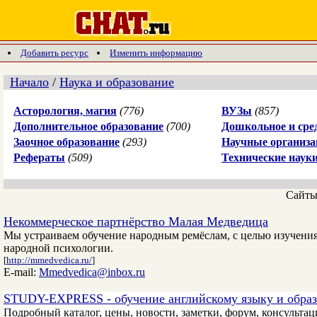
Добавить ресурс
Изменить информацию
Начало
/
Наука и образование
Асторология, магия
(776)
ВУЗы
(857)
Дополнительное образование
(700)
Дошкольное и сре
Заочное образование
(293)
Научные организа
Рефераты
(509)
Технические наук
Сайт
Некоммерческое партнёрство Малая Медведица
Мы устраиваем обучение народным ремёслам, с целью изучения,
народной психологии.
[
http://mmedvedica.ru/
]
E-mail:
Mmedvedica@inbox.ru
STUDY-EXPRESS - обучение английскому языку и образ
Подробный каталог, цены, новости, заметки, форум, консульт