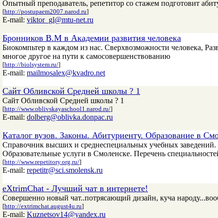
Опытный преподаватель, репетитор со стажем подготовит абит
[
http://postupaem2007.narod.ru
]
E-mail:
viktor_gl@mtu-net.ru
Бронников В.М в Академии развития человека
Биокомпьтер в каждом из нас. Сверхвозможности человека, Ра
многое другое на пути к самосовершенствованию
[
http://biolsystem.ru/
]
E-mail:
mailmosalex@kvadro.net
Сайт Обливской Средней школы ? 1
Сайт Обливской Средней школы ? 1
[
http://www.oblivskayaschool1.narod.ru/
]
E-mail:
dolberg@oblivka.donpac.ru
Каталог вузов. Законы. Абитуриенту. Образование в См
Справочник высших и среднеспециальных учебных заведений. 
Образовательные услуги в Смоленске. Перечень специальносте
[
http://www.repetitory.org.ru/
]
E-mail:
repetitr@sci.smolensk.ru
eXtrimChat - Лучший чат в интернете!
Совершенно новый чат..потрясающий дизайн, куча народу...вооб
[
http://extrimchat.august4u.ru
]
E-mail:
Kuznetsov14@yandex.ru