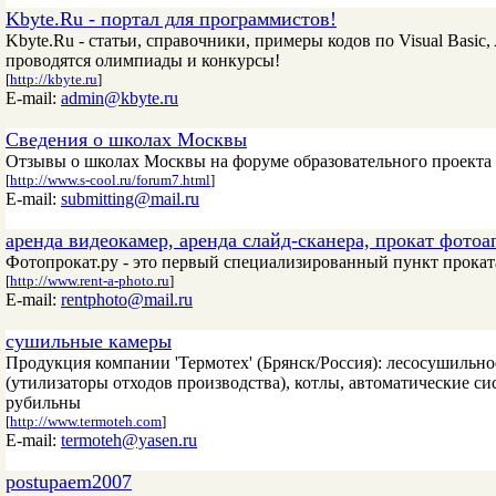
Kbyte.Ru - портал для программистов!
Kbyte.Ru - статьи, справочники, примеры кодов по Visual Basic, 
проводятся олимпиады и конкурсы!
[
http://kbyte.ru
]
E-mail:
admin@kbyte.ru
Сведения о школах Москвы
Отзывы о школах Москвы на форуме образовательного проект
[
http://www.s-cool.ru/forum7.html
]
E-mail:
submitting@mail.ru
аренда видеокамер, аренда слайд-сканера, прокат фотоа
Фотопрокат.ру - это первый специализированный пункт прокат
[
http://www.rent-a-photo.ru
]
E-mail:
rentphoto@mail.ru
сушильные камеры
Продукция компании 'Термотех' (Брянск/Россия): лесосушильно
(утилизаторы отходов производства), котлы, автоматические 
рубильны
[
http://www.termoteh.com
]
E-mail:
termoteh@yasen.ru
postupaem2007