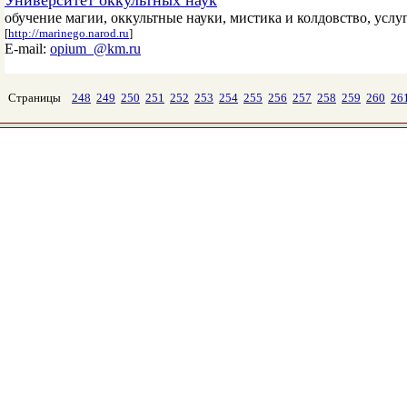
Университет оккультных наук
обучение магии, оккультные науки, мистика и колдовство, усл
[
http://marinego.narod.ru
]
E-mail:
opium_@km.ru
Страницы
248
249
250
251
252
253
254
255
256
257
258
259
260
26