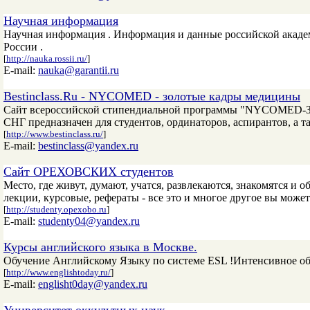
Научная информация
Научная информация . Информация и данные российской академи
России .
[
http://nauka.rossii.ru/
]
E-mail:
nauka@garantii.ru
Bestinclass.Ru - NYCOMED - золотые кадры медицины
Сайт всероссийской стипендиальной программы "NYCOMED-Зо
СНГ предназначен для студентов, ординаторов, аспирантов, а 
[
http://www.bestinclass.ru/
]
E-mail:
bestinclass@yandex.ru
Сайт ОРЕХОВСКИХ студентов
Место, где живут, думают, учатся, развлекаются, знакомятся и
лекции, курсовые, рефераты - все это и многое другое вы може
[
http://studenty.opexobo.ru
]
E-mail:
studenty04@yandex.ru
Курсы английского языка в Москве.
Обучение Английскому Языку по системе ESL !Интенсивное обу
[
http://www.englishtoday.ru/
]
E-mail:
englisht0day@yandex.ru