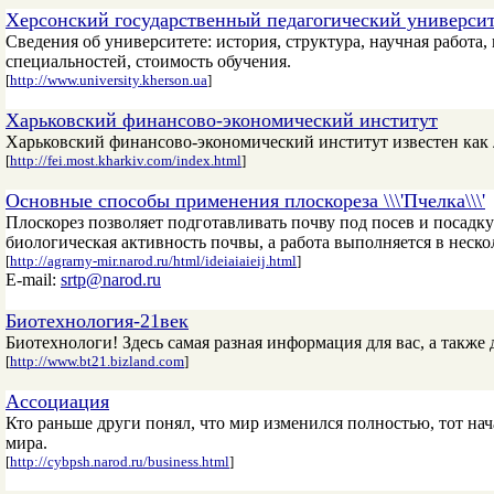
Херсонский государственный педагогический универси
Сведения об университете: история, структура, научная работ
специальностей, стоимость обучения.
[
http://www.university.kherson.ua
]
Харьковский финансово-экономический институт
Харьковский финансово-экономический институт известен как 
[
http://fei.most.kharkiv.com/index.html
]
Основные способы применения плоскореза \\\'Пчелка\\\'
Плоскорез позволяет подготавливать почву под посев и посадку
биологическая активность почвы, а работа выполняется в неско
[
http://agrarny-mir.narod.ru/html/ideiaiaieij.html
]
E-mail:
srtp@narod.ru
Биотехнология-21век
Биотехнологи! Здесь самая разная информация для вас, а также
[
http://www.bt21.bizland.com
]
Ассоциация
Кто раньше други понял, что мир изменился полностью, тот на
мира.
[
http://cybpsh.narod.ru/business.html
]