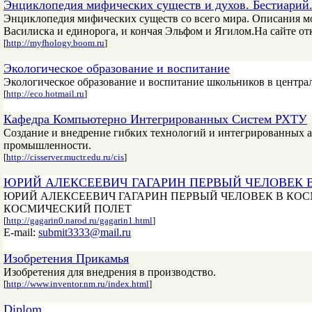
Энциклопедия мифических существ и духов. Бестиарий
Энциклопедия мифических существ со всего мира. Описания мо
Василиска и единорога, и кончая Эльфом и Ягилом.На сайте от
[
http://myfhology.boom.ru
]
Экологическое образование и воспитание
Экологическое образование и воспитание школьников в центр
[
http://eco.hotmail.ru
]
Кафедра Компьютерно Интегрированных Систем РХТУ
Cоздание и внедрение гибких технологий и интегрированных 
промышленности.
[
http://cisserver.muctr.edu.ru/cis
]
ЮРИЙ АЛЕКСЕЕВИЧ ГАГАРИН ПЕРВЫЙ ЧЕЛОВЕК 
ЮРИЙ АЛЕКСЕЕВИЧ ГАГАРИН ПЕРВЫЙ ЧЕЛОВЕК В КОС
КОСМИЧЕСКИЙ ПОЛЕТ
[
http://gagarin0.narod.ru/gagarin1.html
]
E-mail:
submit3333@mail.ru
Изобретения Прикамья
Изобретения для внедрения в производство.
[
http://www.inventor.nm.ru/index.html
]
Diplom