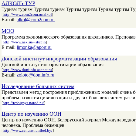
АЛКОЛЬ-ТУР
Туризм туризм Туризм туризм Туризм туризм Туризм туризм Ту
[
http://www.com2com.ru/alkol
]
E-mail:
alkol@com2com.ru
МОО
Программа экономического образования школьников. Преподаван
[
http://www.nsk.su/~stupin
]
E-mail:
limonka@aport.ru
Донской институт информатизации образования
Донской институт информатизации образования
[
http://www.doniinfo.aaanet.ru
]
E-mail:
zoloto@doniinfo.ru
Исследование больших систем
Представлен метод построения приближенных моделей очень б
проблем развития цивилизации и других больших систем разл
[
http://resbigsys.narod.ru/
]
Центр по изучению ООН
Центр по изучению ООН. Белорусский журнал Международног
человека. Проблема беженцев.
[
http://www.cenunst.unibel.by/
]