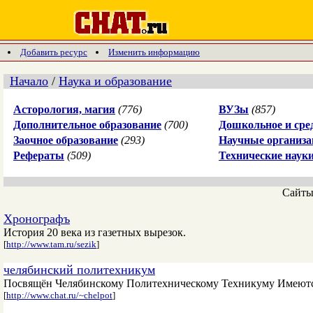
Добавить ресурс
Изменить информацию
Начало
/
Наука и образование
Асторология, магия
(776)
ВУЗы
(857)
Дополнительное образование
(700)
Дошкольное и сре
Заочное образование
(293)
Научные организа
Рефераты
(509)
Технические наук
Сайт
Хронографъ
История 20 века из газетных вырезок.
[
http://www.tam.ru/sezik
]
челябинский политехникум
Посвящён Челябинскому Политехническому Техникуму Имеются 
[
http://www.chat.ru/~chelpot
]