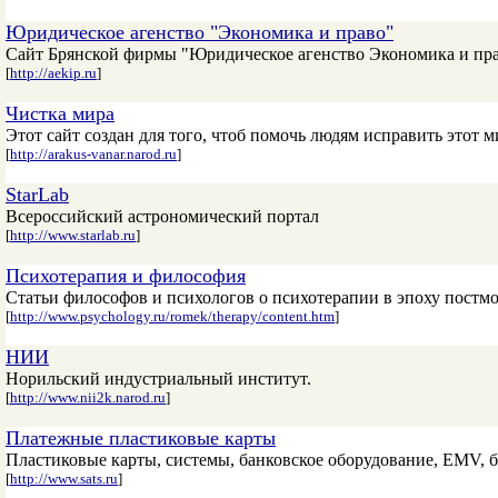
Юридическое агенство "Экономика и право"
Сайт Брянской фирмы "Юридическое агенство Экономика и пр
[
http://aekip.ru
]
Чистка мира
Этот сайт создан для того, чтоб помочь людям исправить этот м
[
http://arakus-vanar.narod.ru
]
StarLab
Всероссийский астрономический портал
[
http://www.starlab.ru
]
Психотерапия и философия
Статьи философов и психологов о психотерапии в эпоху постмо
[
http://www.psychology.ru/romek/therapy/content.htm
]
НИИ
Норильский индустриальный институт.
[
http://www.nii2k.narod.ru
]
Платежные пластиковые карты
Пластиковые карты, системы, банковское оборудование, EMV, 
[
http://www.sats.ru
]