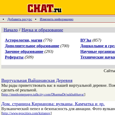
Добавить ресурс
Изменить информацию
Начало
/
Наука и образование
Асторология, магия
(776)
ВУЗы
(857)
Дополнительное образование
(700)
Дошкольное и сре
Заочное образование
(293)
Научные организа
Рефераты
(509)
Технические наук
Сайт
Виртуальная Вайшнавская Деревня
Мы рады приветствовать вас в нашей виртуальной деревне. По
сделать её реальной.
[
http://msnhomepages.talkcity.com/DharmaDr/sukhabhava/
]
Дом. страница Кирианова: вулканы, Камчатка и др.
Вулканический пепел и безопасность для авиации. Фото вулкан
[
http://www.geocities.com/kirianov
]