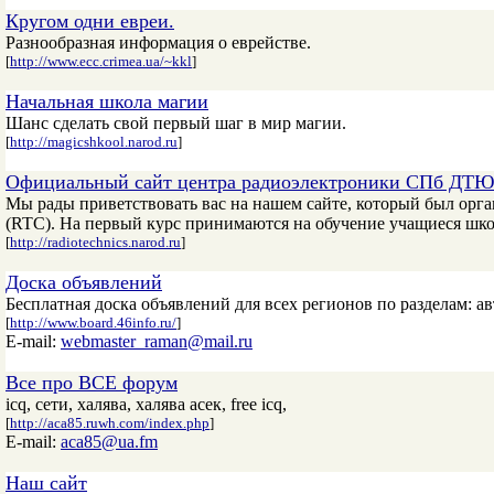
Кругом одни евреи.
Разнообразная информация о еврействе.
[
http://www.ecc.crimea.ua/~kkl
]
Начальная школа магии
Шанс сделать свой первый шаг в мир магии.
[
http://magicshkool.narod.ru
]
Официальный сайт центра радиоэлектроники СПб ДТ
Мы рады приветствовать вас на нашем сайте, который был ор
(RTC). На первый курс принимаются на обучение учащиеся школ
[
http://radiotechnics.narod.ru
]
Доска объявлений
Бесплатная доска объявлений для всех регионов по разделам: а
[
http://www.board.46info.ru/
]
E-mail:
webmaster_raman@mail.ru
Все про ВСЕ форум
icq, сети, халява, халява асек, free icq,
[
http://aca85.ruwh.com/index.php
]
E-mail:
aca85@ua.fm
Наш сайт