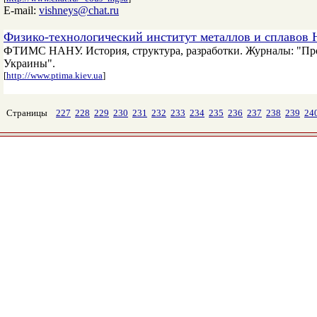
E-mail:
vishneys@chat.ru
Физико-технологический институт металлов и сплавов
ФТИМС НАНУ. История, структура, разработки. Журналы: "Проц
Украины".
[
http://www.ptima.kiev.ua
]
Страницы
227
228
229
230
231
232
233
234
235
236
237
238
239
24