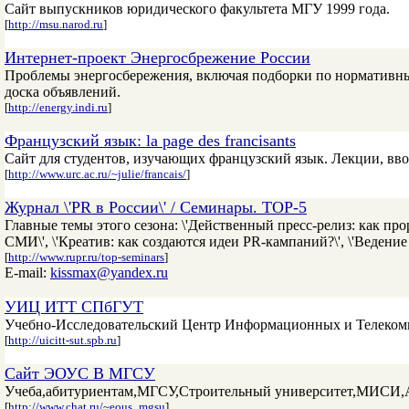
Сайт выпускников юридического факультета МГУ 1999 года.
[
http://msu.narod.ru
]
Интернет-проект Энергосбрежение России
Проблемы энергосбережения, включая подборки по нормативны
доска объявлений.
[
http://energy.indi.ru
]
Французский язык: la page des francisants
Сайт для студентов, изучающих французский язык. Лекции, в
[
http://www.urc.ac.ru/~julie/francais/
]
Журнал \'PR в России\' / Семинары. TOP-5
Главные темы этого сезона: \'Действенный пресс-релиз: как пр
СМИ\', \'Креатив: как создаются идеи PR-кампаний?\', \'Ведени
[
http://www.rupr.ru/top-seminars
]
E-mail:
kissmax@yandex.ru
УИЦ ИТТ СПбГУТ
Учебно-Исследовательский Центр Информационных и Телек
[
http://uicitt-sut.spb.ru
]
Сайт ЭОУС В МГСУ
Учеба,абитуриентам,МГСУ,Строительный университет,МИСИ,А
[
http://www.chat.ru/~eous_mgsu
]