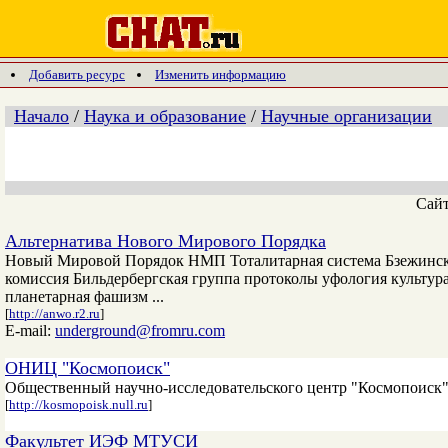
Добавить ресурс
Изменить информацию
Начало
/
Наука и образование
/
Научные организации
Сай
Альтернатива Нового Мирового Порядка
Новый Мировой Порядок НМП Тоталитарная система Бзежинск
комиссия Бильдербергская группа протоколы уфология культу
планетарная фашизм ...
[
http://anwo.r2.ru
]
E-mail:
underground@fromru.com
ОНИЦ "Космопоиск"
Общественный научно-исследовательского центр "Космопоиск". 
[
http://kosmopoisk.null.ru
]
Факультет ИЭФ МТУСИ