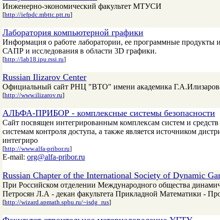
Инженерно-экономический факультет МТУСИ
[
http://iefpdc.mbttc.ptt.ru
]
Лаборатория компьютерной графики
Информация о работе лаборатории, ее программные продукты и
САПР и исследования в области 3D графики.
[
http://lab18.ipu.rssi.ru
]
Russian Ilizarov Center
Официальный сайт РНЦ "ВТО" имени академика Г.А.Илизарова
[
http://www.ilizarov.ru
]
АЛЬФА-ПРИБОР - комплексные системы безопасности
Сайт посвящен интегрированным комплексам систем и средств
системам контроля доступа, а также является источником дист
интегриро
[
http://www.alfa-pribor.ru
]
E-mail:
org@alfa-pribor.ru
Russian Chapter of the International Society of Dynamic 
При Российском отделении Международного общества динамиче
Петросян Л.А - декан факультета Прикладной Математики - П
[
http://wizard.apmath.spbu.ru/~isdg_rus
]