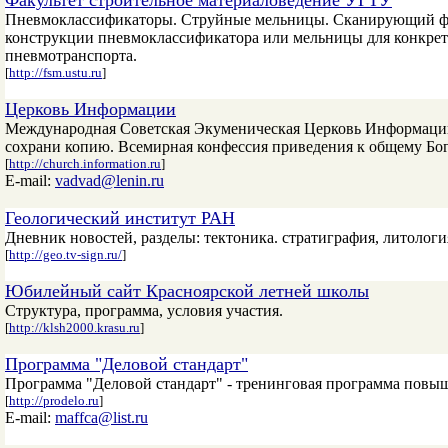
Факультет строительное материаловедение УГТУ
Пневмоклассификаторы. Струйные мельницы. Сканирующий фот
конструкции пневмоклассификатора или мельницы для конкрет
пневмотранспорта.
[
http://fsm.ustu.ru
]
Церковь Информации
Международная Советская Экуменическая Церковь Информации-
сохрани копию. Всемирная конфессия приведения к общему Бог
[
http://church.information.ru
]
E-mail:
vadvad@lenin.ru
Геологический институт РАН
Дневник новостей, разделы: тектоника. стратиграфия, литологи
[
http://geo.tv-sign.ru/
]
Юбилейный сайт Красноярской летней школы
Структура, программа, условия участия.
[
http://klsh2000.krasu.ru
]
Программа "Деловой стандарт"
Программа "Деловой стандарт" - тренинговая программа повы
[
http://prodelo.ru
]
E-mail:
maffca@list.ru