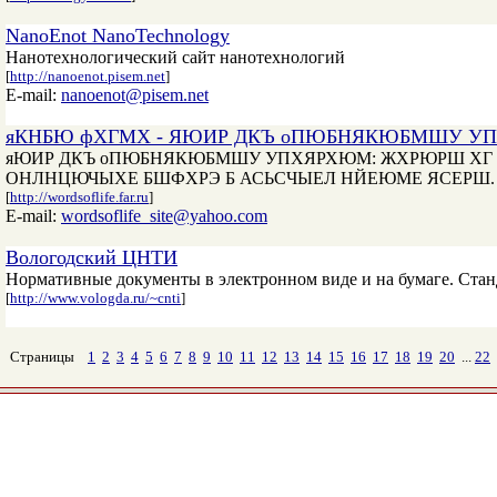
NanoEnot NanoTechnology
Нанотехнологический сайт нанотехнологий
[
http://nanoenot.pisem.net
]
E-mail:
nanoenot@pisem.net
яКНБЮ фХГМХ - ЯЮИР ДКЪ оПЮБНЯКЮБМШУ У
яЮИР ДКЪ оПЮБНЯКЮБМШУ УПХЯРХЮМ: ЖХРЮРШ ХГ 
ОНЛНЦЮЧЫХЕ БШФХРЭ Б АСЬСЧЫЕЛ НЙЕЮМЕ ЯСЕРШ.
[
http://wordsoflife.far.ru
]
E-mail:
wordsoflife_site@yahoo.com
Вологодский ЦНТИ
Нормативные документы в электронном виде и на бумаге. Стан
[
http://www.vologda.ru/~cnti
]
Страницы
1
2
3
4
5
6
7
8
9
10
11
12
13
14
15
16
17
18
19
20
...
22