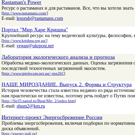
Rastaman's Power
Ресурс о растаманах и для растаманов. Все, что вы хотели знать
[
http://www.rastamans.com/
]
E-mail:
lesorub@rastamans.com
Портал "Мир Харе Кришна"
Крупнейший ресурс на тему ведической культуры, философии, 
[
http://www.krishna.org.ua/
]
E-mail:
vegan@ukrpost.net
Лаборатория экологического анализа и прогноза
Обработка медико-экологических данных. Оценка загрязнения
последствий техногенных загрязнений экосистем.
[
http://www.iptelecom.net.ua/~ipn261
]
НАШЕ МИРОЗДАНИЕ. Выпуск 2. Формы и Структура
История человечества стала известна недавно из ряда источни
нам практически не известны, поэтому речь пойдет о Путях по
[
http://Sir35.narod.ru/Bpat/Mir_2/index.htm
]
E-mail:
shum2@km.ru
Интернет-проект Энергосбрежение России
Проблемы энергосбережения, включая подборки по нормативны
доска объявлений.
[
http://energy.indi.ru
]