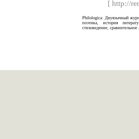
[ http://r
Philologica: Двуязычный жур
поэтика, история литерат
стиховедение, сравнительное