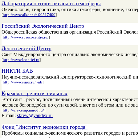
Лаборатория оптики океана и атмосферы
Океанология, гидрооптика, оптика атмосферы, волнение, эксп
[
http://www.alkor.ru/~00517400
]
Российский Экологический Центр
Общероссийская общественная организация Российский Эколо
[
http://www.rusecocentre.ru/
]
Леонтьевский Центр
Сайт Международного центра социально-экономических иссле
[
http://www.leontief.ru
]
НИКТИ БАВ
Научно-исследовательский конструкторско-технологический ин
[
http://www.sinor.ru/~nb
]
Крамола - религия сильных
Этот сайт - ресурс, посвящённый очень интересной характерис
человек богоподобен по сути своей, знает он об этом или не зна
[
http://ura-temp.narod.ru/
]
E-mail:
skrew@yandex.ru
Фонд "Институт экономики города"
Проблемы социально-экономического развития городов и регио