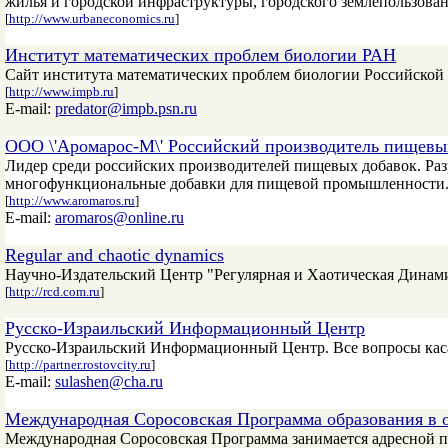
жилья и городской инфраструктуры, городского землепользован
[
http://www.urbaneconomics.ru
]
Институт математических проблем биологии РАН
Сайт института математических проблем биологии Российской
[
http://www.impb.ru
]
E-mail:
predator@impb.psn.ru
ООО \'Аромарос-М\' Российский производитель пищевы
Лидер среди российских производителей пищевых добавок. Раз
многофункциональные добавки для пищевой промышленности
[
http://www.aromaros.ru
]
E-mail:
aromaros@online.ru
Regular and chaotic dynamics
Научно-Издательский Центр "Регулярная и Хаотическая Динам
[
http://rcd.com.ru
]
Русско-Израильский Информационный Центр
Русско-Израильский Информационный Центр. Все вопросы касающ
[
http://partner.rostovcity.ru
]
E-mail:
sulashen@cha.ru
Международная Соросовская Программа образования в 
Международная Соросовская Программа занимается адресной п