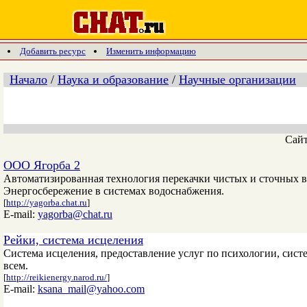
Добавить ресурс
Изменить информацию
Начало
/
Наука и образование
/
Научные организации
Сай
ООО Ягорба 2
Автоматизированная технология перекачки чистых и сточных в
Энергосбережение в системах водоснабжения.
[
http://yagorba.chat.ru
]
E-mail:
yagorba@chat.ru
Рейки, система исцеления
Система исцеления, предоставление услуг по психологии, сист
всем.
[
http://reikienergy.narod.ru/
]
E-mail:
ksana_mail@yahoo.com