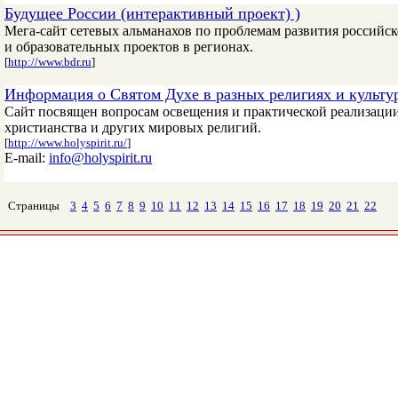
Будущее России (интерактивный проект) )
Мега-сайт сетевых альманахов по проблемам развития российск
и образовательных проектов в регионах.
[
http://www.bdr.ru
]
Информация о Святом Духе в разных религиях и культу
Сайт посвящен вопросам освещения и практической реализаци
христианства и других мировых религий.
[
http://www.holyspirit.ru/
]
E-mail:
info@holyspirit.ru
Страницы
3
4
5
6
7
8
9
10
11
12
13
14
15
16
17
18
19
20
21
22