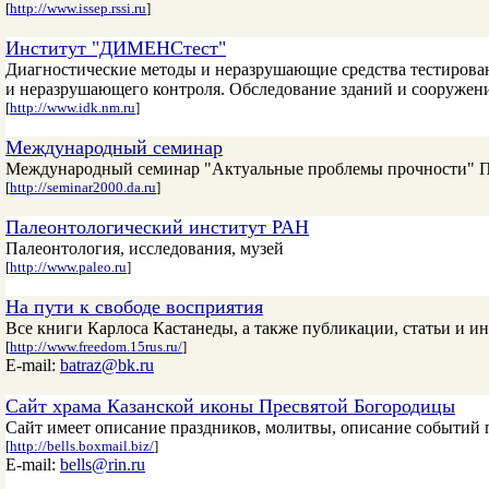
[
http://www.issep.rssi.ru
]
Институт "ДИМЕНСтест"
Диагностические методы и неразрушающие средства тестирован
и неразрушающего контроля. Обследование зданий и сооружений
[
http://www.idk.nm.ru
]
Международный семинар
Международный семинар "Актуальные проблемы прочности" Прав
[
http://seminar2000.da.ru
]
Палеонтологический институт РАН
Палеонтология, исследования, музей
[
http://www.paleo.ru
]
На пути к свободе восприятия
Все книги Карлоса Кастанеды, а также публикации, статьи и и
[
http://www.freedom.15rus.ru/
]
E-mail:
batraz@bk.ru
Сайт храма Казанской иконы Пресвятой Богородицы
Сайт имеет описание праздников, молитвы, описание событий п
[
http://bells.boxmail.biz/
]
E-mail:
bells@rin.ru