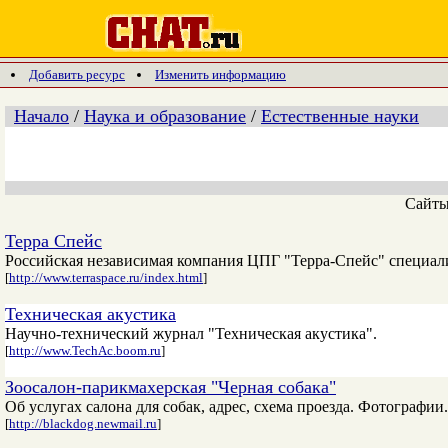
Добавить ресурс
Изменить информацию
Начало
/
Наука и образование
/
Естественные науки
Сайт
Терра Спейс
Российская независимая компания ЦПГ "Терра-Спейс" специал
[
http://www.terraspace.ru/index.html
]
Техническая акустика
Научно-технический журнал "Техническая акустика".
[
http://www.TechAc.boom.ru
]
Зоосалон-парикмахерская "Черная собака"
Об услугах салона для собак, адрес, схема проезда. Фотографии.
[
http://blackdog.newmail.ru
]