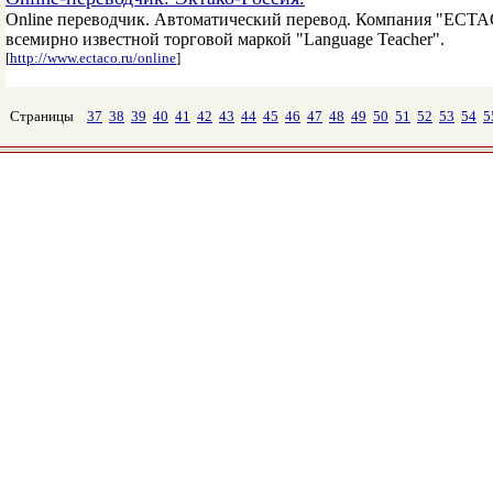
Оnline переводчик. Автоматический перевод. Компания "ECTAC
всемирно известной торговой маркой "Language Teacher".
[
http://www.ectaco.ru/online
]
Страницы
37
38
39
40
41
42
43
44
45
46
47
48
49
50
51
52
53
54
5