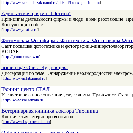
[
http://www.karina-kazak.narod.ru/phisiol/index_phisiol.htm
]
Адвокатская фирма "Юстина"
Принципы деятельности фирмы и люди, в ней работающие. Пре
Консультации online.
[
http://www.yustina.ru
]
Фотомосква Фотофирмы Фототехника Фототовары Фото
Сайт посвящен фототехнике и фотографии.Минифотолаборат
KODAK
[
http://photomoscow.ru
]
home page Олега Кудрявцева
Диссертация по теме "Обнаружение неоднородностей электром
[
http://www.emlab.narod.ru
]
Тюнинг центр СТАЛ
Иллюстрированное описание услуг фирмы. Прайс-лист. Схема 
[
http://www.stal.samara.ru
]
Ветеринарная клиника доктора Тиханина
Клиническая ветеринарная помощь
[
http://www.cl.spb.ru/~tihanin
]
Online-переводчик. Эктако-Россия.