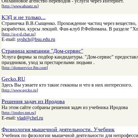
Онлайновое агенство переводов - услуги через Интернет.
[
http://www.abzatz.ru
]
КЭД и не только...
Страничка В.В.Сыщенко. Прохождение частиц через вещество, 
разработки, курсы лекций. Фан-клуб Р.Фейнмана. В разделе "Хо
[
http://q-e-d.chat.ru
]
E-mail:
syshch@bsu.edu.ru
Страница компании "Дом-сервис"
Услуга фирмы за подбор кандидатуры. "Дом-сервис" предоставл
праздников, уход за престарелыми людьми .
[
http://domservice.8m.com
]
Gecko.RU
Здесь Вы узнаете кто такие гекконы и что в них интересного.
[
http://www.gecko.ru
]
Решения задач из Иродова
На этом сайте собраны решения задач из учебника Иродова
[
http://irodov.nm.ru
]
E-mail:
vlad@chel.ru
Физиология мышечной деятельности. Учебник
Учебник по физологии мышечной деятельности для непрофессио