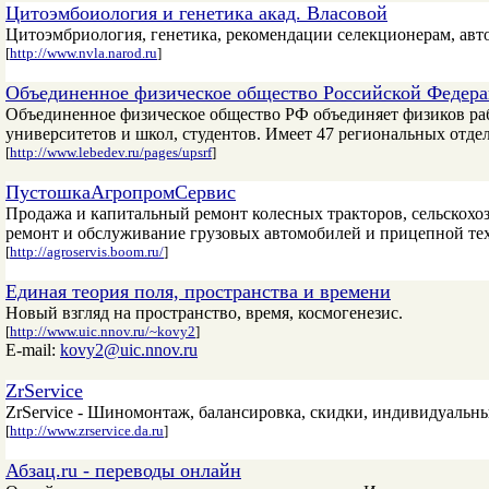
Цитоэмбоиология и генетика акад. Власовой
Цитоэмбриология, генетика, рекомендации селекционерам, авт
[
http://www.nvla.narod.ru
]
Объединенное физическое общество Российской Федер
Объединенное физическое общество РФ объединяет физиков ра
университетов и школ, студентов. Имеет 47 региональных отде
[
http://www.lebedev.ru/pages/upsrf
]
ПустошкаАгропромСервис
Продажа и капитальный ремонт колесных тракторов, сельскохоз
ремонт и обслуживание грузовых автомобилей и прицепной те
[
http://agroservis.boom.ru/
]
Единая теория поля, пространства и времени
Новый взгляд на пространство, время, космогенезис.
[
http://www.uic.nnov.ru/~kovy2
]
E-mail:
kovy2@uic.nnov.ru
ZrService
ZrService - Шиномонтаж, балансировка, скидки, индивидуальны
[
http://www.zrservice.da.ru
]
Абзац.ru - переводы онлайн