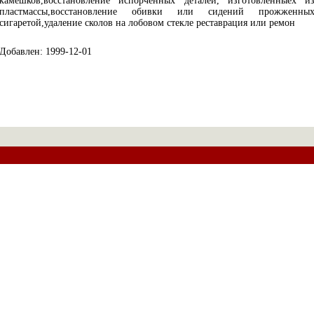
камешков,восстановление испорченных деталей, изготовленныех и
пластмассы,восстановление обивки или сидений прожженны
сигаретой,удаление сколов на лобовом стекле реставрация или ремон
Добавлен: 1999-12-01