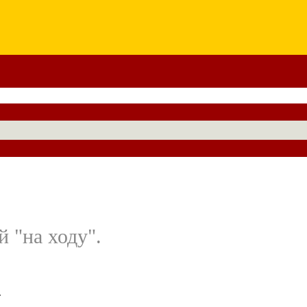
 "на ходу".
т