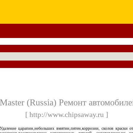
Master (Russia) Ремонт автомобилей
[ http://www.chipsaway.ru ]
Удаление царапин,небольших вмятин,пятен,коррозии, сколов краски о