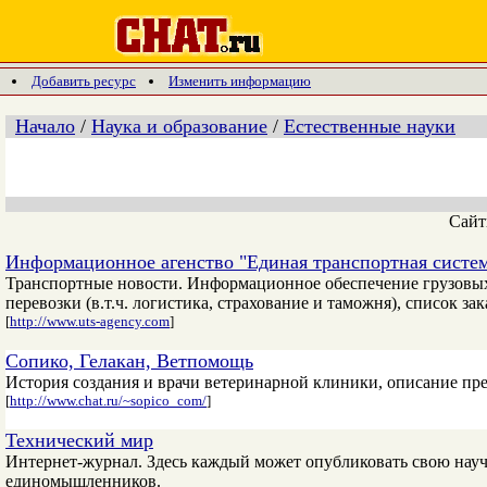
Добавить ресурс
Изменить информацию
Начало
/
Наука и образование
/
Естественные науки
Сай
Информационное агенство "Единая транспортная систем
Транспортные новости. Информационное обеспечение грузовых
перевозки (в.т.ч. логистика, страхование и таможня), список з
[
http://www.uts-agency.com
]
Сопико, Гелакан, Ветпомощь
История создания и врачи ветеринарной клиники, описание пре
[
http://www.chat.ru/~sopico_com/
]
Технический мир
Интернет-журнал. Здесь каждый может опубликовать свою науч
единомышленников.