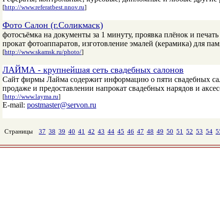
[
http://www.referatbest.nnov.ru
]
Фото Салон (г.Соликмаск)
фотосъёмка на документы за 1 минуту, проявка плёнок и печать
прокат фотоаппаратов, изготовление эмалей (керамика) для пам
[
http://www.skamsk.ru/photo/
]
ЛАЙМА - крупнейшая сеть свадебных салонов
Сайт фирмы Лайма содержит информацию о пяти свадебных сал
продаже и предоставлении напрокат свадебных нарядов и аксес
[
http://www.layma.ru
]
E-mail:
postmaster@servon.ru
Страницы
37
38
39
40
41
42
43
44
45
46
47
48
49
50
51
52
53
54
5