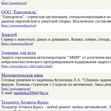
[
http://tw.agava.ru
]
ООО "Евродизель"
"Евродизель" - сервисная организация, специализирующаяся на
джипов европейской и азиатской сборки. Исключение составл
[
http://www.eurodiesel.ru
]
Зооклуб
Сервер о животных: диких и домашних. Кошки, собаки, птицы,
[
http://www.zooclub.ru
]
Здоровье для всех
Защита торсионным автогенератором "ЭФИР" от излучения мо
нейролингвистического програмирования кодирования защита
[
http://www.chat.ru/~efir1/index.html
]
Математическая няня
Готовые решения из задачника Кузнецова Л.А. "Сборник задан
форуме. Помощь студентам 1-2 курсов по математике. Заказ реше
[
http://www.manja.ru
]
E-mail:
mashinka2004@bk.ru
Техцентр Атланта-Кросс
Техцентр Атланта-Кросс - любой ремонт любых автомобилей. Эв