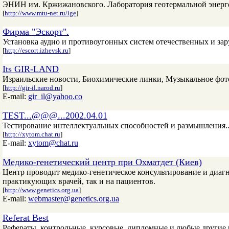
ЭНИН им. Кржижановского. Лаборатория геотермальной энерг
[
http://www.mtu-net.ru/lge
]
Фирма "Эскорт".
Установка аудио и противоугонных систем отечественных и за
[
http://escort.izhevsk.ru
]
Its GIR-LAND
Израильские новости, Биохимические линки, Музыкальное фото. Per
[
http://gir-il.narod.ru
]
E-mail:
gir_il@yahoo.co
TEST...@@@...2002.04.01
Тестирование интеллектуальных способностей и размышления..
[
http://xytom.chat.ru
]
E-mail:
xytom@chat.ru
Медико-генетический центр при Охматдет (Киев)
Центр проводит медико-генетическое консультирование и диаг
практикующих врачей, так и на пациентов.
[
http://www.genetics.org.ua
]
E-mail:
webmaster@genetics.org.ua
Referat Best
Рефераты, контрольные, курсовые, дипломные и любые другие 