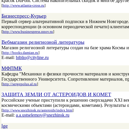
красок DuPont. Система накопительных скидок и многое другое.
[
http://www.atlanta-cross.ru
]
Бизнеспресс-Курьер
Первый сервер альтернативной подписки в Нижнем Новгороде
корреспонденции (в основном периодической печати) клиента
[
http://www.businespress.nnov.ru
]
Вебмагазин религиозной литературы
Магазин религиозной литературы создан на базе храма Космы 
[
http://books.damian.ru
]
E-mail:
biblio@cityline.ru
МФПМК
Кафедра "Механики и физики прочности материалов и констру
Государственного Университета. Сопротивление материалов, пр
[
http://sergepolus.al.ru
]
ЗАЩИТА ЗЕМЛИ ОТ АСТЕРОИДОВ И КОМЕТ
Российские ученые приступили к решению сверхзадачи XXI век
космическими объектами (астероидами, кометами). Результаты
[
http://www.snezhinsk.ru/asteroids/index.htm
]
E-mail:
a.a.ustselemov@snezhinsk.ru
lge