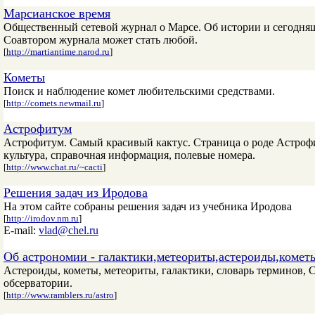
Марсианское время
Общественный сетевой журнал о Марсе. Об истории и сегодняш
Соавтором журнала может стать любой.
[
http://martiantime.narod.ru
]
Кометы
Поиск и наблюдение комет любительскими средствами.
[
http://comets.newmail.ru
]
Астрофитум
Астрофитум. Самый красивый кактус. Страница о роде Астрофит
культура, справочная информация, полевые номера.
[
http://www.chat.ru/~cacti
]
Решения задач из Иродова
На этом сайте собраны решения задач из учебника Иродова
[
http://irodov.nm.ru
]
E-mail:
vlad@chel.ru
Об астрономии - галактики,метеориты,астероиды,комет
Астероиды, кометы, метеориты, галактики, словарь терминов, С
обсерватории.
[
http://www.ramblers.ru/astro
]