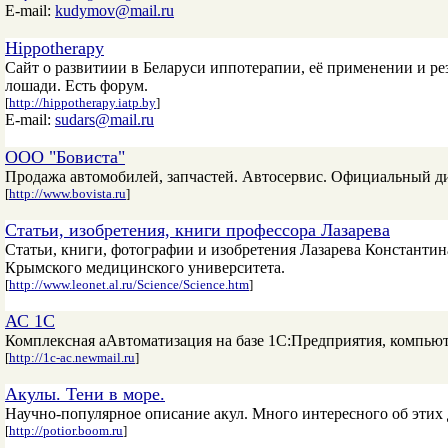
E-mail:
kudymov@mail.ru
Hippotherapy
Сайт о развитиии в Беларуси иппотерапии, её применении и ре
лошади. Есть форум.
[
http://hippotherapy.iatp.by
]
E-mail:
sudars@mail.ru
ООО "Бовиста"
Продажа автомобилей, запчастей. Автосервис. Официальный ди
[
http://www.bovista.ru
]
Cтатьи, изобретения, книги профессора Лазарева
Статьи, книги, фотографии и изобретения Лазарева Константи
Крымского медицинского университета.
[
http://www.leonet.al.ru/Science/Science.htm
]
АС 1С
Комплексная аАвтоматизация на базе 1С:Предприятия, компьюте
[
http://1c-ac.newmail.ru
]
Акулы. Тени в море.
Научно-популярное описание акул. Много интересного об эти
[
http://potior.boom.ru
]