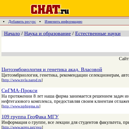
Добавить ресурс
Изменить информацию
Начало
/
Наука и образование
/
Естественные науки
Сай
Цитоэмбоиология и генетика акад. Власовой
Цитоэмбриология, генетика, рекомендации селекционерам, авт
[
http://www.nvla.narod.ru
]
СиГМА-Прокси
На протяжении 8 лет наша фирма занимается решением задач 
нефтегазового комплекса, предоставляя своим клиентам отлаж
[
http://www.npfsigma.ru
]
109 группа ГеоФака МГУ
Информация о группе, все лекции для студентов факультета, п
[
http://www.sergo.net/geo
]