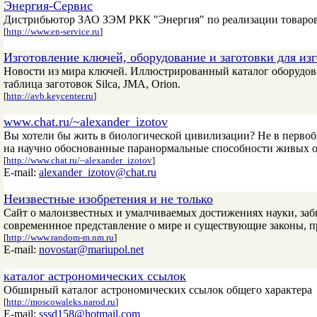
Энергия-Сервис
Дистрибьютор ЗАО ЗЭМ РКК "Энергия" по реализации товаров 
[
http://www.en-service.ru
]
Изготовление ключей, оборудование и заготовки для из
Новости из мира ключей. Иллюстрированный каталог оборудова
таблица заготовок Silca, JMA, Orion.
[
http://avb.keycenter.ru
]
www.chat.ru/~alexander_izotov
Вы хотели бы жить в биологической цивилизации? Не в перво
на научно обоснованные паранормальные способности живых орг
[
http://www.chat.ru/~alexander_izotov
]
E-mail:
alexander_izotov@chat.ru
Неизвестные изобретения и не только
Сайт о малоизвестных и умалчиваемых достижениях науки, заб
современнное представление о мире и существующие законы, п
[
http://www.random-m.nm.ru
]
E-mail:
novostar@mariupol.net
каталог астрономических ссылок
Обширный каталог астрономических ссылок общего характера
[
http://moscowaleks.narod.ru
]
E-mail:
sssd158@hotmail.com