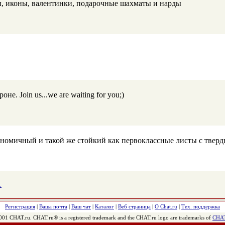
ы, иконы, валентинки, подарочные шахматы и нарды
е. Join us...we are waiting for you;)
омичный и такой же стойкий как первоклассные листы с твердым
1
Регистрация
|
Ваша почта
|
Ваш чат
|
Каталог
|
Веб страница
|
О Chat.ru
|
Тех. поддержка
001 CHAT.ru. CHAT.ru® is a registered trademark and the CHAT.ru logo are trademarks of
CHAT