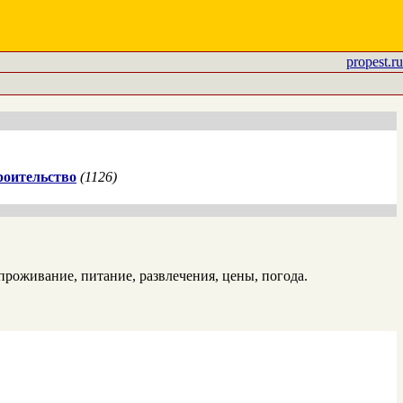
propest.ru
роительство
(1126)
роживание, питание, развлечения, цены, погода.