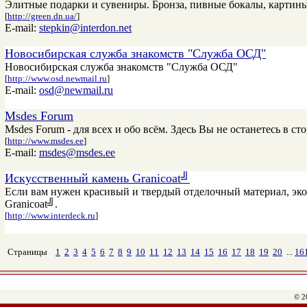
Элитные подарки и сувениры. Бронза, пивные бокалы, картин
[
http://green.dn.ua/
]
E-mail:
stepkin@interdon.net
Новосибирская служба знакомств "Служба ОСД"
Новосибирская служба знакомств "Служба ОСД"
[
http://www.osd.newmail.ru
]
E-mail:
osd@newmail.ru
Msdes Forum
Msdes Forum - для всех и обо всём. Здесь Вы не останетесь в сторон
[
http://www.msdes.ee
]
E-mail:
msdes@msdes.ee
Искусственный камень Granicoat╝
Если вам нужен красивый и твердый отделочный материал, экон
Granicoat╝.
[
http://www.interdeck.ru
]
Страницы
1
2
3
4
5
6
7
8
9
10
11
12
13
14
15
16
17
18
19
20
...
16
© 2