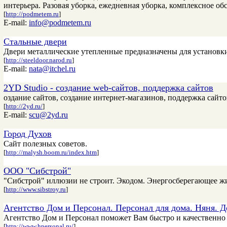
интерьера. Разовая уборка, ежедневная уборка, комплексное об
[
http://podmetem.ru
]
E-mail:
info@podmetem.ru
Стальные двери
Двери металлические утепленные предназначены для установки
[
http://steeldoor.narod.ru
]
E-mail:
nata@itchel.ru
2YD Studio - cоздание web-сайтов, поддержка сайтов
оздание сайтов, создание интернет-магазинов, поддержка сайтов,
[
http://2yd.ru/
]
E-mail:
scu@2yd.ru
Город Духов
Сайт полезных советов.
[
http://malysh.boom.ru/index.htm
]
ООО "Сибстрой"
"Сибстрой" иллюзии не строит. Экодом. Энергосберегающее 
[
http://www.sibstroy.ru
]
Агентство Дом и Персонал. Персонал для дома. Няня. 
Агентство Дом и Персонал поможет Вам быстро и качественно 
[
http://www.hpersonal.ru/
]