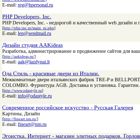
E-mail:
reg@hpersonal.ru
PHP Developers, Inc.
PHP Developers, Inc. - недорогой и качественный web дизайн и
[
http://php.inc.ru/main_ru.php
]
E-mail:
len@sendmail.ru
Дизайн студия AAKideas
Разработка, администрирование и продвижение сайтов для ваше
[
http://aakideas.ru/
]
E-mail:
aak@lazdynai.lt
Ода Стиль - красивые двери из Италии.
Межкомнатные двери итальянских фабрик TRE-P и BELLPORTE
COLOMBO. Фурнитура AGB. Доставка и установка. Гарантии. Па
[
http://www.odastyle.ru
]
E-mail:
info@odastyle.ru
Современное российское искусство - Русская Галерея
Картины, Дизайн
[
http://fineart.nm.ru/
]
E-mail:
fineart@nm.ru
Эгоистка. Интернет - магазин элитных подарков. Горло