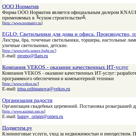
ООО Норматив
Фирма ООО Норматив является официальным дилером KNAUF, з
применяемых в ╚сухом строительстве╩.
[
http://www.normativ.ru
]
EGLO: Светильники для дома и офиса. Производство, п
Люстры, бра, точечные светильники, торшеры, настольные лам
уличные светильники, детские.
[
http://www.eglo.sonex-light.ru/
]
E-mail:
promo@flam.ru
Компания VEKOS - оказание качественных ИТ-услуг
Компания VEKOS - оказание качественных ИТ-услуг: разработк
программного обеспечения и компьютерной техники
[
http://www.vekos.ru/
]
E-mail:
irina.ozhiganova@vekos.ru
Организация радости
Организация свадебных церемоний. Постановка розыгрышей д
[
http://www.azimut.nm.ru
]
E-mail:
happy_origin@omen.ru
Подметем.ру
Клининговые услуги, уход за недвижимостью и имуществом. Про