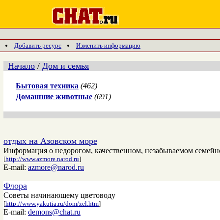
Добавить ресурс
Изменить информацию
Начало
/
Дом и семья
Бытовая техника
(462)
Домашние животные
(691)
отдых на Азовском море
Информация о недорогом, качественном, незабываемом семейно
[
http://www.azmore.narod.ru
]
E-mail:
azmore@narod.ru
Флора
Советы начинающему цветоводу
[
http://www.yakutia.ru/dom/zel.htm
]
E-mail:
demons@chat.ru