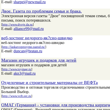
E-mail:
sharpei@newmail.ru
Двое. Газета по проблемам семьи и брака.
Электронная версия газеты "Двое" посвященной темам семьи, б
письма, поиск потерявшихся.
[
http://www.dvoje.da.ru
]
E-mail:
alliance99@mail.ru
веб-хостинг недорого-як?сно-швидко
веб-хостинг недорого-як?сно-швидко
[
http://laskavoprosymo.narod.ru/
]
E-mail:
duncan@bratan.ru
Магазин игрушек и подарков для детей
магазин игрушек и подарков для детей
[
http://www.toymag.ru
]
E-mail:
akn3@mail.ru
Отделочные и строительные материалы от ВЕФТа
Производство и оптовая торговля отделочнымии строительными 
Большой Выбор.
[
http://www.veft.orc.ru
]
ОМАГ (Германия) - установки для производства кирпич
ОМАГ (Германия) - Ведущий производитель установок для про