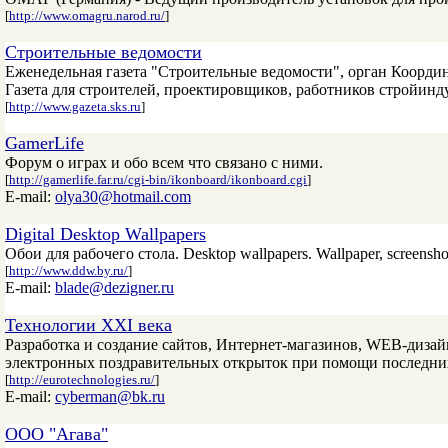
[
http://www.omagru.narod.ru/
]
Строительные ведомости
Еженедельная газета "Строительные ведомости", орган Коорд
Газета для строителей, проектировщиков, работников стройинд
[
http://www.gazeta.sks.ru
]
GamerLife
Форум о играх и обо всем что связано с ними.
[
http://gamerlife.far.ru/cgi-bin/ikonboard/ikonboard.cgi
]
E-mail:
olya30@hotmail.com
Digital Desktop Wallpapers
Обои для рабочего стола. Desktop wallpapers. Wallpaper, screen
[
http://www.ddw.by.ru/
]
E-mail:
blade@dezigner.ru
Технологии XXI века
Разработка и создание сайтов, Интернет-магазинов, WEB-дизай
электронных поздравительных открыток при помощи последних 
[
http://eurotechnologies.ru/
]
E-mail:
cyberman@bk.ru
ООО "Агава"