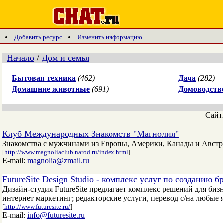
Добавить ресурс
Изменить информацию
Начало
/
Дом и семья
Бытовая техника
(462)
Дача
(282)
Домашние животные
(691)
Домоводств
Сай
Клуб Международных Знакомств "Магнолия"
Знакомства с мужчинами из Европы, Америки, Канады и Австра
[
http://www.magnoliaclub.narod.ru/index.html
]
E-mail:
magnolia@zmail.ru
FutureSite Design Studio - комплекс услуг по созданию
Дизайн-студия FutureSite предлагает комплекс решений для бизн
интернет маркетинг; редакторские услуги, перевод с/на любые 
[
http://www.futuresite.ru/
]
E-mail:
info@futuresite.ru