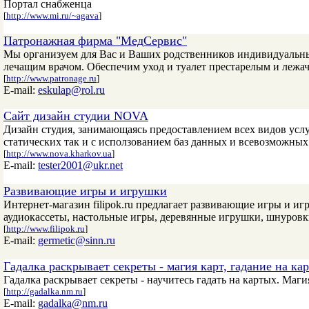
Портал снабженца
[
http://www.mi.ru/~agava
]
Патронажная фирма "МедСервис"
Мы организуем для Вас и Ваших родственников индивидуальны
лечащим врачом. Обеспечим уход и туалет престарелым и лежач
[
http://www.patronage.ru
]
E-mail:
eskulap@rol.ru
Сайт дизайн студии NOVA
Дизайн студия, занимающаясь предоставлением всех видов усл
статических так и с исползованием баз данных и всевозможн
[
http://www.nova.kharkov.ua
]
E-mail:
tester2001@ukr.net
Развивающие игры и игрушки
Интернет-магазин filipok.ru предлагает развивающие игры и и
аудиокассеты, настольные игры, деревянные игрушки, шнуровк
[
http://www.filipok.ru
]
E-mail:
germetic@sinn.ru
Гадалка раскрывает секреты - магия карт, гадание на кар
Гадалка раскрывает секреты - научитесь гадать на картых. Магия
[
http://gadalka.nm.ru
]
E-mail:
gadalka@nm.ru