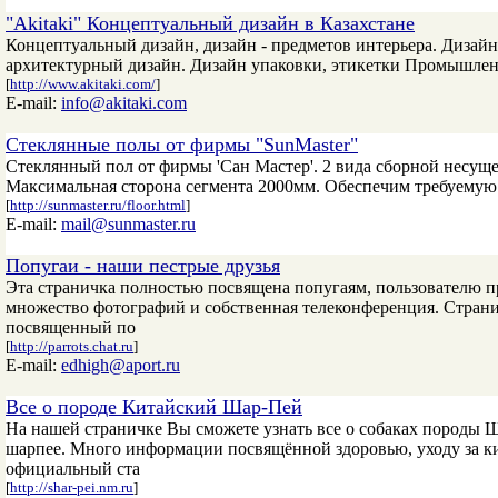
"Akitaki" Концептуальный дизайн в Казахстане
Концептуальный дизайн, дизайн - предметов интерьера. Дизайн
архитектурный дизайн. Дизайн упаковки, этикетки Промышле
[
http://www.akitaki.com/
]
E-mail:
info@akitaki.com
Стеклянные полы от фирмы "SunMaster"
Стеклянный пол от фирмы 'Сан Мастер'. 2 вида сборной несуще
Максимальная сторона сегмента 2000мм. Обеспечим требуемую п
[
http://sunmaster.ru/floor.html
]
E-mail:
mail@sunmaster.ru
Попугаи - наши пестрые друзья
Эта страничка полностью посвящена попугаям, пользователю п
множество фотографий и собственная телеконференция. Странич
посвященный по
[
http://parrots.chat.ru
]
E-mail:
edhigh@aport.ru
Все о породе Китайский Шар-Пей
На нашей страничке Вы сможете узнать все о собаках породы
шарпее. Много информации посвящённой здоровью, уходу за 
официальный ста
[
http://shar-pei.nm.ru
]