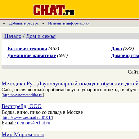
Добавить ресурс
Изменить информацию
Начало
/
Дом и семья
Бытовая техника
(462)
Дача
(282)
Домашние животные
(691)
Домоводств
Сай
Методика.Ру - Двуполушарный подход в обучении детей
Сайт, посвященный проблеме двуполушарного подхода в обучен
[
http://www.metodika.ru
]
Весттрейд, ООО
Водка, вино, пиво со склада в Москве
[
http://www.westtrad.ru:8101/
]
E-mail:
demons@chat.ru
Мир Мороженого