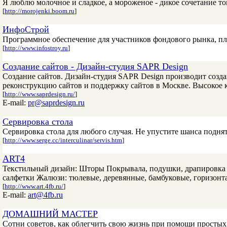
Я люблю молочное и сладкое, а мороженое - дикое сочетание то
[
http://morojenki.boom.ru
]
ИнфоСтрой
Программное обеспечение для участников фондового рынка, пла
[
http://www.infostroy.ru
]
Создание сайтов - Дизайн-студия SAPR Design
Создание сайтов. Дизайн-студия SAPR Design производит создан
реконструкцию сайтов и поддержку сайтов в Москве. Высокое 
[
http://www.saprdesign.ru/
]
E-mail:
pr@saprdesign.ru
Сервировка стола
Сервировка стола для любого случая. Не упустите шанса подня
[
http://www.serge.cc/interculinar/servis.htm
]
ART4
Текстильный дизайн: Шторы Покрывала, подушки, драпировка с
салфетки Жалюзи: тюлевые, деревянные, бамбуковые, горизонта
[
http://www.art.4fb.ru/
]
E-mail:
art@4fb.ru
ДОМАШНИЙ МАСТЕР
Сотни советов, как облегчить свою жизнь при помощи просты