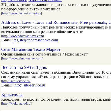
3D-работы, техника живописи, рассылка и статьи по улучшени
по оформлению витрин магазинов.
[
http://www.chat.ru/~interiors
]
Address of Love - Love and Romance site, Free personals, O
Наиболее популярный сайт романтических международных знак
возможности поиска и реальное общение в чате
[
http://www.addressoflove.com
]
E-mail:
register@addressoflove.com
Сеть Магазинов Техно Маркет
Официальный сайт сети магазинов "Техно маркет"
[
http://www.tehno-market.com
]
Веб сайт за 99$ и 3 дня.
Созданный нами сайт имеет: выбранный Вами дизайн, до 10 стр
систему управления сайтом и регистрацию в 200 поисковых сис
[
http://site-service.ru/
]
E-mail:
info@site-service.ru
Крокодилы
Крокодилы, анекдоты, фотогалерея, рептилия, аллигаторы, кайм
[
http://kroko.narod.ru
]