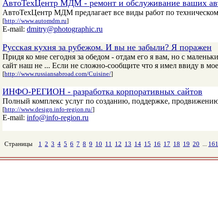
АвтоТехЦентр МДМ - ремонт и обслуживание ваших ав
АвтоТехЦентр МДМ предлагает все виды работ по техническо
[
http://www.automdm.ru
]
E-mail:
dmitry@photographic.ru
Русская кухня за рубежом. И вы не забыли? Я поражен
Придя ко мне сегодня за обедом - отдам его я вам, но с мален
сайт наш не ... Если не сложно-сообщите что я имел ввиду в мое
[
http://www.russiansabroad.com/Cuisine/
]
ИНФО-РЕГИОН - разработка корпоративных сайтов
Полный комплекс услуг по созданию, поддержке, продвижению
[
http://www.design.info-region.ru/
]
E-mail:
info@info-region.ru
Страницы
1
2
3
4
5
6
7
8
9
10
11
12
13
14
15
16
17
18
19
20
...
16