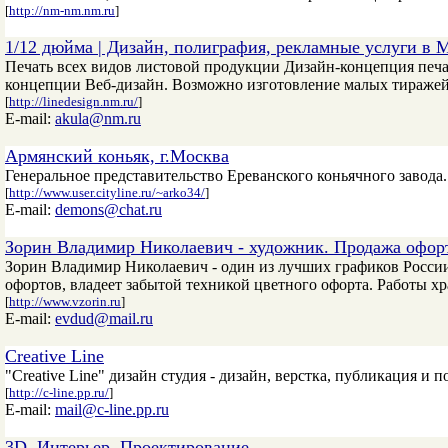
[
http://nm-nm.nm.ru
]
1/12 дюйма | Дизайн, полиграфия, рекламные услуги в М
Печать всех видов листовой продукции Дизайн-концепция печа
концепции Веб-дизайн. Возможно изготовление малых тиражей
[
http://linedesign.nm.ru/
]
E-mail:
akula@nm.ru
Армянский коньяк, г.Москва
Генеральное представительство Ереванского коньячного завода.
[
http://www.user.cityline.ru/~arko34/
]
E-mail:
demons@chat.ru
Зорин Владимир Николаевич - художник. Продажа офорт
Зорин Владимир Николаевич - один из лучших графиков Росси
офортов, владеет забытой техникой цветного офорта. Работы х
[
http://www.vzorin.ru
]
E-mail:
evdud@mail.ru
Creative Line
"Creative Line" дизайн студия - дизайн, верстка, публикация и
[
http://c-line.pp.ru/
]
E-mail:
mail@c-line.pp.ru
3D, Интерьер, Проектирование