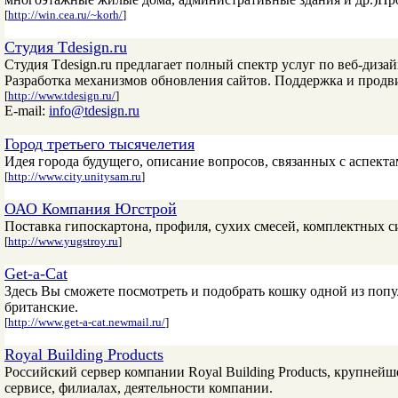
[
http://win.cea.ru/~korh/
]
Студия Tdesign.ru
Студия Tdesign.ru предлагает полный спектр услуг по веб-дизай
Разработка механизмов обновления сайтов. Поддержка и продв
[
http://www.tdesign.ru/
]
E-mail:
info@tdesign.ru
Город третьего тысячелетия
Идея города будущего, описание вопросов, связанных с аспекта
[
http://www.city.unitysam.ru
]
ОАО Компания Югстрой
Поставка гипоскартона, профиля, сухих смесей, комплектных с
[
http://www.yugstroy.ru
]
Get-a-Cat
Здесь Вы сможете посмотреть и подобрать кошку одной из попу
британские.
[
http://www.get-a-cat.newmail.ru/
]
Royal Building Products
Российский сервер компании Royal Building Products, крупней
сервисе, филиалах, деятельности компании.