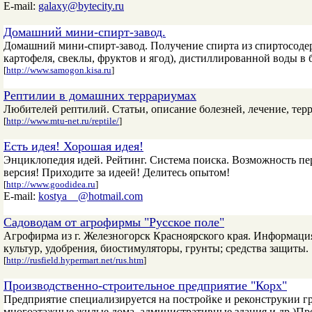
E-mail:
galaxy@bytecity.ru
Домашний мини-спирт-завод.
Домашний мини-спирт-завод. Получение спирта из спиртосодер
картофеля, свеклы, фруктов и ягод), дистиллированной воды в
[
http://www.samogon.kisa.ru
]
Рептилии в домашних террариумах
Любителей рептилий. Статьи, описание болезней, лечение, тер
[
http://www.mtu-net.ru/reptile/
]
Есть идея! Хорошая идея!
Энциклопедия идей. Рейтинг. Система поиска. Возможность п
версия! Приходите за идеей! Делитесь опытом!
[
http://www.goodidea.ru
]
E-mail:
kostya__@hotmail.com
Садоводам от агрофирмы "Русское поле"
Агрофирма из г. Железногорск Красноярского края. Информаци
культур, удобрения, биостимуляторы, грунты; средства защиты.
[
http://rusfield.hypermart.net/rus.htm
]
Производственно-строительное предприятие "Корх"
Предприятие специализируется на постройке и реконструкии г
многоэтажные жилые дома, административные здания и др.)Про