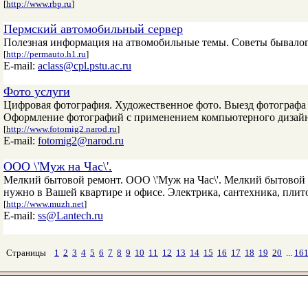
[
http://www.rbp.ru
]
Пермский автомобильный сервер
Полезная информация на атвомобильные темы. Советы бывалог
[
http://permauto.h1.ru
]
E-mail:
aclass@cpl.pstu.ac.ru
Фото услуги
Цифровая фотография. Художественное фото. Выезд фотографа 
Оформление фотографий с применением компьютерного дизайна.
[
http://www.fotomig2.narod.ru
]
E-mail:
fotomig2@narod.ru
ООО \'Муж на Час\'.
Мелкий бытовой ремонт. ООО \'Муж на Час\'. Мелкий бытовой р
нужно в Вашей квартире и офисе. Электрика, сантехника, пли
[
http://www.muzh.net
]
E-mail:
ss@Lantech.ru
Страницы
1
2
3
4
5
6
7
8
9
10
11
12
13
14
15
16
17
18
19
20
...
16