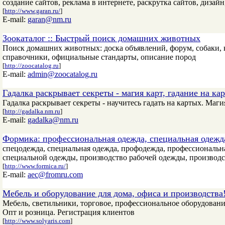
создание сайтов, реклама в интернете, раскрутка сайтов, дизай
[
http://www.garan.ru/
]
E-mail:
garan@nm.ru
Зоокаталог :: Быстрый поиск домашних животных
Поиск домашних животных: доска объявлений, форум, собаки, 
справочники, официальные стандарты, описание пород
[
http://zoocatalog.ru
]
E-mail:
admin@zoocatalog.ru
Гадалка раскрывает секреты - магия карт, гадание на кар
Гадалка раскрывает секреты - научитесь гадать на картых. Магия
[
http://gadalka.nm.ru
]
E-mail:
gadalka@nm.ru
Формика: профессиональная одежда, специальная одежда
спецодежда, специальная одежда, профодежда, профессиональна
специальной одежды, производство рабочей одежды, производ
[
http://www.formica.ru/
]
E-mail:
aec@fromru.com
Мебель и оборудование для дома, офиса и производства
Мебель, светильники, торговое, профессиональное оборудовани
Опт и розница. Регистрация клиентов
[
http://www.solyaris.com
]