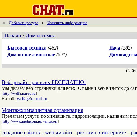
Добавить ресурс
Изменить информацию
Начало
/
Дом и семья
Бытовая техника
(462)
Дача
(282)
Домашние животные
(691)
Домоводств
Сай
Веб-дизайн для всех БЕСПЛАТНО!
Мы делаем веб-странички для всех! От мини веб-визиток до сат
[
http://wdfa.narod.ru
]
E-mail:
wdfa@narod.ru
Монтажхимзащитная организация
Прелагаем услуги по химзащите, гидроизоляции, наливным пол
[
http://www.metacom.ru/~anticorr
]
создание сайтов - web дизайн - реклама в интернете - ра