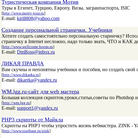
Туристическая компания Мотив
Туры в Египет, Турцию, Европу. Визы, загранпаспорта, ISIC
[
http://www.motiv-tour.ru
]
E-mail:
kirill808@yahoo.com
Создание персональной странички. Учебники
Хотите создать самостоятельно персональную старничку? Испол
страничку в Internet несложно, надо только знать, ЧТО и КАК д
[
http://www.wellcome.boom.ru
]
E-mail:
DmBoss@inbox.ru
ДИКАЯ ПРАВДА
Вам скучны и непонятны учебники и пособия, но создать свой са
[
http://www.dikarka.ru
]
E-mail:
dikarrka@yandex.ru
WM.lgg.ru-сайт для web мастера
Большая коллекция скриптов,уроки,статьи,советы по Photshop и
[
http://wm.lgg.ru
]
E-mail:
support1@yandex.ru
PHP3 скрипты от Майкла
Скрипты на PHP3 чтобы упростить жизнь вебмастера. ZINK - Ya
[
http://www.tourbase.ru/zink
]