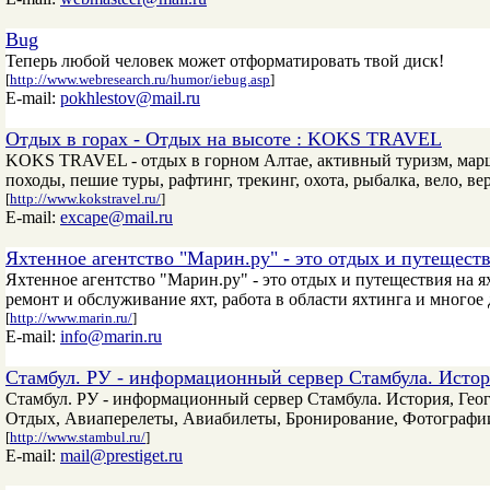
Bug
Теперь любой человек может отформатировать твой диск!
[
http://www.webresearch.ru/humor/iebug.asp
]
E-mail:
pokhlestov@mail.ru
Отдых в горах - Отдых на высоте : KOKS TRAVEL
KOKS TRAVEL - отдых в горном Алтае, активный туризм, маршр
походы, пешие туры, рафтинг, трекинг, охота, рыбалка, вело, ве
[
http://www.kokstravel.ru/
]
E-mail:
excape@mail.ru
Яхтенное агентство "Марин.ру" - это отдых и путеществ
Яхтенное агентство "Марин.ру" - это отдых и путеществия на яхт
ремонт и обслуживание яхт, работа в области яхтинга и многое
[
http://www.marin.ru/
]
E-mail:
info@marin.ru
Стамбул. РУ - информационный сервер Стамбула. Истор
Стамбул. РУ - информационный сервер Стамбула. История, Гео
Отдых, Авиаперелеты, Авиабилеты, Бронирование, Фотографии
[
http://www.stambul.ru/
]
E-mail:
mail@prestiget.ru