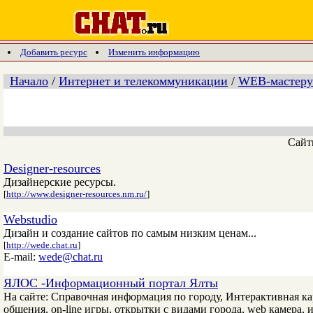
Добавить ресурс
Изменить информацию
Начало
/
Интернет и телекоммуникации
/
WEB-мастеру
Сай
Designer-resources
Дизайнерские ресурсы.
[
http://www.designer-resources.nm.ru/
]
Webstudio
Дизайн и создание сайтов по самым низким ценам...
[
http://wede.chat.ru
]
E-mail:
wede@chat.ru
ЯЛОС -Информационный портал Ялты
На сайте: Справочная информация по городу, Интерактивная ка
общения, on-line игры, открытки с видами города, web камера, и