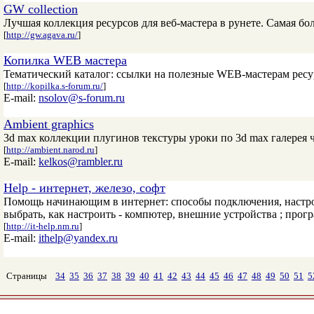
GW collection
Лучшая коллекция ресурсов для веб-мастера в рунете. Самая бо
[
http://gw.agava.ru/
]
Копилка WEB мастера
Тематический каталог: ссылки на полезные WEB-мастерам ресу
[
http://kopilka.s-forum.ru/
]
E-mail:
nsolov@s-forum.ru
Ambient graphics
3d max коллекции плугинов текстуры уроки по 3d max галерея
[
http://ambient.narod.ru
]
E-mail:
kelkos@rambler.ru
Help - интернет, железо, софт
Помощь начинающим в интернет: способы подключения, настройк
выбрать, как настроить - компютер, внешние устройства ; прог
[
http://it-help.nm.ru
]
E-mail:
ithelp@yandex.ru
Страницы
34
35
36
37
38
39
40
41
42
43
44
45
46
47
48
49
50
51
5