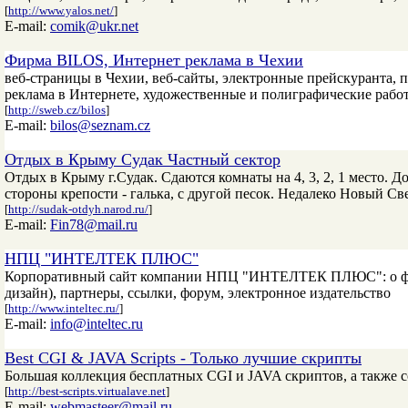
[
http://www.yalos.net/
]
E-mail:
comik@ukr.net
Фирма BILOS, Интернет реклама в Чехии
веб-страницы в Чехии, веб-сайты, электронные прейскуранта, п
реклама в Интернете, художественные и полиграфические рабо
[
http://sweb.cz/bilos
]
E-mail:
bilos@seznam.cz
Отдых в Крыму Судак Частный сектор
Отдых в Крыму г.Судак. Сдаются комнаты на 4, 3, 2, 1 место. 
стороны крепости - галька, с другой песок. Недалеко Новый Све
[
http://sudak-otdyh.narod.ru/
]
E-mail:
Fin78@mail.ru
НПЦ "ИНТЕЛТЕК ПЛЮС"
Корпоративный сайт компании НПЦ "ИНТЕЛТЕК ПЛЮС": о фирм
дизайн), партнеры, ссылки, форум, электронное издательство
[
http://www.inteltec.ru/
]
E-mail:
info@inteltec.ru
Best CGI & JAVA Scripts - Только лучшие скрипты
Большая коллекция бесплатных CGI и JAVA скриптов, а также с
[
http://best-scripts.virtualave.net
]
E-mail:
webmasteer@mail.ru