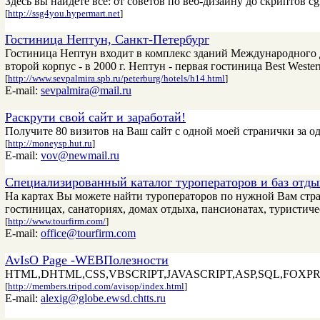
Здесь вы найдете все: от советов по веб-дизайну до скриптов cg
[
http://ssg4you.hypermart.net
]
Гостиница Нептун, Санкт-Петербург
Гостиница Нептун входит в комплекс зданий Международного Д
второй корпус - в 2000 г. Нептун - первая гостиница Best Wester
[
http://www.sevpalmira.spb.ru/peterburg/hotels/h14.html
]
E-mail:
sevpalmira@mail.ru
Раскрути свой сайт и заработай!
Получите 80 визитов на Ваш сайт с одной моей странички за о
[
http://moneysp.hut.ru
]
E-mail:
vov@newmail.ru
Специализированный каталог туроператоров и баз отды
На картах Вы можете найти туроператоров по нужной Вам стран
гостиницах, санаториях, домах отдыха, пансионатах, туристичес
[
http://www.tourfirm.com/
]
E-mail:
office@tourfirm.com
AvIsO Page -WEBПолезности
HTML,DHTML,CSS,VBSCRIPT,JAVASCRIPT,ASP,SQL,FOXPRO - мело
[
http://members.tripod.com/avisop/index.html
]
E-mail:
alexig@globe.ewsd.chtts.ru