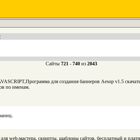
у
Сайты
721
-
740
из
2043
SCRIPT,Программа для создания баннеров Aesop v1.5 скачать
ов по именам.
раниц.
 для web-мастера, скрипты, шаблоны сайтов, бесплатный и плат