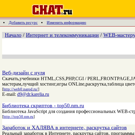
Добавить ресурс
Изменить информацию
Начало
/
Интернет и телекоммуникации
/
WEB-мастер
Веб-дизайн с нуля
Скачать,учебники HTML,CSS,PHP,CGI / PERL,FRONTPAGE,JAVA
мастерам,лучщий хостинг,игры ONLine,раскрутка,таблица цвет
[
http://web0.narod.ru/
]
E-mail:
d9@dr.karelia.ru
Библиотека скриптов - top50.nm.ru
Библиотека JavaScript для создания профессиональных WEB-ст
[
http://top50.nm.ru
]
Заработок и ХАЛЯВА в интернете, раскрутка сайтов
Реальный заработок в Интернете, раскрутка сайтов, программы