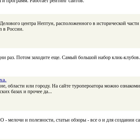
i и программ. Работает рейтинг сайтов.
елового центра Нептун, расположенного в исторической части г
n в России.
дни раз. Потом заходите еще. Самый большой набор клик-клубов.
ха.
е, области или городу. На сайте туропероатора можно ознакоми
ких базах и прочее да...
чи и полезности, статьи обзоры - все о и для создании сайт