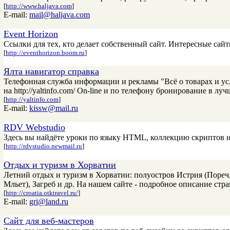
[
http://www.haljava.com
]
E-mail:
mail@haljava.com
Event Horizon
Ссылки для тех, кто делает собственный сайт. Интересные сайт
[
http://eventhorizon.boom.ru
]
Ялта навигатор справка
Телефонная служба информации и рекламы "Всё о товарах и у
на http://yaltinfo.com/ On-line и по телефону бронирование в луч
[
http://yaltinfo.com
]
E-mail:
kissw@mail.ru
RDV Webstudio
Здесь вы найдёте уроки по языку HTML, коллекцию скриптов и
[
http://rdvstudio.newmail.ru
]
Отдых и туризм в Хорватии
Летний отдых и туризм в Хорватии: полуостров Истрия (Пореч
Мльет), Загреб и др. На нашем сайте - подробное описание стра
[
http://croatia.otktravel.ru/
]
E-mail:
gri@land.ru
Сайт для веб-мастеров