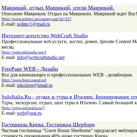
Маврикий, отдых Маврикий, отели Маврикий.
Описание Маврикия. Отдых на Маврикии. Маврикий ждет Вас
[
http://www.politec.ru/country.asp?id=22
]
E-mail:
politec1@mail.ru
Интернет-агентство WebCraft Studio
Профессиональные веб-услуги, хостиг, домен. Iprosite Content 
месяц
[
http://webcraftstudio.net/
]
E-mail:
info@webcraftstudio.net
FreePage WEB - Дизайн
Все для начинающих и профессиональных WEB - дизайнеров.
[
http://www.freep.narod.ru
]
E-mail:
nikolzen@imail.ru
SoloItalia.Ru - отдых и туры в Италию. Бронирование от
Туры, экскурсии, отдых, шоп туры в Италию. Самый большой к
[
http://www.soloitalia.ru/
]
E-mail:
web@osg.ru
Гостиницы Киева. Гостиница Шерборн
Частная гостиница "Guest House Sherborne" предлагает меблир
стоимость проживания 40% ниже гостиниц Киева