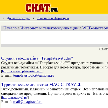
Добавить ресурс
Изменить информацию
Начало
/
Интернет и телекоммуникации
/
WEB-мастеру
Сай
Студия веб-дизайна "Templates-studio"
Студия веб-дизайна \\\"Templates-studio\\\" предлагает уника
различным тематикам. Наборы для веб-мастера, программы и ли
[
http://www.templates-studio.ru
]
E-mail:
templatestudio@rambler.ru
Туристическое агентство MAGIC TRAVEL.
Экскурсионный, пляжный и санаторный отдых. Все направления
специальные предложения. Пришло время отдохнуть - Вы это з
[
http://magtravel.ru/
]
E-mail:
mail@magtravel.ru