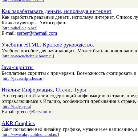
Как зарабатывать деньги, используя интернет
Как заработать реальные деньги, используя интернет. Список 
Клик-эмуляторы. Автосерфинг
[
http://akello.cjb.net
]
E-mail:
serber@themail.com
Учебник HTML. Краткое руководство.
Учебное пособие для начинающих. Может быть использовано в 
[
http://www.uchebnik.boom.ru
]
Java-скрипты
Бесплатные скрипты с примерами. Возможность скопировать и вст
[
http://javascripts.bos.ru
]
Италия: Информация, Отели, Туры
Это сервер по Италии содержащий информацию о стране, предл
отправляющимся в Италию, особенности пребывания в стране, 
[
http://italy.by.ru
]
E-mail:
greece@ice-nut.ru
AKR Graphics
Сайт посвящен веб-дизайну, графике, музыке и ее написанию,
[
http://www.akrgraphics.narod.ru/
]