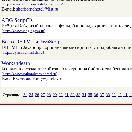
[
http://www.sherbornehotel.com.ua/ru/
]
E-mail:
sherbornehotel@list.ru
ADG Script''''s
Всё для Веб-дизайна: гифы, фоны, баннеры, скрипты и многое д
[
http://www.webg.agava.ru
]
Все о DHTML и JavaScript
DHTML и JavaScript: оригинальные скрипты с подробными опис
[
http://dynamichtml.da.ru
]
Workandearn
Бесплатное создание сайтов. Электронная библиотека бесплатно
[
http://www.workandearn.narod.ru
]
E-mail:
workandearn@yandex.ru
Страницы
24
25
26
27
28
29
30
31
32
33
34
35
36
37
38
39
40
41
4