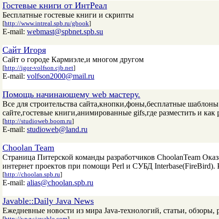
Гостевые книги от ИнтРеал
Бесплатные гостевые книги и скрипты
[
http://www.intreal.spb.ru/gbook
]
E-mail:
webmast@spbnet.spb.su
Сайт Игоря
Сайт о городе Кармиэле,и многом другом
[
http://igor-volfson.cjb.net
]
E-mail:
volfson2000@mail.ru
Помощь начинающему web мастеру.
Все для строительства сайта,кнопки,фоны,бесплатные шаблоны
сайте,гостевые книги,анимированные gifs,где разместить и как
[
http://studioweb.boom.ru
]
E-mail:
studioweb@land.ru
Choolan Team
Страница Питерской команды разработчиков ChoolanTeam Оказ
интернет проектов при помощи Perl и СУБД Interbase(FireBird)
[
http://choolan.spb.ru
]
E-mail:
alias@choolan.spb.ru
Javable::Daily Java News
Ежедневные новости из мира Java-технологий, статьи, обзоры, 
[
http://www.javable.com
]