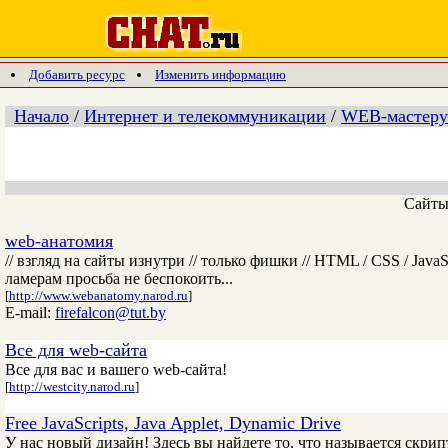
Добавить ресурс
Изменить информацию
Начало
/
Интернет и телекоммуникации
/
WEB-мастеру
Сайт
web-анатомия
// взгляд на сайты изнутри // только фишки // HTML / CSS / Ja
ламерам просьба не беспокоить...
[
http://www.webanatomy.narod.ru
]
E-mail:
firefalcon@tut.by
Все для web-сайта
Все для вас и вашего web-сайта!
[
http://westcity.narod.ru
]
Free JavaScripts, Java Applet, Dynamic Drive
У нас новый дизайн! Здесь вы найдете то, что называется скрип