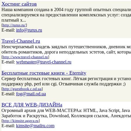
Хостинг сайтов
Наша компания создана в 2004 году группой опытных специали
специализируемся на предоставлении комплексных услуг: созд
платный х...
[
http://rurus.ru/
]
E-mail:
info@rurus.ru
Travel-Channel.ru
Неисчерпаемый кладезь заядлых путешественников, дневник мо
обитель романтиков, дорога неподдельных эстетов, сайт, котор
[
http://www.travel-channel.ru
]
E-mail:
webmaster@travel-channel.ru
Бесплатные гостевые книги - Eternity
Сервер бесплатных гостевых книг. Лёгкая регистрация и устан
поддержку php, perl или cgi. Отзывчивая служба поддержки ;)
[
http://guestbook.c.od.ua
]
E-mail:
fog@mail.od.ua
ВСЕ ДЛЯ WEB-ДИЗАЙНа
Огромный архив для WEB-МАСТЕРАа: HTML, Java Script, Java Ap
Заработок и Раскрутка, Download, Коллекция ссылок, Анекдоты
[
http://kimsite.agava.ru
]
E-mail:
kimsite@mailru.com