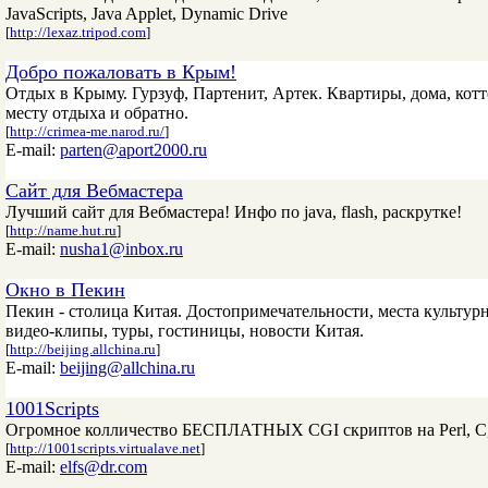
JavaScripts, Java Applet, Dynamic Drive
[
http://lexaz.tripod.com
]
Добро пожаловать в Крым!
Отдых в Крыму. Гурзуф, Партенит, Артек. Квартиры, дома, котт
месту отдыха и обратно.
[
http://crimea-me.narod.ru/
]
E-mail:
parten@aport2000.ru
Сайт для Вебмастера
Лучший сайт для Вебмастера! Инфо по java, flash, раскрутке!
[
http://name.hut.ru
]
E-mail:
nusha1@inbox.ru
Окно в Пекин
Пекин - столица Китая. Достопримечательности, места культурн
видео-клипы, туры, гостиницы, новости Китая.
[
http://beijing.allchina.ru
]
E-mail:
beijing@allchina.ru
1001Scripts
Огромное колличество БЕСПЛАТНЫХ CGI скриптов на Perl, C, C
[
http://1001scripts.virtualave.net
]
E-mail:
elfs@dr.com