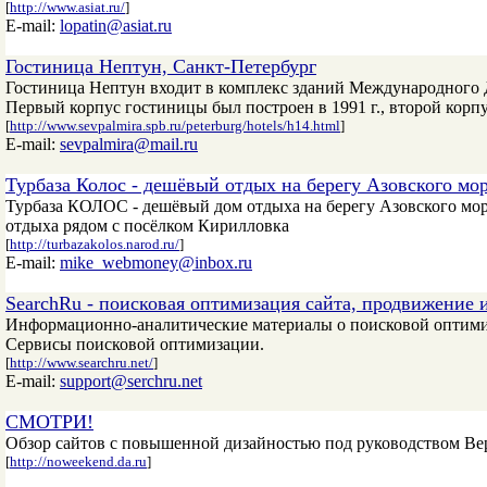
[
http://www.asiat.ru/
]
E-mail:
lopatin@asiat.ru
Гостиница Нептун, Санкт-Петербург
Гостиница Нептун входит в комплекс зданий Международного Д
Первый корпус гостиницы был построен в 1991 г., второй корпус 
[
http://www.sevpalmira.spb.ru/peterburg/hotels/h14.html
]
E-mail:
sevpalmira@mail.ru
Турбаза Колос - дешёвый отдых на берегу Азовского мо
Турбаза КОЛОС - дешёвый дом отдыха на берегу Азовского моря
отдыха рядом с посёлком Кирилловка
[
http://turbazakolos.narod.ru/
]
E-mail:
mike_webmoney@inbox.ru
SearchRu - поисковая оптимизация сайта, продвижение 
Информационно-аналитические материалы о поисковой оптимиз
Сервисы поисковой оптимизации.
[
http://www.searchru.net/
]
E-mail:
support@serchru.net
СМОТРИ!
Обзор сайтов с повышенной дизайностью под руководством В
[
http://noweekend.da.ru
]