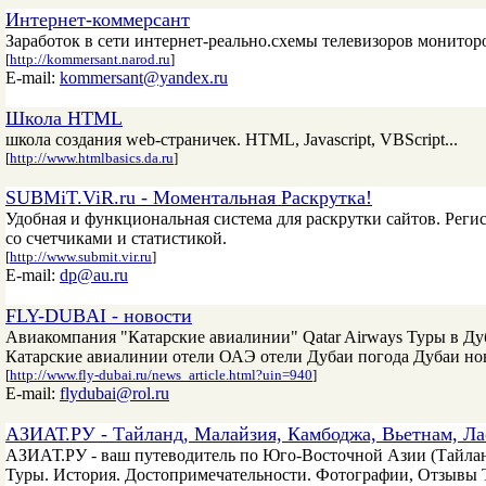
Интернет-коммерсант
Заработок в сети интернет-реально.схемы телевизоров монитор
[
http://kommersant.narod.ru
]
E-mail:
kommersant@yandex.ru
Школа HTML
школа создания web-страничек. HTML, Javascript, VBScript...
[
http://www.htmlbasics.da.ru
]
SUBMiT.ViR.ru - Моментальная Раскрутка!
Удобная и функциональная система для раскрутки сайтов. Реги
со счетчиками и статистикой.
[
http://www.submit.vir.ru
]
E-mail:
dp@au.ru
FLY-DUBAI - новости
Авиакомпания "Катарские авиалинии" Qatar Airways Туры в Ду
Катарские авиалинии отели ОАЭ отели Дубаи погода Дубаи нов
[
http://www.fly-dubai.ru/news_article.html?uin=940
]
E-mail:
flydubai@rol.ru
АЗИАТ.РУ - Тайланд, Малайзия, Камбоджа, Вьетнам, Ла
АЗИАТ.РУ - ваш путеводитель по Юго-Восточной Азии (Тайлан
Туры. История. Достопримечательности. Фотографии, Отзывы 