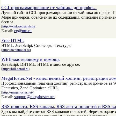
CGI-программирование от чайника до профи...
Лучший сайт о CGI-программировании от чайника до профи. П
Море примеров, объяснение их содержания, описание применени
беспла
[
http://wml.webservis.ru
]
E-mail:
eg@nm.ru
Free HTML
HTML, JavaScript, Спонсоры, Текстуры.
[
http://freehtml.al.ru
]
WEB-мастеровому в помощь
JavaScript, DHTML, HTML и многое другое.
[
http://bill.narod.ru
]
MegaHoster.Net - качественный хостинг, регистрация до
Профессиональный платный хостинг, регистрация доменов за W
Fantastico, Zend Optimizer, cURL.
[
http://megahoster.net/
]
E-mail:
support@megahoster.net
RSS новости. RSS каналы. RSS лента новостей и RSS ка
Здесь вы найдёте список RSS каналов новостей. Через которые 