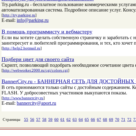
Try.parking.ru - бесплатное пользование коммерческими услу
автоматизированная система. Подробное описание услуг. Консу
[
http://try.parking.ru
]
E-mail:
info@parking.ru
В помощь программисту и вебмастеру
Если вы хотите сделать собственную страничку и заработать с
заинтересует и любителей программирования, и тех, кто хочет п
[
http://help2.hotmail.ru
]
Подбери цвет для своего сайта
Скрипт, позволяющий подобрать необходимое сочетание цвета ф
[
http://webworker.2000.ru/cgi/colors.cgi
]
BannerCity.ru - БАННЕРНАЯ СЕТЬ ДЛЯ ДОСТОЙНЫ
В сеть принимаются только сайты с достойным содержанием. Ко
FLASH. У добросовестных участников выкупаются показы.
[
http://www.bannercity.ru
]
E-mail:
bannercity@aport.ru
Страницы
55
56
57
58
59
60
61
62
63
64
65
66
67
68
69
70
71
72
7