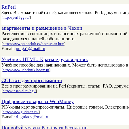
RuPerl
Здесь Вы можете найти всё, касающееся языка Perl: документаци
[
http://perl.lgg.ru/
]
апартаменты и размещение в Чехии
Размещение в гостиницах и пансионах различной стоимостной 
находящихся в нашей собственности.
[
http://www.prahaclub.cz/ac/russian.htm
]
E-mail:
praga1@mail.ru
Учебник HTML. Краткое руководство.
Учебное пособие для начинающих. Может быть использовано в 
[
http://www.uchebnik.boom.ru
]
CGI: все для программиста
Все о программировании на Perl (скрипты, статьи, FAQ, докуме
[
http://insan.al.ru/cgi/
]
Цифровые товары за WebMoney
PIN-коды карт экспресс-оплаты, Цифровые товары, Электронн
[
http://www.gudman.ru/
]
E-mail:
d_gulaev@mail.ru
Попробуй услуги Parking.ru бесплатно.