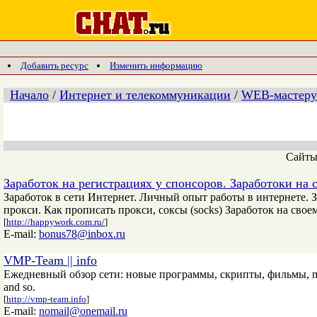
Добавить ресурс
Изменить информацию
Начало
/
Интернет и телекоммуникации
/
WEB-мастеру
Сайт
Заработок на регистрациях у спонсоров. Заработоки на с
Заработок в сети Интернет. Личный опыт работы в интернете. 
прокси. Как прописать прокси, соксы (socks) Заработок на своем
[
http://happywork.com.ru/
]
E-mail:
bonus78@inbox.ru
VMP-Team || info
Ежедневный обзор сети: новые программы, скрипты, фильмы, mp3, icq
and so.
[
http://vmp-team.info
]
E-mail:
nomail@onemail.ru