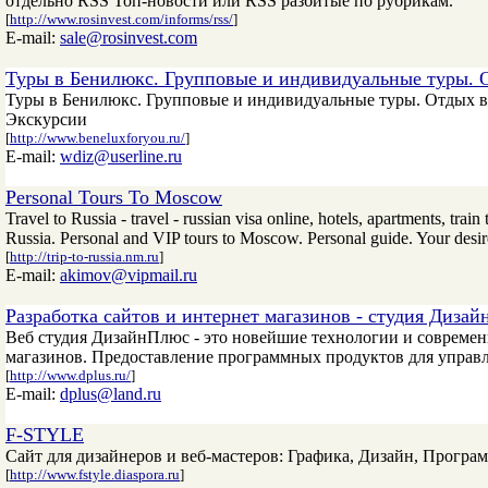
отдельно RSS Топ-новости или RSS разбитые по рубрикам.
[
http://www.rosinvest.com/informs/rss/
]
E-mail:
sale@rosinvest.com
Туры в Бенилюкс. Групповые и индивидуальные туры. О
Туры в Бенилюкс. Групповые и индивидуальные туры. Отдых в 
Экскурсии
[
http://www.beneluxforyou.ru/
]
E-mail:
wdiz@userline.ru
Personal Tours To Moscow
Travel to Russia - travel - russian visa online, hotels, apartments, trai
Russia. Personal and VIP tours to Moscow. Personal guide. Your desir
[
http://trip-to-russia.nm.ru
]
E-mail:
akimov@vipmail.ru
Разработка сайтов и интернет магазинов - студия Диза
Веб студия ДизайнПлюс - это новейшие технологии и современ
магазинов. Предоставление программных продуктов для управл
[
http://www.dplus.ru/
]
E-mail:
dplus@land.ru
F-STYLE
Сайт для дизайнеров и веб-мастеров: Графика, Дизайн, Програ
[
http://www.fstyle.diaspora.ru
]