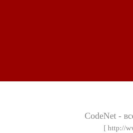
CodeNet - в
[ http://