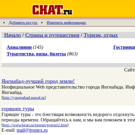
Добавить ресурс
Изменить информацию
Начало
/
Страны и путешествия
/
Туризм, отдых
Авиалинии
(145)
Гостиниц
Турагенства, визы, билеты
(863)
Сай
Янгиабад-лучший город земли!
Неофициальное Web представительство города Янгиабада. Информ
Янгиабад.
[
http://yangiabad.narod.ru
]
горящие туры
Горящие туры - это блестящая возможность недорого отдохнуть
периоды времени. Обращайтесь к нам, и мы вам поможем в это
[
http://www.bests.ru/turism/gorturi2.htm
]
E-mail:
mail@tromex.ru