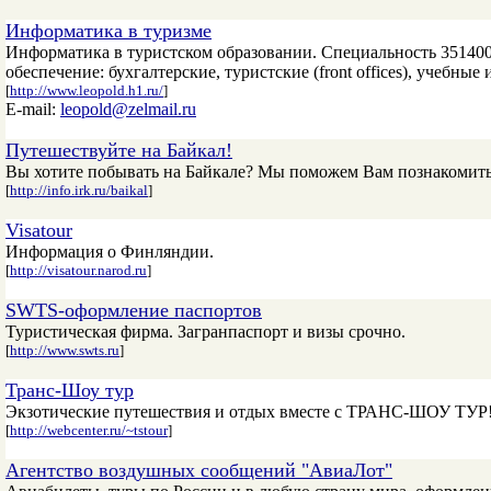
Информатика в туризме
Информатика в туристском образовании. Специальность 35140
обеспечение: бухгалтерские, туристские (front offices), учебн
[
http://www.leopold.h1.ru/
]
E-mail:
leopold@zelmail.ru
Путешествуйте на Байкал!
Вы хотите побывать на Байкале? Мы поможем Вам познакомитьс
[
http://info.irk.ru/baikal
]
Visatour
Информация о Финляндии.
[
http://visatour.narod.ru
]
SWTS-оформление паспортов
Туристическая фирма. Загранпаспорт и визы срочно.
[
http://www.swts.ru
]
Транс-Шоу тур
Экзотические путешествия и отдых вместе с ТРАНС-ШОУ ТУР!
[
http://webcenter.ru/~tstour
]
Агентство воздушных сообщений "АвиаЛот"