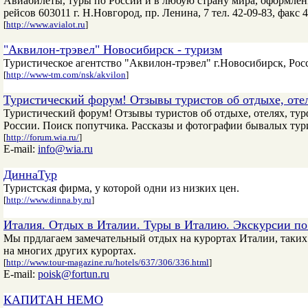
Авиабилеты, туры по России и в любую страну мира, оформлени
рейсов 603011 г. Н.Новгород, пр. Ленина, 7 тел. 42-09-83, факс 
[
http://www.avialot.ru
]
"Аквилон-трэвел" Новосибирск - туризм
Туристическое агентство "Аквилон-трэвел" г.Новосибирск, Рос
[
http://www-tm.com/nsk/akvilon
]
Туристический форум! Отзывы туристов об отдыхе, оте
Туристический форум! Отзывы туристов об отдыхе, отелях, тур
России. Поиск попутчика. Рассказы и фотографии бывалых тур
[
http://forum.wia.ru/
]
E-mail:
info@wia.ru
ДиннаТур
Туристская фирма, у которой одни из низких цен.
[
http://www.dinna.by.ru
]
Италия. Отдых в Италии. Туры в Италию. Экскурсии по
Мы прдлагаем замечательный отдых на курортах Италии, таких
на многих других курортах.
[
http://www.tour-magazine.ru/hotels/637/306/336.html
]
E-mail:
poisk@fortun.ru
КАПИТАН НЕМО