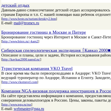
детский отдых
Давным-давно словосочетание детский отдых ассоциировалось т
странам Европы и т.п. С нашей помощью ваш ребенок отдохнет
[
http://www.bests.ru/turism/detskiy2.htm
]
E-mail:
mail@tromex.ru
Бронирование гостиниц в Москве и Питере
Бронирование гостиниц через Интернет в Москве и Санкт-Пете
[
http://www.bitex.ru/~kars2
]
Сибирская спелеологическая экспедиция ⌠Кавказ 2000■
Описание и планы, цели и задачи, История исследования район
[
http://kavkaz2000.narod.ru/
]
Туристическая компания VKO Travel
В свое время мы были первопроходцами в Андорре: VKO Travel р
ведущий туроператор по Андорре, Испании и Египту. Заходите,
[
http://www.vkotravel.com
]
Компания NGA-визовая поддержка иностранцев в Росс
На сайте представлена информация о компании, предоставляющ
совершения деловыхпоездок в Россию. Цены, законы, пакеты д
[
http://www.nga.ru/rus
]
E-mail:
webmaster@nga.ru