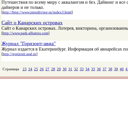
Путешествия по всему миру с аквалангом и без. Дайвинг и все
дайверов и не только.
[
http://http://www.interdiving.ru/index3.html
]
Сайт о Канарских островах
Сайт о Канарских островах. Лотерея, викторина, организованн
[
http://www.park-albatros.com
]
Журнал "Горизонт-авиа"
Журнал издается в Екатеринбург. Информация об авиарейсах по
[
http://gorizont.ural.ru
]
Страницы
23
24
25
26
27
28
29
30
31
32
33
34
35
36
37
38
39
40
4