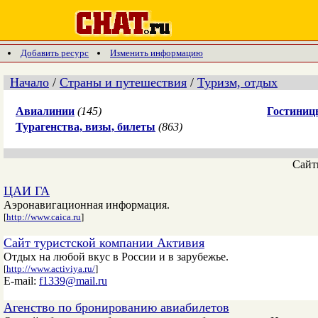
Добавить ресурс
Изменить информацию
Начало
/
Страны и путешествия
/
Туризм, отдых
Авиалинии
(145)
Гостиниц
Турагенства, визы, билеты
(863)
Сай
ЦАИ ГА
Aэронавигационная информация.
[
http://www.caica.ru
]
Сайт туристской компании Активия
Отдых на любой вкус в России и в зарубежье.
[
http://www.activiya.ru/
]
E-mail:
f1339@mail.ru
Агенство по бронированию авиабилетов