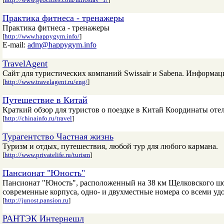
Практика фитнеса - тренажеры
Практика фитнеса - тренажеры
[
http://www.happygym.info/
]
E-mail:
adm@happygym.info
TravelAgent
Сайт для туристических компаний Swissair и Sabena. Информаци
[
http://www.travelagent.ru/eng/
]
Путешествие в Китай
Краткий обзор для туристов о поездке в Китай Координаты отел
[
http://chinainfo.ru/travel
]
Турагентство Частная жизнь
Туризм и отдых, путешествия, любой тур для любого кармана.
[
http://www.privatelife.ru/turism
]
Пансионат "Юность"
Пансионат "Юность", расположенный на 38 км Щелковского шос
современные корпуса, одно- и двухместные номера со всеми уд
[
http://junost.pansion.ru
]
РАНТЭК Интернешл