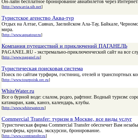
Он-лайн бесплатное бронирование авиабилетов через Интернет
[
http://www.avia.sib.net
]
Туристское агенство Аква-тур
Отдых на Алтае, Саянах, Заелийском Ала-Тау, Байкале, Черно
мира.
[
http://www.aquatour.ru
]
Компания путешествий и приключений ПАГАНЕЛЬ
PAGANEL.RU - экстремально-приключенческий сайт на все случ
[
http://www.paganel.ru
]
Туристическая поисковая система
Поиск по сайтам турфирм, гостиниц, отелей и транспортных к
[
http://www.tourpoisk.orc.ru
]
WhiteWater.ru
Все о бурной воде: слалом, родео, рафтинг. Водный туризм: сор
катамаран, каяк, каноэ, календарь, клубы.
[
http://www.whitewater.ru
]
Commercial Transfer: туризм в Москве, все виды услуг
Туристическая фирма Commercial Transfer обеспечит Вам незаб
трансферы, круизы, экскурсии, бронирование.
[
http://www.comtransfer.ru
]