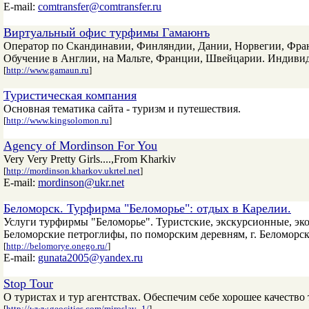
E-mail:
comtransfer@comtransfer.ru
Виртуальный офис турфимы Гамаюнъ
Оператор по Скандинавии, Финляндии, Дании, Норвегии, Фран
Обучение в Англии, на Мальте, Франции, Швейцарии. Индивид
[
http://www.gamaun.ru
]
Туристическая компания
Основная тематика сайта - туризм и путешествия.
[
http://www.kingsolomon.ru
]
Agency of Mordinson For You
Very Very Pretty Girls....,From Kharkiv
[
http://mordinson.kharkov.ukrtel.net
]
E-mail:
mordinson@ukr.net
Беломорск. Турфирма "Беломорье": отдых в Карелии.
Услуги турфирмы "Беломорье". Туристские, экскурсионные, эк
Беломорские петроглифы, по поморским деревням, г. Беломорску
[
http://belomorye.onego.ru/
]
E-mail:
gunata2005@yandex.ru
Stop Tour
O туристах и тур агентствах. Обеспечим себе хорошее качество 
[
http://www.geocities.com/miroslav_1/
]