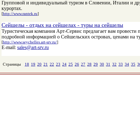
Групповой и индивидуальный туризм в Словении, Италии и др
курортах.
[
http://www.rantek.ru
]
Сейшелы - отдых на сейшелах - туры на сейшелы
Туристическая компания Арт-Сервис предлагает вам провести 
подробной информацией о Сейшельских островах, ценами на тур
[
http://www.seychelles.art-srv.ru/
]
E-mail:
sales@art-srv.ru
Страницы
18
19
20
21
22
23
24
25
26
27
28
29
30
31
32
33
34
35
3