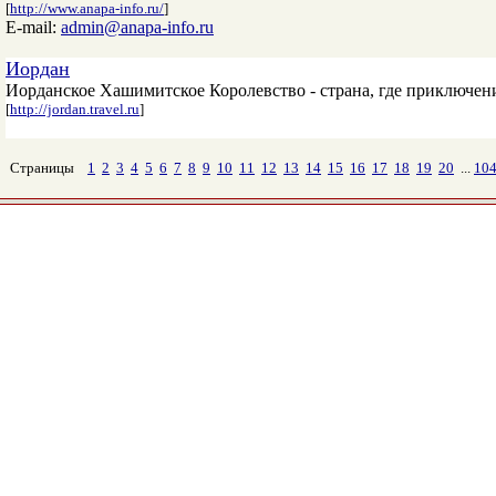
[
http://www.anapa-info.ru/
]
E-mail:
admin@anapa-info.ru
Иордан
Иорданское Хашимитское Королевство - страна, где приключени
[
http://jordan.travel.ru
]
Страницы
1
2
3
4
5
6
7
8
9
10
11
12
13
14
15
16
17
18
19
20
...
10