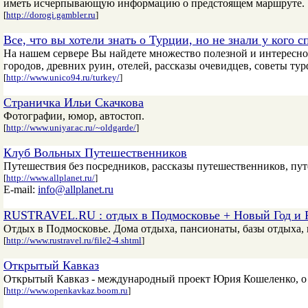
иметь исчерпывающую информацию о предстоящем маршруте.
[
http://dorogi.gambler.ru
]
Все, что вы хотели знать о Турции, но не знали у кого с
На нашем сервере Вы найдете множество полезной и интересн
городов, древних руин, отелей, рассказы очевидцев, советы тур
[
http://www.unico94.ru/turkey/
]
Страничка Ильи Скачкова
Фотографии, юмор, автостоп.
[
http://www.uniyar.ac.ru/~oldgarde/
]
Клуб Вольных Путешественников
Путешествия без посредников, рассказы путешественников, пут
[
http://www.allplanet.ru/
]
E-mail:
info@allplanet.ru
RUSTRAVEL.RU : отдых в Подмосковье + Новый Год и 
Отдых в Подмосковье. Дома отдыха, пансионаты, базы отдыха,
[
http://www.rustravel.ru/file2-4.shtml
]
Открытый Кавказ
Открытый Кавказ - международный проект Юрия Кошеленко, о 
[
http://www.openkavkaz.boom.ru
]