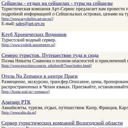
Сейшелы - отдых на сейшелах - туры на сейшелы
Туристическая компания Арт-Сервис предлагает вам провести 
подробной информацией о Сейшельских островах, ценами на тур
[
http://www.seychelles.art-srv.ru/
]
E-mail:
sales@art-srv.ru
Клуб Хронических Водников
Туристский водный сервер.
[
http://www.vodnik.appartment.ru
]
Семеро туристов. Путешествие туда и сюда
Поэма Никиты Славнова о полном опасностей и приключений п
[
http://www.geocities.com/m_nikiforoff/7tour/index.html
]
Отель Na Zemance в центре Праги
Размещение, экскурсии, трансфер.Описание, цены, бронирование
распространенных в Чехии языках. Приезжайте, останавливайтес
[
http://home.ural.ru/~zemance
]
Альтаир РТК
Авиабилеты, туризм, отдых, путешествия: Кипр, Франция, Кар
[
http://www.alta.da.ru
]
Сервер туристических компаний Вологодской области