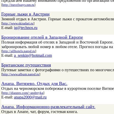
Предлагаем Вашему вниманию предложения по организации охо
[
http://travelways.nm.ru
]
Горные лыжи в Австрии
Зимний отдых в Австрии. Горные лыжи с прокатом автомобиля
[
http://www.skisafari.ru
]
E-mail:
ig@technos.ru
Бронирование отелей в Западной Европе
Полная информация об отелях в Западной и Восточной Европе.
забронировать любой номер в любом отеле. Прогноз погоды на 
[
http://allhotels.narod.ru
]
E-mail:
a_senkin@hotmail.com
Британские путешествия
Путевые заметки с фотографиями о путешествиях по многочис
[
http://www.album.narod.ru
]
Анапа. Витязево. Отдых для Вас.
Отдых на черноморском побережье в курортном поселке Витязе
[
http://diaspro.com/~andreyka
]
E-mail:
anapa2000@mail.ru
Анапа. Информационно-развлекательный сайт.
Отдых в Анапе, чат, форум, гостевая книга.