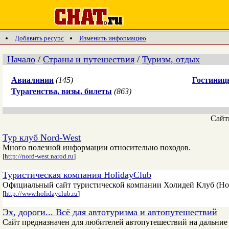
Добавить ресурс
Изменить информацию
Начало
/
Страны и путешествия
/
Туризм, отдых
Авиалинии
(145)
Гостиниц
Турагенства, визы, билеты
(863)
Сай
Тур клуб Nord-West
Много полезной информации относительно походов.
[
http://nord-west.narod.ru
]
Туристическая компания HolidayClub
Официальный сайт туристической компании Холидей Клуб (Holi
[
http://www.holidayclub.ru
]
Эх, дороги... Всё для автотуризма и автопутешеcтвий
Сайт предназначен для любителей автопутешествий на дальние и