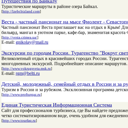
Путешествия по Байкалу
Туристические маршруты в районе озера Байкал.
[
http://lzebr.bizland.com
]
Веста - частный пансионат на мысе Фиолент - Севастоп
Частный пансионат Веста приглашает вас на отдых в Крым! Для
бильярд, мангал в уютном парке, кафе-бар, знаменитая красот
[
http://vesta.crimea.ua/
]
E-mail:
gnikolay@mail.ru
Экскурсии по городам России. Турагенство "Вокруг свет
Великолепный отдых в красивейших городах России. Турагенст
многодневных экскурсий. Подробнейшее описание маршрутов.
[
http://www.vokrugsveta.msk.ru
]
E-mail:
rgm@belti.ru
Детский, молодежный, семейный отдых в России и за р
Туризм в России и за рубежом. Эксклюзивная программа детск
[
http://www.profturgaz.ru
]
Единая Туристическая Информационная Система
Сайт для профессионалов турбизнеса, где Вы найдете предлож
четко систематизированном виде, очень удобном для ежедневно
[
http://www.tourfaq.ru
]