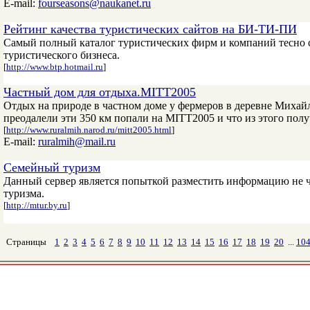
E-mail:
fourseasons@naukanet.ru
Рейтинг качества туристических сайтов на БИ-ТИ-ПИ
Самый полный каталог туристических фирм и компаний тесно с
туристического бизнеса.
[
http://www.btp.hotmail.ru
]
Частный дом для отдыха.MITT2005
Отдых на природе в частном доме у фермеров в деревне Михай
преодалели эти 350 км попали на MITT2005 и что из этого пол
[
http://www.ruralmih.narod.ru/mitt2005.html
]
E-mail:
ruralmih@mail.ru
Семейный туризм
Данный сервер является попыткой разместить информацию не ч
туризма.
[
http://mtur.by.ru
]
Страницы
1
2
3
4
5
6
7
8
9
10
11
12
13
14
15
16
17
18
19
20
...
10