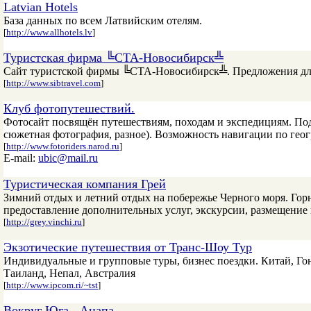
Latvian Hotels
База данных по всем Латвийским отелям.
[
http://www.allhotels.lv
]
Туристская фирма ╚СТА-Новосибирск╩
Сайт туристской фирмы ╚СТА-Новосибирск╩. Предложения для
[
http://www.sibtravel.com
]
Клуб фотопутешествий.
Фотосайт посвящён путешествиям, походам и экспедициям. Под
сюжетная фотография, разное). Возможность навигации по гео
[
http://www.fotoriders.narod.ru
]
E-mail:
ubic@mail.ru
Туристическая компания Грей
Зимний отдых и летний отдых на побережье Черного моря. Гор
предоставление дополнительных услуг, экскурсии, размещение 
[
http://grey.vinchi.ru
]
Экзотические путешествия от Транс-Шоу Тур
Индивидуальные и групповые туры, бизнес поездки. Китай, Г
Таиланд, Непал, Австралия
[
http://www.ipcom.ri/~tst
]
Вокруг Юга - Анапа