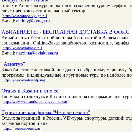
отдых в Анапе экскурсии экстрим развлчения туризм серфинг 
люкс престиж гостиница частный сектор
[
http://www.anapa.vyuga.ru
]
E-mail:
andrey@vyuga.ru
АВИАБИЛЕТЫ - БЕСПЛАТНАЯ ДОСТАВКА В ОФИС
Авиабилеты с бесплатной доставкой и оплатой в Вашем офисе
авиакомпании. OnLine-Заказ авиабилетов, расписание, тарифы,
[
http://www.aviakassa.ru
]
E-mail:
maxima@aviakassa.ru
"Авиатур"
Заказ билетов с доставкой, поездки по выбранному маршруту, 
программы, индивидуальные и групповые туры по наиболее по
[
http://www.aviatour.dp.ua
]
Отдых в Казани и вне ее
Где можно отдохнуть в Казани и полезная информация для тури
[
http://www.websamba.com/travel4kazan
]
Туристическая фирма "Четыре сезона"
Отдых за границей, в России, VIP-туры, спорттуры, детский о
загранпаспортов и виз
[
http://4seasons-oasis.ru
]