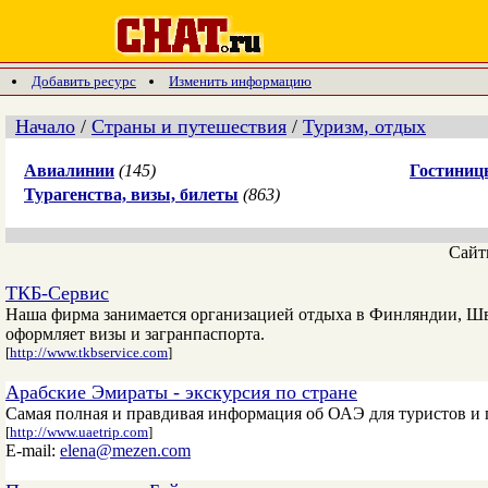
Добавить ресурс
Изменить информацию
Начало
/
Страны и путешествия
/
Туризм, отдых
Авиалинии
(145)
Гостиниц
Турагенства, визы, билеты
(863)
Сай
ТКБ-Сервис
Наша фирма занимается организацией отдыха в Финляндии, Шве
оформляет визы и загранпаспорта.
[
http://www.tkbservice.com
]
Арабские Эмираты - экскурсия по стране
Самая полная и правдивая информация об ОАЭ для туристов и
[
http://www.uaetrip.com
]
E-mail:
elena@mezen.com