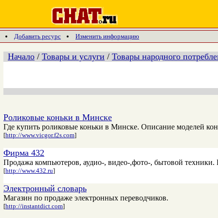
Добавить ресурс
Изменить информацию
Начало
/
Товары и услуги
/
Товары народного потребле
Роликовые коньки в Минске
Где купить роликовые коньки в Минске. Описание моделей коньк
[
http://www.vicgor.f2s.com
]
Фирма 432
Продажа компьютеров, аудио-, видео-,фото-, бытовой техники. 
[
http://www.432.ru
]
Электронный словарь
Магазин по продаже электронных переводчиков.
[
http://instantdict.com
]