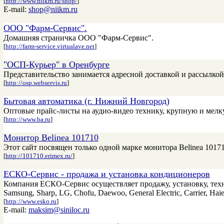
[
http://www.niikm.ru/shop/
]
E-mail:
shop@niikm.ru
ООО "Фарм-Сервис".
Домашняя страничка ООО "Фарм-Сервис".
[
http://farm-service.virtualave.net
]
"ОСП-Курьер" в Оренбурге
Представительство занимается адресной доставкой и рассылко
[
http://osp.webservis.ru
]
Бытовая автоматика (г. Нижний Новгород)
Оптовые прайс-листы на аудио-видео технику, крупную и мел
[
http://www.ba.ru
]
Монитор Belinea 101710
Этот сайт посвящен только одной марке монитора Belinea 10171
[
http://101710.erimex.ru/
]
ЕСКО-Сервис - продажа и установка кондиционеров
Компания ЕСКО-Сервис осуществляет продажу, установку, техн
Samsung, Sharp, LG, Chofu, Daewoo, General Electric, Carrier, Haie
[
http://www.esko.ru
]
E-mail:
maksim@siniloc.ru