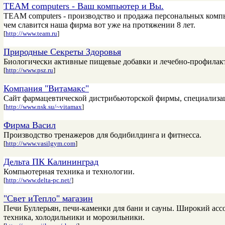
TEAM computers - Ваш компьютер и Вы.
TEAM computers - производство и продажа персональных комп
чем славится наша фирма вот уже на протяжении 8 лет.
[
http://www.team.ru
]
Природные Секреты Здоровья
Биологически активные пищевые добавки и лечебно-профилакт
[
http://www.psz.ru
]
Компания "Витамакс"
Сайт фармацевтической дистрибьюторской фирмы, специализаци
[
http://www.nsk.su/~vitamax
]
Фирма Васил
Производство тренажеров для бодибилдинга и фитнесса.
[
http://www.vasilgym.com
]
Дельта ПК Калининград
Компьютерная техника и технологии.
[
http://www.delta-pc.net/
]
"Свет иТепло" магазин
Печи Буллерьян, печи-каменки для бани и сауны. Широкий асс
техника, холодильники и морозильники.