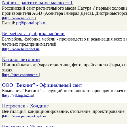
Natura - растительное масло ╧ 1
Российский сайт растительного масла Натура √ первый холодн
производителя AGD (Асейтера Генерал Дээса). Дистрибьюторска
[
http://www.natura.ru
]
E-mail:
pr@portal.spb.ru
Белмебель - фабрика мебели
Белмебель, фабрика мебели - производство и реализация всех 
частных предпринимателей.
[
http://www.belmebel.ru
]
Каталог автошин
Шинный каталог, (характеристики, фото, прайс-листы фирм, с
заказ.
[
http://tires.consumer.ru
]
ООО "Викинг" - Официальный сайт
Компания "Викинг" - ведущий поставщик товаров для хоккея и 
[
http://viking.in2.ru
]
Петроспек - Холдинг
Вентиляция, кондиционирование, отопление, проектирование, а
[
http://www.petrospek.spb.ru
]
Барахолка в Мурманске