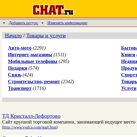
Добавить ресурс
Изменить информацию
Начало
/
Товары и услуги
Авто-мото
(2291)
Бытова
Интернет-магазины
(1511)
Книги
Мобильные телефоны
(295)
Недви
Подарки
(574)
Проду
Связь
(424)
Спорт
Строительство, ремонт
(2342)
Товары
Транспорт
(1716)
Услуги
ТД Кристалл-Лефортово
Сайт крупной торговой компании, занимающей ведущее место 
[
http://www.vodca.com/start.htm
]