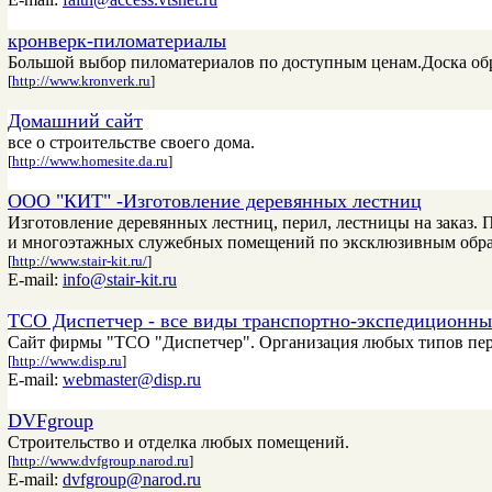
кронверк-пиломатериалы
Большой выбор пиломатериалов по доступным ценам.Доска обрез
[
http://www.kronverk.ru
]
Домашний сайт
все о строительстве своего дома.
[
http://www.homesite.da.ru
]
ООО "КИТ" -Изготовление деревянных лестниц
Изготовление деревянных лестниц, перил, лестницы на заказ.
и многоэтажных служебных помещений по эксклюзивным обра
[
http://www.stair-kit.ru/
]
E-mail:
info@stair-kit.ru
ТСО Диспетчер - все виды транспортно-экспедиционны
Сайт фирмы "ТСО "Диспетчер". Организация любых типов пер
[
http://www.disp.ru
]
E-mail:
webmaster@disp.ru
DVFgroup
Строительство и отделка любых помещений.
[
http://www.dvfgroup.narod.ru
]
E-mail:
dvfgroup@narod.ru