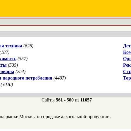
я техника
(626)
Дет
(187)
Ком
жимость
(557)
Орг
кты
(535)
Рек
товары
(254)
Стр
 народного потребления
(4497)
Тор
(3020)
Сайты
561
-
580
из
11657
на рынке Москвы по продаже алкогольной продукции.