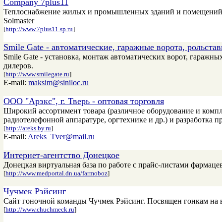
Company 7plus11
Теплоснабжение жилых и промышленных зданий и помещений н
Solmaster
[
http://www.7plus11.sp.ru
]
Smile Gate - автоматические, гаражные ворота, рольста
Smile Gate - установка, монтаж автоматических ворот, гаражны
дилеров.
[
http://www.smilegate.ru
]
E-mail:
maksim@siniloc.ru
ООО "Арэкс", г. Тверь - оптовая торговля
Широкий ассортимент товара (различное оборудование и компл
радиотелефонной аппаратуре, оргтехнике и др.) и разработка 
[
http://areks.by.ru
]
E-mail:
Areks_Tver@mail.ru
Интернет-агентство Донецкое
Донецкая виртуальная база по работе с прайс-листами фарма
[
http://www.medportal.dn.ua/farmoboz
]
Чучмек Рэйсинг
Сайт гоночной команды Чучмек Рэйсинг. Посвящен гонкам на в
[
http://www.chuchmeck.ru
]