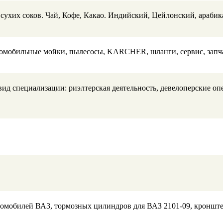
сухих соков. Чай, Кофе, Какао. Индийский, Цейлонский, арабика,
омобильные мойки, пылесосы, KARCHER, шланги, сервис, запча
вид специализации: риэлтерская деятельность, девелоперские о
томобилей ВАЗ, тормозных цилиндров для ВАЗ 2101-09, кроншт