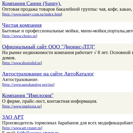
Компания Санни (Sunny).
Оптовая продажа товаров бакалейной группы: чая, кофе, какао, 
[
http://www.sunny.com.ru/index.htm
]
Чистая компания
Бытовые и профессиональные мойки, мини-мойки,порталы,авт
[
http://www.chisto.ru
]
Официальный сайт ООО "Дионис-ЛТД"
На рынке недвижимости компания работает √ 8 лет. Основной 
домов.
[
http://www.dionisltd.ru
]
Автострахование на сайте АвтоКаталог
Автострахование.
[
http://www.autokatalog.net/ins
]
Компания "Имплозия"
О фирме, прайс-лист, контактная информация.
[
http://www.implozia.ru
]
ЗАО АРТ
Производитель тормозных барабанов для всех модификацийав
[
http://www.art.vtsnet.ru
]
E-mail:
faith@access.vtsnet.ru