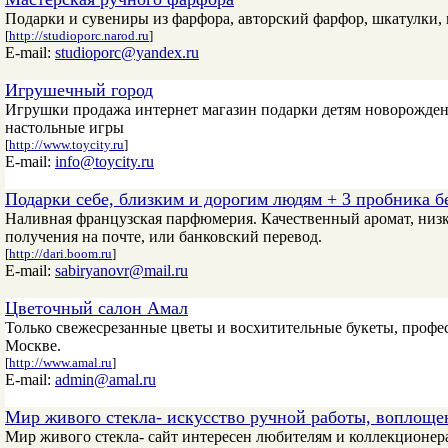
Подарки и сувениры из фарфора, авторский фарфор, шкатулки, 
[
http://studioporc.narod.ru
]
E-mail:
studioporc@yandex.ru
Игрушечный город
Игрушки продажа интернет магазин подарки детям новорожде
настольные игры
[
http://www.toycity.ru
]
E-mail:
info@toycity.ru
Подарки себе, близким и дорогим людям + 3 пробника б
Наливная французская парфюмерия. Качественный аромат, низк
получения на почте, или банковский перевод.
[
http://dari.boom.ru
]
E-mail:
sabiryanovr@mail.ru
Цветочный салон Амал
Только свежесрезанные цветы и восхитительные букеты, профе
Москве.
[
http://www.amal.ru
]
E-mail:
admin@amal.ru
Мир живого стекла- искусство ручной работы, воплощен
Мир живого стекла- сайт интересен любителям и коллекционера