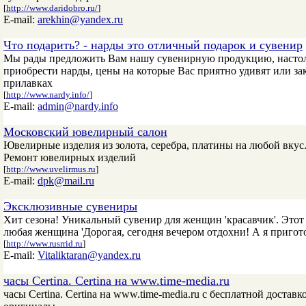
[
http://www.daridobro.ru/
]
E-mail:
arekhin@yandex.ru
Что подарить? - нарды это отличный подарок и сувенир
Мы рады предложить Вам нашу сувенирную продукцию, настоль
приобрести нарды, цены на которые Вас приятно удивят или зак
прилавках
[
http://www.nardy.info/
]
E-mail:
admin@nardy.info
Московский ювелирный салон
Ювелирные изделия из золота, серебра, платины на любой вкус.
Ремонт ювелирных изделий
[
http://www.uvelirmus.ru
]
E-mail:
dpk@mail.ru
Эксклюзивные сувениры
Хит сезона! Уникальный сувенир для женщин 'красавчик'. Этот
любая женщина 'Дорогая, сегодня вечером отдохни! А я пригот
[
http://www.rusrrid.ru
]
E-mail:
Vitaliktaran@yandex.ru
часы Certina. Certina на www.time-media.ru
часы Certina. Certina на www.time-media.ru с бесплатной доста