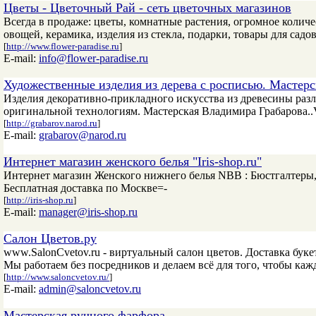
Цветы - Цветочный Рай - сеть цветочных магазинов
Всегда в продаже: цветы, комнатные растения, огромное количе
овощей, керамика, изделия из стекла, подарки, товары для садо
[
http://www.flower-paradise.ru
]
E-mail:
info@flower-paradise.ru
Художественные изделия из дерева с росписью. Мастер
Изделия декоративно-прикладного искусства из древесины раз
оригинальной технологиям. Мастерская Владимира Грабарова..V
[
http://grabarov.narod.ru
]
E-mail:
grabarov@narod.ru
Интернет магазин женского белья "Iris-shop.ru"
Интернет магазин Женского нижнего белья NBB : Бюстгалтеры,
Бесплатная доставка по Москве=-
[
http://iris-shop.ru
]
E-mail:
manager@iris-shop.ru
Салон Цветов.ру
www.SalonCvetov.ru - виртуальный салон цветов. Доставка буке
Мы работаем без посредников и делаем всё для того, чтобы ка
[
http://www.saloncvetov.ru/
]
E-mail:
admin@saloncvetov.ru
Мастерская ручного фарфора