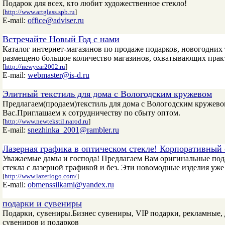
Подарок для всех, кто любит художественное стекло!
[
http://www.artglass.spb.ru
]
E-mail:
office@adviser.ru
Встречайте Новый Год с нами
Каталог интернет-магазинов по продаже подарков, новогодних т
размещено большое количество магазинов, охватывающих практ
[
http://newyear2002.ru
]
E-mail:
webmaster@is-d.ru
Элитный текстиль для дома с Вологодским кружевом
Предлагаем(продаем)текстиль для дома с Вологодским кружев
Вас.Приглашаем к сотрудничеству по сбыту оптом.
[
http://www.newtekstil.narod.ru
]
E-mail:
snezhinka_2001@rambler.ru
Лазерная графика в оптическом стекле! Корпоративный 
Уважаемые дамы и господа! Предлагаем Вам оригинальные пода
стекла с лазерной графикой и без. Эти новомодные изделия уж
[
http://www.lazerlogo.com/
]
E-mail:
obmenssilkami@yandex.ru
подарки и сувениры
Подарки, сувениры.Бизнес сувениры, VIP подарки, рекламные,
сувениров и подарков