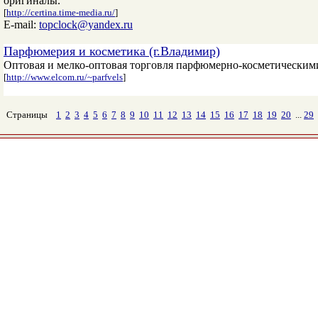
оригиналы.
[
http://certina.time-media.ru/
]
E-mail:
topclock@yandex.ru
Парфюмерия и косметика (г.Владимир)
Оптовая и мелко-оптовая торговля парфюмерно-косметическим
[
http://www.elcom.ru/~parfvels
]
Страницы
1
2
3
4
5
6
7
8
9
10
11
12
13
14
15
16
17
18
19
20
...
29