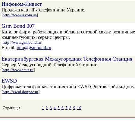
Инфоком-Инвест
Продажа карт IP-телефонии на Украине.
[
http://www.ii.com.ua
]
Gsm Bond 007
Каталог фирм, работающих в области сотовой связи: розничные
комплектующих, сервис-центры.
[
http://www.gsmbond.ru
]
E-mail:
info@gsmbond.ru
Екатеринбургская Междугородная Телефонная Станция
Сервер Междугородной Телефонной Станции
[
http://www.emts.ru
]
EWSD
Цифровая телефонная станция типа EWSD Ростовской-на-Дон
[
http://ewsd.donpac.ru
]
Страницы
1
2
3
4
5
6
7
8
9
10