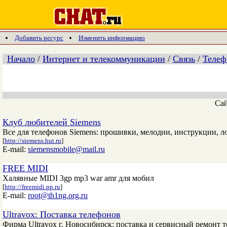
Добавить ресурс
Изменить информацию
Начало
/
Интернет и телекоммуникации
/
Связь
/
Теле
Са
Клуб любителей Siemens
Все для телефонов Siemens: прошивки, мелодии, инструкции, л
[
http://siemens.hut.ru
]
E-mail:
siemensmobile@mail.ru
FREE MIDI
Халявные MIDI 3gp mp3 war amr для мобил
[
http://freemidi.pp.ru
]
E-mail:
root@th1ng.org.ru
Ultravox: Поставка телефонов
Фирма Ultravox г. Новосибирск: поставка и сервисный ремонт