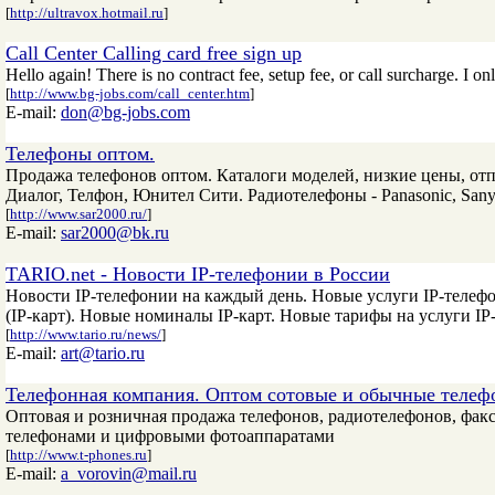
[
http://ultravox.hotmail.ru
]
Call Center Calling card free sign up
Hello again! There is no contract fee, setup fee, or call surcharge. I o
[
http://www.bg-jobs.com/call_center.htm
]
E-mail:
don@bg-jobs.com
Телефоны оптом.
Продажа телефонов оптом. Каталоги моделей, низкие цены, от
Диалог, Телфон, Юнител Сити. Радиотелефоны - Panasonic, Sany
[
http://www.sar2000.ru/
]
E-mail:
sar2000@bk.ru
TARIO.net - Новости IP-телефонии в России
Новости IP-телефонии на каждый день. Новые услуги IP-телеф
(IP-карт). Новые номиналы IP-карт. Новые тарифы на услуги IP
[
http://www.tario.ru/news/
]
E-mail:
art@tario.ru
Телефонная компания. Оптом сотовые и обычные телеф
Оптовая и розничная продажа телефонов, радиотелефонов, фак
телефонами и цифровыми фотоаппаратами
[
http://www.t-phones.ru
]
E-mail:
a_vorovin@mail.ru