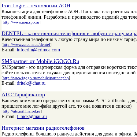
Iron Logic - технологии АОН
Комплектация для телефонов с АОН. Поставка настроенных плат
телефонной линии. Разработка и производство изделий для тел
[
http://www.aon.spb.ru
]
DENTEL - качественная телефония в любую страну мир
Качественная телефония в любую страну мира по низким тариф
[
http://www.za.com.ua/dentel
]
E-mail:
infocrim@crimea.com
SMSpartner от Mobile.iGOGO.Ru
SMSpartner - это партнерская форма для отправки коротких те
сайте пользователя и служит для предоставления повседневно
[
http://www.igogo.ru/mobile/partner.php
]
E-mail:
dritek@chat.ru
АТС Тарификатор
Вашему вниманию предлагается программа ATS Tarifficator для
пришлете мне лог-файл другой атс, то она появится в списке)
[
http://atstariff.narod.ru
]
E-mail:
t_nick@mail.ru
Интернет магазин радиотелефонов
Радиотелефоны большого радиуса действия для дома и офиса. За