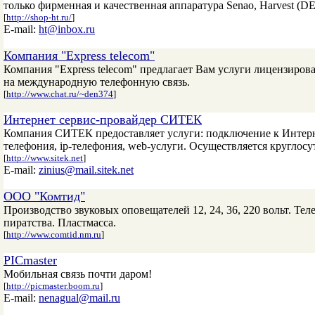
только фирменная и качественная аппаратура Senao, Harvest 
[
http://shop-ht.ru/
]
E-mail:
ht@inbox.ru
Компания "Express telecom"
Компания "Express telecom" предлагает Вам услуги лицензиро
на международную телефонную связь.
[
http://www.chat.ru/~den374
]
Интернет сервис-провайдер СИТЕК
Компания СИТЕК предоставляет услуги: подключение к Интер
телефония, ip-телефония, web-услуги. Осуществляется круглос
[
http://www.sitek.net
]
E-mail:
zinius@mail.sitek.net
ООО "Комтид"
Производство звуковых оповещателей 12, 24, 36, 220 вольт. Т
пиратства. Пластмасса.
[
http://www.comtid.nm.ru
]
PICmaster
Мобильная связь почти даром!
[
http://picmaster.boom.ru
]
E-mail:
nenagual@mail.ru