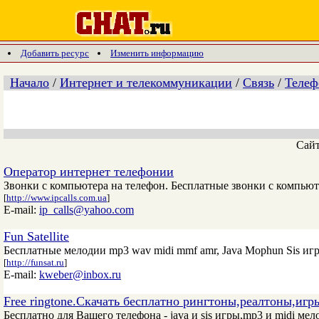
Добавить ресурс
Изменить информацию
Начало
/
Интернет и телекоммуникации
/
Связь
/
Теле
Сай
Оператор интернет телефонии
Звонки с компьютера на телефон. Бесплатные звонки с компьюте
[
http://www.ipcalls.com.ua
]
E-mail:
ip_calls@yahoo.com
Fun Satellite
Бесплатные мелодии mp3 wav midi mmf amr, Java Mophun Sis и
[
http://funsat.ru
]
E-mail:
kweber@inbox.ru
Free ringtone.Скачать бесплатно рингтоны,реалтоны,иг
Бесплатно для Вашего телефона - java и sis игры,mp3 и midi мел