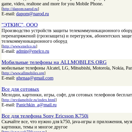
game, video, realtone and more for you Mobile Phone.
[
http://dapom.narod.ru
]
E-mail:
dapom@narod.ru
"ЭТКИС", ООО
Производство устройств защиты телекоммуникационного обору
перенапряжений (грозозащита) и перегрузок, абонентских защи
телекоммуникационного оборуд
[
http://www.enelco.ru
]
E-mail:
admin@enelco.ru
Мобильные телефоны на ALLMOBILES.ORG
мобильные телефоны Alcatel, LG, Mitsubishi, Motorola, Nokia, Pana
[
http://www.allmobiles.org
]
E-mail:
ghenaa@gmail.com
Все для сотовых
Мелодии, картинки, игры, софт, для сотовых телефонов беспла
[
http://revdamobile.ru/index.html
]
E-mail:
Panichkin_a@mail.ru
Все для телефона Sony Ericsson K750i
Скачайте все, что нужно для k750, java-игры и приложения, му
картинки, темы и многое другое
[
http://www.sek750.ucoz.ru
]