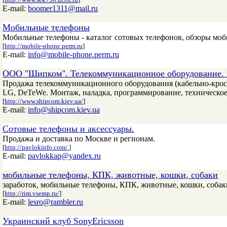
E-mail:
boomer1311@mail.ru
Мобильные телефоны
Мобильные телефоны - каталог сотовых телефонов, обзоры моб
[
http://mobile-phone.perm.ru
]
E-mail:
info@mobile-phone.perm.ru
ООО "Шипком". Телекоммуникационное оборудование.
Продажа телекоммуникационного оборудования (кабельно-кросс
LG, DeTeWe. Монтаж, наладка, программирование, техническо
[
http://www.shipcom.kiev.ua/
]
E-mail:
info@shipcom.kiev.ua
Сотовые телефоны и аксессуары.
Продажа и доставка по Москве и регионам.
[
http://pavlokinfo.com/
]
E-mail:
pavlokkap@yandex.ru
мобильные телефоны, КПК, животные, кошки, собаки
заработок, мобильные телефоны, КПК, животные, кошки, собак
[
http://rim.vsemp.ru/
]
E-mail:
lesro@rambler.ru
Украинский клуб SonyEricsson