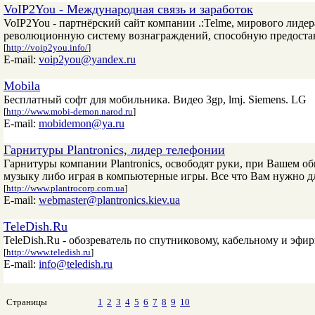
VoIP2You - Международная связь и заработок
VoIP2You - партнёрский сайт компании .:Telme, мирового лиде
революционную систему вознаграждений, способную предостави
[
http://voip2you.info/
]
E-mail:
voip2you@yandex.ru
Mobila
Бесплатный софт для мобильника. Видео 3gp, lmj. Siemens. LG
[
http://www.mobi-demon.narod.ru
]
E-mail:
mobidemon@ya.ru
Гарнитуры Plantronics, лидер телефонии
Гарнитуры компании Plantronics, освободят руки, при Вашем о
музыку либо играя в компьютерные игры. Все что Вам нужно д
[
http://www.plantrocorp.com.ua
]
E-mail:
webmaster@plantronics.kiev.ua
TeleDish.Ru
TeleDish.Ru - обозреватель по спутниковому, кабельному и эфи
[
http://www.teledish.ru
]
E-mail:
info@teledish.ru
Страницы
1
2
3
4
5
6
7
8
9
10