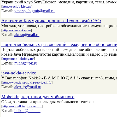
Украинский клуб SonyEricsson, мелодии, картинки, темы, java-
[
http://seclub.kiev.ua
]
E-mail:
ymersy_bigmir@mail.ru
Агентство Коммуникационных Технологий ОАО
Монтаж, установка, настройка и обслуживание коммуникацион
[
http://www.akt.sp.ru
]
E-mail:
akt.sp@mail.ru
Портал мобильных развлечений - ежедневное обновлени
Портал мобильных развлечений - ежедневное обновление - все в
новые Java Игры,реальтоты картинки,мелодии и видео 3gp,темы
[
http://mobilelobby.ru/
]
E-mail:
miting@bk.ru
java-nokia-service
У Вас телефон Nokia? - В А М С Ю Д А !!! - скачать mp3, темы,
[
http://www.java-nokia-service.info
]
E-mail:
alex_js@mail.ru
Mobelkin, картинки для мобильного
Обои, заставки и приколы для мобильного телефона
[
http://mobelkin.jino-net.ru/
]
E-mail:
belkin@uch.net