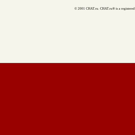
© 2001 CHAT.ru. CHAT.ru® is a registered